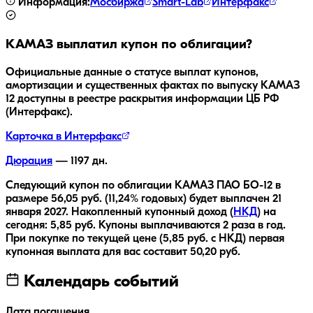
Информация:
Мосбиржа
Smart-Lab
Интерфакс
КАМАЗ
выплатил купон по облигации?
Официальные данные о статусе выплат купонов,
амортизации и существенных фактах по выпуску
КАМАЗ
12
доступны в реестре раскрытия информации ЦБ РФ
(Интерфакс).
Карточка в Интерфакс
Дюрация
—
1197
дн.
Следующий купон по облигации
КАМАЗ ПАО БО-12
в
размере
56,05
руб.
(11,24% годовых)
будет выплачен
21
января 2027
.
Накопленный купонный доход (
НКД
) на
сегодня:
5,85
руб.
Купоны выплачиваются
2 раза
в год.
При покупке по текущей цене (
5,85
руб. с НКД) первая
купонная выплата для вас составит
50,20
руб.
Календарь событий
Дата погашения