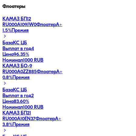
Флоатеры
КАМАЗ БП12
RU000A109JW0
Флоатер
A+
1.5
%
Премия
База
КС ЦБ
Выплат в год
4
Цена
96.35%
Номинал
1000 RUB
КАМАЗ БО-9
RU000A0ZZ885
Флоатер
A+
0.8
%
Премия
База
КС ЦБ
Выплат в год
2
Цена
83.60%
Номинал
1000 RUB
КАМАЗ БП21
RU000A10EN37
Флоатер
A+
3.8
%
Премия