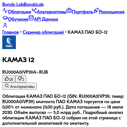
Bonds
-Lab
Bonds
Lab
Облигации
Альтернативы
Портфель
Размещения
Обучение
API Данные
Главная
Скринер облигаций
КАМАЗ ПАО БО-12
КАМАЗ 12
RU000A0JVP39
A+
RUB
18
2
Альтернативы
Облигация КАМАЗ ПАО БО-12 (ISIN: RU000A0JVP39, тикер:
RU000A0JVP39) эмитента ПАО КАМАЗ торгуется по цене
0,00% от номинала (0,00 руб.).
Дата погашения — 18 июля
2030.
Объём выпуска — 5,0 млрд руб..
Подробный анализ
облигации
КАМАЗ ПАО БО-12
собран на этой странице с
дополнительной аналитикой по эмитенту.