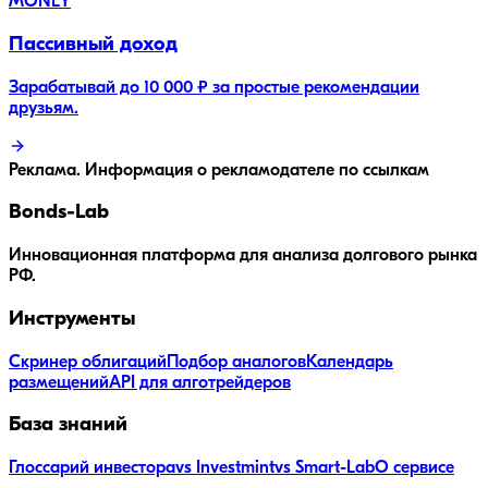
MONEY
Пассивный доход
Зарабатывай до 10 000 ₽ за простые рекомендации
друзьям.
Реклама. Информация о рекламодателе по ссылкам
Bonds
-Lab
Инновационная платформа для анализа долгового рынка
РФ.
Инструменты
Скринер облигаций
Подбор аналогов
Календарь
размещений
API для алготрейдеров
База знаний
Глоссарий инвестора
vs Investmint
vs Smart-Lab
О сервисе