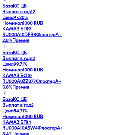
База
КС ЦБ
Выплат в год
12
Цена
97.20%
Номинал
1000 RUB
КАМАЗ БП19
RU000A10DPB8
Флоатер
A+
2.8
%
Премия
База
КС ЦБ
Выплат в год
12
Цена
99.71%
Номинал
1000 RUB
КАМАЗ БО10
RU000A0ZZ877
Флоатер
A+
0.8
%
Премия
База
КС ЦБ
Выплат в год
2
Цена
84.71%
Номинал
1000 RUB
КАМАЗ БП14
RU000A10ASW4
Флоатер
A+
3.4
%
Премия