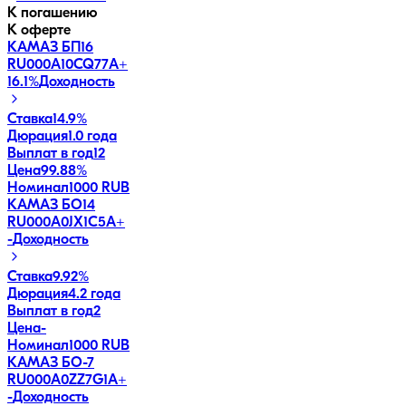
К погашению
К оферте
КАМАЗ БП16
RU000A10CQ77
A+
16.1
%
Доходность
Ставка
14.9%
Дюрация
1.0 года
Выплат в год
12
Цена
99.88%
Номинал
1000 RUB
КАМАЗ БО14
RU000A0JX1C5
A+
-
Доходность
Ставка
9.92%
Дюрация
4.2 года
Выплат в год
2
Цена
-
Номинал
1000 RUB
КАМАЗ БО-7
RU000A0ZZ7G1
A+
-
Доходность