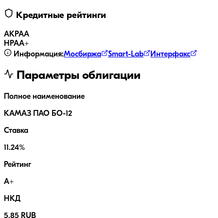
Кредитные рейтинги
АКРА
A
НРА
A+
Информация:
Мосбиржа
Smart-Lab
Интерфакс
Параметры облигации
Полное наименование
КАМАЗ ПАО БО-12
Ставка
11.24%
Рейтинг
A+
НКД
5.85 RUB