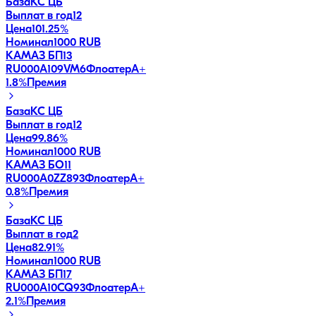
База
КС ЦБ
Выплат в год
12
Цена
101.25%
Номинал
1000 RUB
КАМАЗ БП13
RU000A109VM6
Флоатер
A+
1.8
%
Премия
База
КС ЦБ
Выплат в год
12
Цена
99.86%
Номинал
1000 RUB
КАМАЗ БО11
RU000A0ZZ893
Флоатер
A+
0.8
%
Премия
База
КС ЦБ
Выплат в год
2
Цена
82.91%
Номинал
1000 RUB
КАМАЗ БП17
RU000A10CQ93
Флоатер
A+
2.1
%
Премия