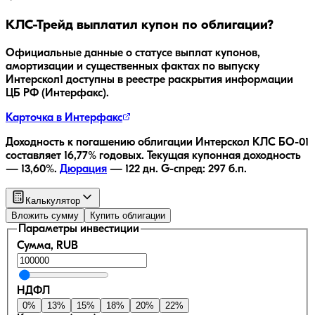
КЛС-Трейд
выплатил купон по облигации?
Официальные данные о статусе выплат купонов,
амортизации и существенных фактах по выпуску
Интерскол1
доступны в реестре раскрытия информации
ЦБ РФ (Интерфакс).
Карточка в Интерфакс
Доходность к погашению облигации
Интерскол КЛС БО-01
составляет
16,77
% годовых.
Текущая купонная доходность
—
13,60
%.
Дюрация
—
122
дн.
G-спред:
297
б.п.
Калькулятор
Вложить сумму
Купить облигации
Параметры инвестиции
Сумма, RUB
НДФЛ
0
%
13
%
15
%
18
%
20
%
22
%