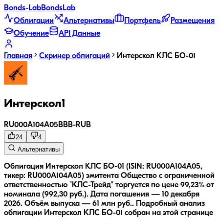
Bonds
-Lab
Bonds
Lab
Облигации
Альтернативы
Портфель
Размещения
Обучение
API Данные
Главная
Скринер облигаций
Интерскол КЛС БО-01
Интерскол1
RU000A104A05
BBB-
RUB
24
4
Альтернативы
Облигация Интерскол КЛС БО-01 (ISIN: RU000A104A05,
тикер: RU000A104A05) эмитента Общество с ограниченной
ответственностью "КЛС-Трейд" торгуется по цене 99,23% от
номинала (992,30 руб.).
Дата погашения — 10 декабря
2026.
Объём выпуска — 61 млн руб..
Подробный анализ
облигации
Интерскол КЛС БО-01
собран на этой странице