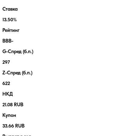
Ставка
13.50%
Рейтинг
BBB-
G-Спред (б.п.)
297
Z-Спред (б.п.)
622
НКД
21.08 RUB
Купон
33.66 RUB