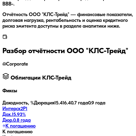
BBB-.
Отчётность ООО "КЛС-Трейд" — финансовые показатели,
долговая нагрузка, рентабельность и оценка кредитного
риска эмитента доступны в разделе аналитики ниже.
Разбор отчётности
ООО "КЛС-Трейд"
Corporate
Облигации
КЛС-Трейд
Фиксы
Доходность, %
Дюрация
15.4
16.4
0.7 года
0.9 года
Интерск2P1
Дох.
15.93
%
Дюр.
0.8 года
К погашению
К погашению