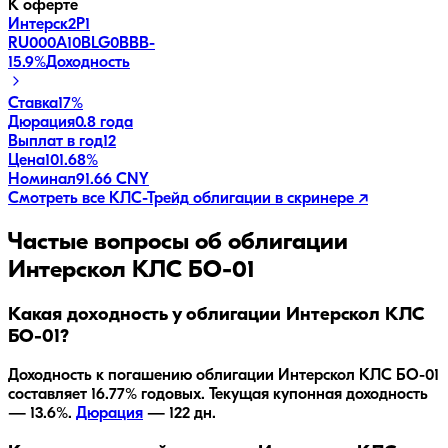
К оферте
Интерск2P1
RU000A10BLG0
BBB-
15.9
%
Доходность
Ставка
17%
Дюрация
0.8 года
Выплат в год
12
Цена
101.68%
Номинал
91.66 CNY
Смотреть все
КЛС-Трейд
облигации в скринере ↗
Частые вопросы об облигации
Интерскол КЛС БО-01
Какая доходность у облигации Интерскол КЛС
БО-01?
Доходность к погашению облигации
Интерскол КЛС БО-01
составляет
16.77
% годовых.
Текущая купонная доходность
— 13.6%.
Дюрация
—
122
дн.