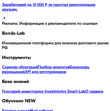
Зарабатывай до 10 000 ₽ за простые рекомендации
друзьям.
Реклама. Информация о рекламодателе по ссылкам
Bonds
-Lab
Инновационная платформа для анализа долгового рынка
РФ.
Инструменты
Скринер облигаций
Подбор аналогов
Календарь
размещений
API для алготрейдеров
База знаний
Глоссарий инвестора
vs Investmint
vs Smart-Lab
О сервисе
Обучение
NEW