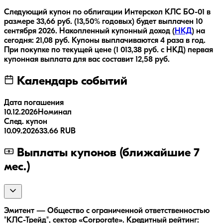
Следующий купон по облигации
Интерскол КЛС БО-01
в
размере
33,66
руб.
(13,50% годовых)
будет выплачен
10
сентября 2026
.
Накопленный купонный доход (
НКД
) на
сегодня:
21,08
руб.
Купоны выплачиваются
4 раза
в год.
При покупке по текущей цене (
1 013,38
руб. с НКД) первая
купонная выплата для вас составит
12,58
руб.
Календарь событий
Дата погашения
10.12.2026
Номинал
След. купон
10.09.2026
33.66 RUB
Выплаты купонов (ближайшие 7
мес.)
Эмитент — Общество с ограниченной ответственностью
"КЛС-Трейд", сектор «Corporate». Кредитный рейтинг: