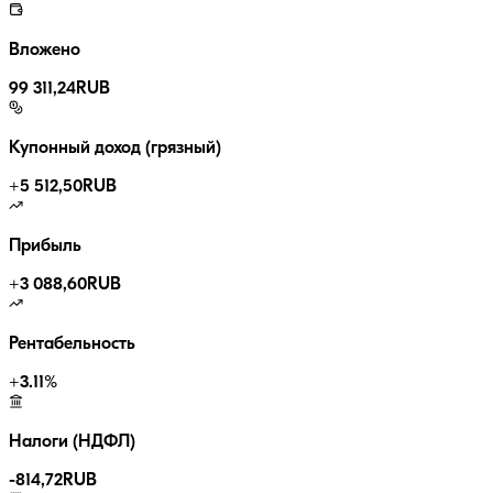
Вложено
99 311,24
RUB
Купонный доход (грязный)
+
5 512,50
RUB
Прибыль
+
3 088,60
RUB
Рентабельность
+
3.11
%
Налоги (НДФЛ)
-
814,72
RUB