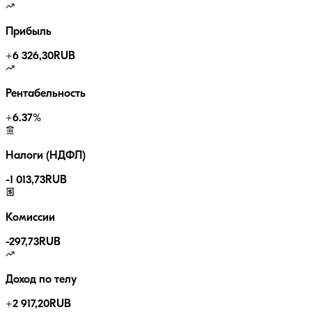
Прибыль
+
6 326,30
RUB
Рентабельность
+
6.37
%
Налоги (НДФЛ)
-
1 013,73
RUB
Комиссии
-
297,73
RUB
Доход по телу
+
2 917,20
RUB