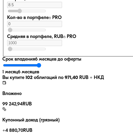
Кол-во в портфеле
PRO
Средняя в портфеле, RUB
PRO
Срок владения
6 месяцев
до оферты
1 месяц
6 месяцев
Вы купите
102
облигаций по
971,40
RUB
+ НКД
Вложено
99 242,94
RUB
Купонный доход (грязный)
+
4 880,70
RUB