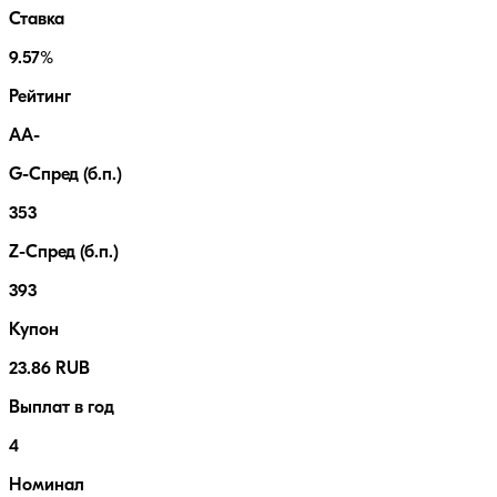
Ставка
9.57%
Рейтинг
AA-
G-Спред (б.п.)
353
Z-Спред (б.п.)
393
Купон
23.86 RUB
Выплат в год
4
Номинал