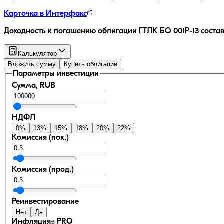
Карточка в Интерфакс
Доходность к погашению облигации
ГТЛК БО 001P-13
соста
Калькулятор
Вложить сумму
Купить облигации
Параметры инвестиции
Сумма, RUB
НДФЛ
0
%
13
%
15
%
18
%
20
%
22
%
Комиссия (пок.)
Комиссия (прод.)
Реинвестирование
Нет
Да
Инфляция
PRO