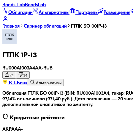
Bonds
-Lab
Bonds
Lab
Облигации
Альтернативы
Портфель
Размещения
Главная
Скринер облигаций
ГТЛК БО 001P-13
ГТЛК 1P-13
RU000A1003A4
AA-
RUB
24
14
В Т-Банк
Альтернативы
Облигация ГТЛК БО 001P-13 (ISIN: RU000A1003A4, тикер: R
97,14% от номинала (971,40 руб.).
Дата погашения — 20 янва
дополнительной аналитикой по эмитенту.
Кредитные рейтинги
АКРА
AA-