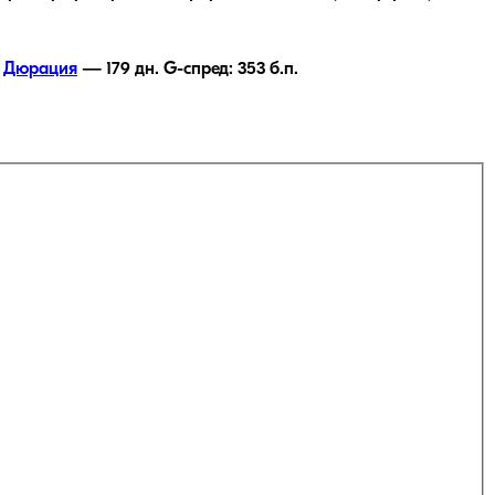
Дюрация
—
179
дн.
G-спред:
353
б.п.