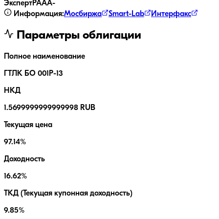
ЭкспертРА
AA-
Информация:
Мосбиржа
Smart-Lab
Интерфакс
Параметры облигации
Полное наименование
ГТЛК БО 001P-13
НКД
1.5699999999999998 RUB
Текущая цена
97.14%
Доходность
16.62%
ТКД (Текущая купонная доходность)
9.85%