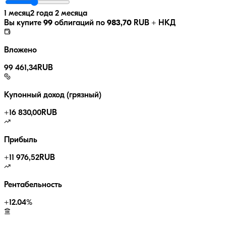
1 месяц
2 года 2 месяца
Вы купите
99
облигаций по
983,70
RUB
+ НКД
Вложено
99 461,34
RUB
Купонный доход (грязный)
+
16 830,00
RUB
Прибыль
+
11 976,52
RUB
Рентабельность
+
12.04
%