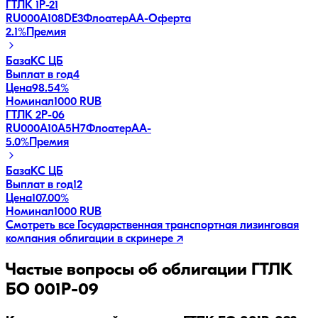
ГТЛК 1P-21
RU000A108DE3
Флоатер
AA-
Оферта
2.1
%
Премия
База
КС ЦБ
Выплат в год
4
Цена
98.54%
Номинал
1000 RUB
ГТЛК 2P-06
RU000A10A5H7
Флоатер
AA-
5.0
%
Премия
База
КС ЦБ
Выплат в год
12
Цена
107.00%
Номинал
1000 RUB
Смотреть все
Государственная транспортная лизинговая
компания
облигации в скринере ↗
Частые вопросы об облигации
ГТЛК
БО 001P-09