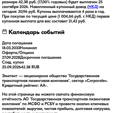
размере
42,38
руб.
(17,00% годовых)
будет выплачен
25
сентября 2026
.
Накопленный купонный доход (
НКД
) на
сегодня:
20,96
руб.
Купоны выплачиваются
4 раза
в год.
При покупке по текущей цене (
1 004,66
руб. с НКД) первая
купонная выплата для вас составит
21,42
руб.
Календарь событий
Дата погашения
18.03.2033
Номинал
Оферта/Опцион
27.09.2028
Досрочное погашение
След. купон
25.09.2026
42.38 RUB
Эмитент — акционерное общество "Государственная
транспортная лизинговая компания", сектор «Corporate».
Кредитный рейтинг: AA-.
На этой странице вы можете скачать финансовую
отчётность АО "Государственная транспортная лизинговая
компания" по МСФО и РСБУ и провести анализ ключевых
показателей: выручка, чистая прибыль, долговая нагрузка,