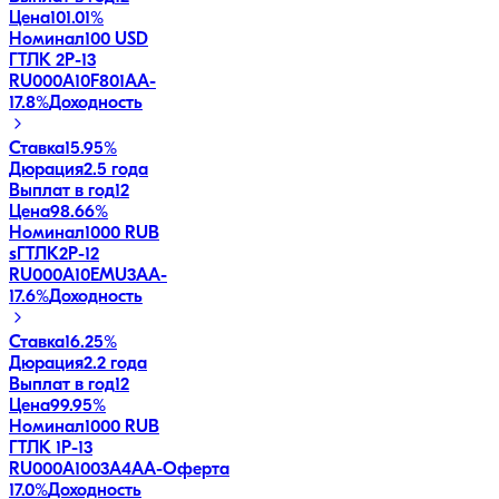
Цена
101.01%
Номинал
100 USD
ГТЛК 2P-13
RU000A10F801
AA-
17.8
%
Доходность
Ставка
15.95%
Дюрация
2.5 года
Выплат в год
12
Цена
98.66%
Номинал
1000 RUB
sГТЛК2P-12
RU000A10EMU3
AA-
17.6
%
Доходность
Ставка
16.25%
Дюрация
2.2 года
Выплат в год
12
Цена
99.95%
Номинал
1000 RUB
ГТЛК 1P-13
RU000A1003A4
AA-
Оферта
17.0
%
Доходность