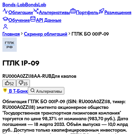
Bonds
-Lab
Bonds
Lab
Облигации
Альтернативы
Портфель
Размещения
Обучение
API Данные
Главная
Скринер облигаций
ГТЛК БО 001P-09
ГТЛК 1P-09
RU000A0ZZ1J8
AA-
RUB
Для квалов
52
15
В Т-Банк
Альтернативы
Облигация ГТЛК БО 001P-09 (ISIN: RU000A0ZZ1J8, тикер:
RU000A0ZZ1J8) эмитента акционерное общество
"Государственная транспортная лизинговая компания"
торгуется по цене 98,37% от номинала (983,70 руб.).
Дата
погашения — 18 марта 2033.
Объём выпуска — 10,0 млрд
руб..
Доступна только квалифицированным инвесторам.