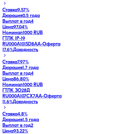
Ставка
9.57%
Дюрация
0.5 года
Выплат в год
4
Цена
97.04%
Номинал
1000 RUB
ГТЛК 1P-19
RU000A101SD8
AA-
Оферта
17.6
%
Доходность
Ставка
7.97%
Дюрация
1.7 года
Выплат в год
4
Цена
86.80%
Номинал
1000 RUB
ГТЛК ЗО28Д
RU000A107CX7
AA-
Оферта
11.6
%
Доходность
Ставка
4.8%
Дюрация
1.5 года
Выплат в год
2
Цена
93.22%