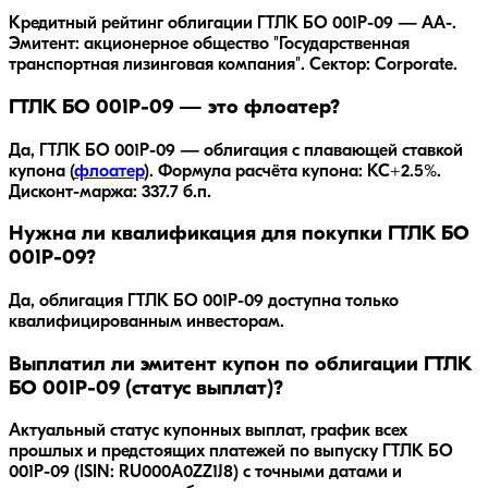
Кредитный рейтинг облигации ГТЛК БО 001P-09 — AA-.
Эмитент: акционерное общество "Государственная
транспортная лизинговая компания". Сектор: Corporate.
ГТЛК БО 001P-09 — это флоатер?
Да,
ГТЛК БО 001P-09
— облигация с плавающей ставкой
купона (
флоатер
).
Формула расчёта купона: КС+2.5%.
Дисконт-маржа: 337.7 б.п.
Нужна ли квалификация для покупки ГТЛК БО
001P-09?
Да, облигация ГТЛК БО 001P-09 доступна только
квалифицированным инвесторам.
Выплатил ли эмитент купон по облигации ГТЛК
БО 001P-09 (статус выплат)?
Актуальный статус купонных выплат, график всех
прошлых и предстоящих платежей по выпуску ГТЛК БО
001P-09 (ISIN: RU000A0ZZ1J8) с точными датами и