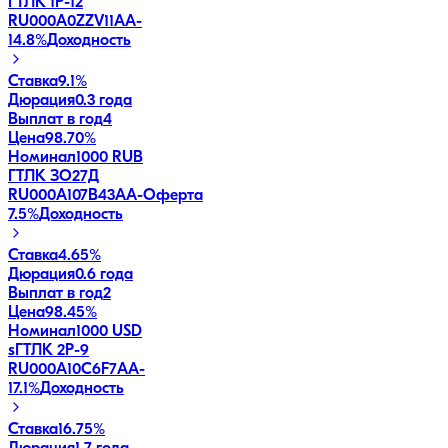
ГТЛК 1P-12
RU000A0ZZV11
AA-
14.8
%
Доходность
Ставка
9.1%
Дюрация
0.3 года
Выплат в год
4
Цена
98.70%
Номинал
1000 RUB
ГТЛК ЗО27Д
RU000A107B43
AA-
Оферта
7.5
%
Доходность
Ставка
4.65%
Дюрация
0.6 года
Выплат в год
2
Цена
98.45%
Номинал
1000 USD
sГТЛК 2P-9
RU000A10C6F7
AA-
17.1
%
Доходность
Ставка
16.75%