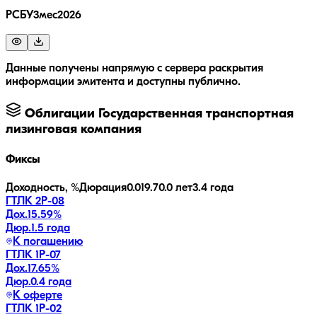
РСБУ3мес2026
Данные получены напрямую с сервера раскрытия
информации эмитента и доступны публично.
Облигации
Государственная транспортная
лизинговая компания
Фиксы
Доходность, %
Дюрация
0.0
19.7
0.0 лет
3.4 года
ГТЛК 2P-08
Дох.
15.59
%
Дюр.
1.5 года
К погашению
ГТЛК 1P-07
Дох.
17.65
%
Дюр.
0.4 года
К оферте
ГТЛК 1P-02