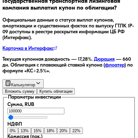
Государственная транспортная лизинговая
компания
выплатил купон по облигации?
Официальные данные о статусе выплат купонов,
амортизации и существенных фактах по выпуску
ГТЛК 1P-
09
доступны в реестре раскрытия информации ЦБ РФ
(Интерфакс).
Карточка в Интерфакс
Текущая купонная доходность —
17,28
%.
Дюрация
—
660
дн.
Облигация с плавающей ставкой купона (
флоатер
)
по
формуле «КС+2.5%»
.
Калькулятор
Вложить сумму
Купить облигации
Параметры инвестиции
Сумма, RUB
НДФЛ
0
%
13
%
15
%
18
%
20
%
22
%
Комиссия (пок.)