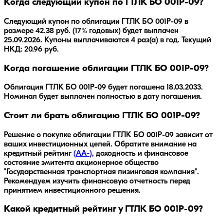
Когда следующий купон по ГТЛК БО 001P-09?
Следующий купон по облигации ГТЛК БО 001P-09 в
размере 42.38 руб. (17% годовых) будет выплачен
25.09.2026. Купоны выплачиваются 4 раз(а) в год. Текущий
НКД: 20.96 руб.
Когда погашение облигации ГТЛК БО 001P-09?
Облигация
ГТЛК БО 001P-09
будет погашена
18.03.2033
.
Номинал будет выплачен полностью в дату погашения.
Стоит ли брать облигацию ГТЛК БО 001P-09?
Решение о покупке облигации
ГТЛК БО 001P-09
зависит от
ваших инвестиционных целей. Обратите внимание на
кредитный рейтинг
(
AA-
)
, доходность
и финансовое
состояние эмитента
акционерное общество
"Государственная транспортная лизинговая компания"
.
Рекомендуем изучить финансовую отчетность перед
принятием инвестиционного решения.
Какой кредитный рейтинг у ГТЛК БО 001P-09?