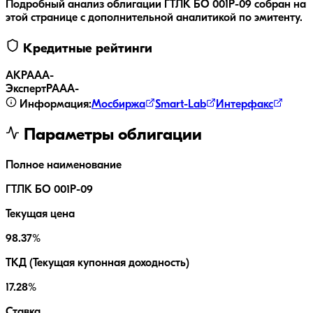
Подробный анализ облигации
ГТЛК БО 001P-09
собран на
этой странице с дополнительной аналитикой по эмитенту.
Кредитные рейтинги
АКРА
AA-
ЭкспертРА
AA-
Информация:
Мосбиржа
Smart-Lab
Интерфакс
Параметры облигации
Полное наименование
ГТЛК БО 001P-09
Текущая цена
98.37%
ТКД (Текущая купонная доходность)
17.28%
Ставка