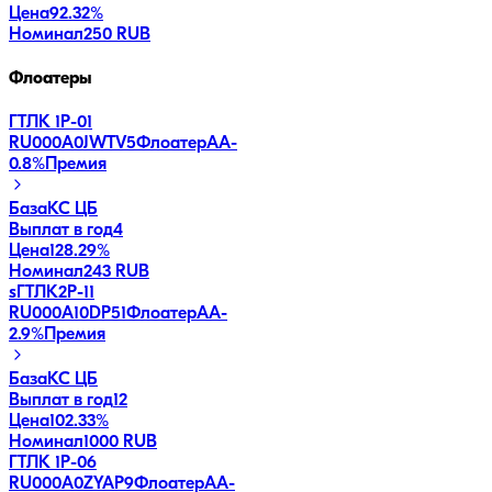
Цена
92.32%
Номинал
250 RUB
Флоатеры
ГТЛК 1P-01
RU000A0JWTV5
Флоатер
AA-
0.8
%
Премия
База
КС ЦБ
Выплат в год
4
Цена
128.29%
Номинал
243 RUB
sГТЛК2P-11
RU000A10DP51
Флоатер
AA-
2.9
%
Премия
База
КС ЦБ
Выплат в год
12
Цена
102.33%
Номинал
1000 RUB
ГТЛК 1P-06
RU000A0ZYAP9
Флоатер
AA-