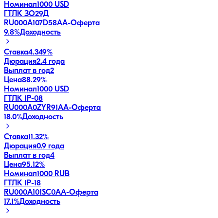
Номинал
1000 USD
ГТЛК ЗО29Д
RU000A107D58
AA-
Оферта
9.8
%
Доходность
Ставка
4.349%
Дюрация
2.4 года
Выплат в год
2
Цена
88.29%
Номинал
1000 USD
ГТЛК 1P-08
RU000A0ZYR91
AA-
Оферта
18.0
%
Доходность
Ставка
11.32%
Дюрация
0.9 года
Выплат в год
4
Цена
95.12%
Номинал
1000 RUB
ГТЛК 1P-18
RU000A101SC0
AA-
Оферта
17.1
%
Доходность