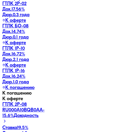
ГТЛК 2P-02
Дох.
17.56
%
Дюр.
0.3 года
К оферте
ГТЛК БО-08
Дох.
14.74
%
Дюр.
0.1 года
К оферте
ГТЛК 1P-10
Дох.
16.72
%
Дюр.
2.1 года
К оферте
ГТЛК 1P-16
Дох.
16.24
%
Дюр.
1.0 года
К погашению
К погашению
К оферте
ГТЛК 2P-08
RU000A10BQB0
AA-
15.6
%
Доходность
Ставка
19.5%