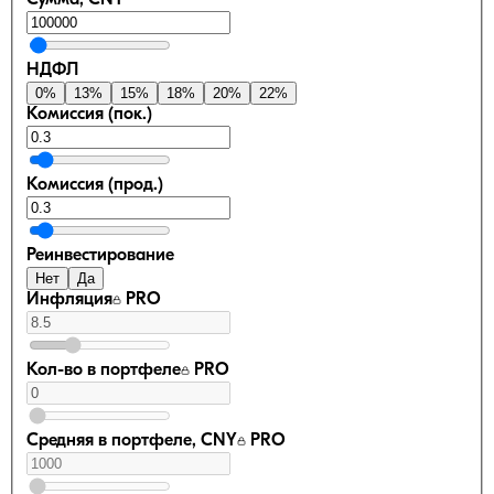
Сумма, CNY
НДФЛ
0
%
13
%
15
%
18
%
20
%
22
%
Комиссия (пок.)
Комиссия (прод.)
Реинвестирование
Нет
Да
Инфляция
PRO
Кол-во в портфеле
PRO
Средняя в портфеле, CNY
PRO