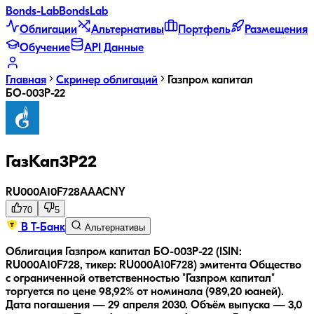
Bonds
-Lab
Bonds
Lab
Облигации
Альтернативы
Портфель
Размещения
Обучение
API Данные
Главная
Скринер облигаций
Газпром капитал
БО-003Р-22
ГазКап3P22
RU000A10F728
AAA
CNY
70
5
В Т-Банк
Альтернативы
Облигация Газпром капитал БО-003Р-22 (ISIN:
RU000A10F728, тикер: RU000A10F728) эмитента Общество
с ограниченной ответственностью "Газпром капитал"
торгуется по цене 98,92% от номинала (989,20 юаней).
Дата погашения — 29 апреля 2030.
Объём выпуска — 3,0