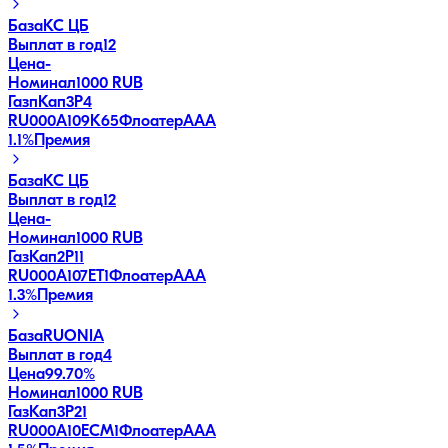
База
КС ЦБ
Выплат в год
12
Цена
-
Номинал
1000 RUB
ГазпКап3P4
RU000A109K65
Флоатер
AAA
1.1
%
Премия
База
КС ЦБ
Выплат в год
12
Цена
-
Номинал
1000 RUB
ГазКап2P11
RU000A107ET1
Флоатер
AAA
1.3
%
Премия
База
RUONIA
Выплат в год
4
Цена
99.70%
Номинал
1000 RUB
ГазКап3P21
RU000A10ECM1
Флоатер
AAA