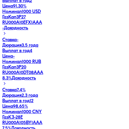
Выплат в год
2
Цена
91.30%
Номинал
1000 USD
ГазКап3P27
RU000A10EFX1
AAA
-
Доходность
Ставка
-
Дюрация
3.5 года
Выплат в год
4
Цена
-
Номинал
1000 RUB
ГазКап3P20
RU000A10DT08
AAA
8.3
%
Доходность
Ставка
7.4%
Дюрация
2.3 года
Выплат в год
12
Цена
98.65%
Номинал
1000 CNY
ГазКЗ-28Е
RU000A105BY1
AAA
7.5
%
Доходность