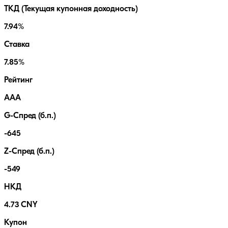
ТКД (Текущая купонная доходность)
7.94%
Ставка
7.85%
Рейтинг
AAA
G-Спред (б.п.)
-645
Z-Спред (б.п.)
-549
НКД
4.73 CNY
Купон