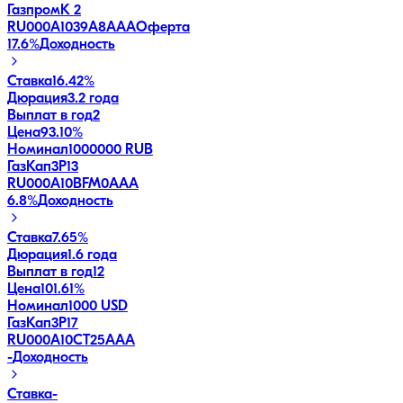
ГазпромК 2
RU000A1039A8
AAA
Оферта
17.6
%
Доходность
Ставка
16.42%
Дюрация
3.2 года
Выплат в год
2
Цена
93.10%
Номинал
1000000 RUB
ГазКап3P13
RU000A10BFM0
AAA
6.8
%
Доходность
Ставка
7.65%
Дюрация
1.6 года
Выплат в год
12
Цена
101.61%
Номинал
1000 USD
ГазКап3P17
RU000A10CT25
AAA
-
Доходность
Ставка
-