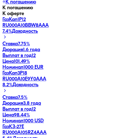
К погашению
К погашению
К оферте
ГазКап1P12
RU000A10BBW8
AAA
7.4
%
Доходность
Ставка
7.75%
Дюрация
1.6 года
Выплат в год
12
Цена
101.49%
Номинал
1000 EUR
ГазКап3P18
RU000A10E9Y0
AAA
8.2
%
Доходность
Ставка
7.5%
Дюрация
3.8 года
Выплат в год
12
Цена
98.44%
Номинал
1000 USD
ГазКЗ-27Е
RU000A105RZ4
AAA