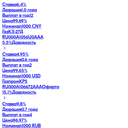
Ставка
6.4%
Дюрация
1.0 года
Выплат в год
12
Цена
99.69%
Номинал
1000 CNY
ГазКЗ-27Д
RU000A1056U0
AAA
5.5
%
Доходность
Ставка
4.95%
Дюрация
0.6 года
Выплат в год
2
Цена
99.65%
Номинал
1000 USD
ГазпромКP5
RU000A106672
AAA
Оферта
15.1
%
Доходность
Ставка
9.8%
Дюрация
0.7 года
Выплат в год
4
Цена
96.97%
Номинал
1000 RUB