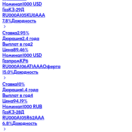
Номинал
1000 USD
ГазКЗ-29Д
RU000A105KU0
AAA
7.8
%
Доходность
Ставка
2.95%
Дюрация
2.4 года
Выплат в год
2
Цена
89.46%
Номинал
1000 USD
ГазпромКP6
RU000A106AT1
AAA
Оферта
15.0
%
Доходность
Ставка
10%
Дюрация
1.4 года
Выплат в год
4
Цена
94.19%
Номинал
1000 RUB
ГазКЗ-28Д
RU000A105R62
AAA
6.8
%
Доходность