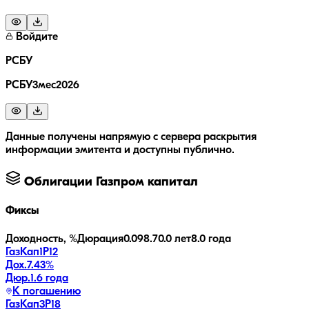
Войдите
РСБУ
РСБУ3мес2026
Данные получены напрямую с сервера раскрытия
информации эмитента и доступны публично.
Облигации
Газпром капитал
Фиксы
Доходность, %
Дюрация
0.0
98.7
0.0 лет
8.0 года
ГазКап1P12
Дох.
7.43
%
Дюр.
1.6 года
К погашению
ГазКап3P18