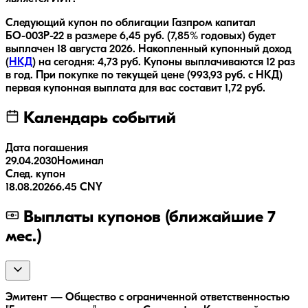
Следующий купон по облигации
Газпром капитал
БО-003Р-22
в размере
6,45
руб.
(7,85% годовых)
будет
выплачен
18 августа 2026
.
Накопленный купонный доход
(
НКД
) на сегодня:
4,73
руб.
Купоны выплачиваются
12 раз
в год.
При покупке по текущей цене (
993,93
руб. с НКД)
первая купонная выплата для вас составит
1,72
руб.
Календарь событий
Дата погашения
29.04.2030
Номинал
След. купон
18.08.2026
6.45 CNY
Выплаты купонов (ближайшие 7
мес.)
Эмитент — Общество с ограниченной ответственностью