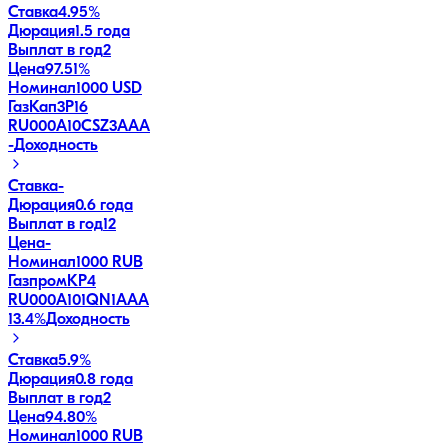
Ставка
4.95%
Дюрация
1.5 года
Выплат в год
2
Цена
97.51%
Номинал
1000 USD
ГазКап3P16
RU000A10CSZ3
AAA
-
Доходность
Ставка
-
Дюрация
0.6 года
Выплат в год
12
Цена
-
Номинал
1000 RUB
ГазпромКP4
RU000A101QN1
AAA
13.4
%
Доходность
Ставка
5.9%
Дюрация
0.8 года
Выплат в год
2
Цена
94.80%
Номинал
1000 RUB