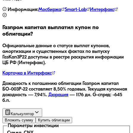
Информация:
Мосбиржа
Smart-Lab
Интерфакс
Газпром капитал
выплатил купон по
облигации?
Официальные данные о статусе выплат купонов,
амортизации и существенных фактах по выпуску
ГазКап3P22
доступны в реестре раскрытия информации
ЦБ РФ (Интерфакс).
Карточка в Интерфакс
Доходность к погашению облигации
Газпром капитал
БО-003Р-22
составляет
8,50
% годовых.
Текущая купонная
доходность —
7,94
%.
Дюрация
—
1176
дн.
G-спред:
-645
б.п.
Калькулятор
Вложить сумму
Купить облигации
Параметры инвестиции