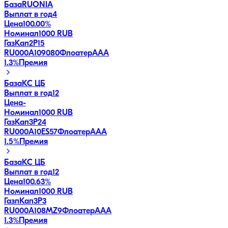
База
RUONIA
Выплат в год
4
Цена
100.00%
Номинал
1000 RUB
ГазКап2P15
RU000A109080
Флоатер
AAA
1.3
%
Премия
База
КС ЦБ
Выплат в год
12
Цена
-
Номинал
1000 RUB
ГазКап3P24
RU000A10ES57
Флоатер
AAA
1.5
%
Премия
База
КС ЦБ
Выплат в год
12
Цена
100.63%
Номинал
1000 RUB
ГазпКап3P3
RU000A108MZ9
Флоатер
AAA
1.3
%
Премия