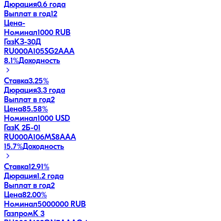
Дюрация
0.6 года
Выплат в год
12
Цена
-
Номинал
1000 RUB
ГазКЗ-30Д
RU000A105SG2
AAA
8.1
%
Доходность
Ставка
3.25%
Дюрация
3.3 года
Выплат в год
2
Цена
85.58%
Номинал
1000 USD
ГазК 2Б-01
RU000A106MS8
AAA
15.7
%
Доходность
Ставка
12.91%
Дюрация
1.2 года
Выплат в год
2
Цена
82.00%
Номинал
5000000 RUB
ГазпромК 3