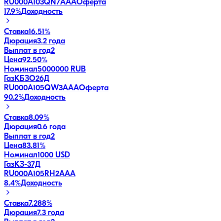
RU000A103QN7
AAA
Оферта
17.9
%
Доходность
Ставка
16.51%
Дюрация
3.2 года
Выплат в год
2
Цена
92.50%
Номинал
5000000 RUB
ГазКБЗО26Д
RU000A105QW3
AAA
Оферта
90.2
%
Доходность
Ставка
8.09%
Дюрация
0.6 года
Выплат в год
2
Цена
83.81%
Номинал
1000 USD
ГазКЗ-37Д
RU000A105RH2
AAA
8.4
%
Доходность
Ставка
7.288%
Дюрация
7.3 года