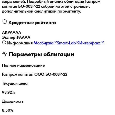
млрд юаней.
Подробный анализ облигации
Газпром
капитал БО-003Р-22
собран на этой странице с
дополнительной аналитикой по эмитенту.
Кредитные рейтинги
АКРА
AAA
ЭкспертРА
AAA
Информация:
Мосбиржа
Smart-Lab
Интерфакс
Параметры облигации
Полное наименование
Газпром капитал ООО БО-003Р-22
Текущая цена
98.92%
Доходность
8.50%