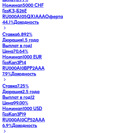
Номинал
5000 CHF
ГазКЗ-Б26Е
RU000A105QX1
AAA
Оферта
44.1
%
Доходность
Ставка
6.892%
Дюрация
1.5 года
Выплат в год
1
Цена
70.64%
Номинал
1000 EUR
ГазКап3P14
RU000A10BPP2
AAA
7.9
%
Доходность
Ставка
7.25%
Дюрация
2.5 года
Выплат в год
12
Цена
99.00%
Номинал
1000 USD
ГазКап3P19
RU000A10CP52
AAA
6.9
%
Доходность