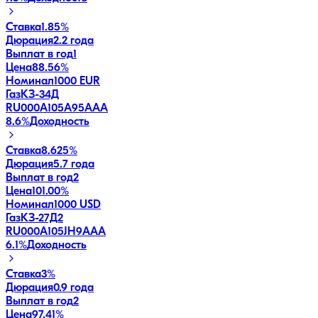
Ставка
1.85%
Дюрация
2.2 года
Выплат в год
1
Цена
88.56%
Номинал
1000 EUR
ГазКЗ-34Д
RU000A105A95
AAA
8.6
%
Доходность
Ставка
8.625%
Дюрация
5.7 года
Выплат в год
2
Цена
101.00%
Номинал
1000 USD
ГазКЗ-27Д2
RU000A105JH9
AAA
6.1
%
Доходность
Ставка
3%
Дюрация
0.9 года
Выплат в год
2
Цена
97.41%