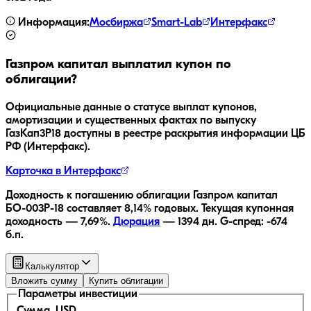
Информация:
Мосбиржа
Smart-Lab
Интерфакс
Газпром капитал
выплатил купон по
облигации?
Официальные данные о статусе выплат купонов,
амортизации и существенных фактах по выпуску
ГазКап3P18
доступны в реестре раскрытия информации ЦБ
РФ (Интерфакс).
Карточка в Интерфакс
Доходность к погашению облигации
Газпром капитал
БО-003Р-18
составляет
8,14
% годовых.
Текущая купонная
доходность —
7,69
%.
Дюрация
—
1394
дн.
G-спред:
-674
б.п.
Калькулятор
Вложить сумму
Купить облигации
Параметры инвестиции