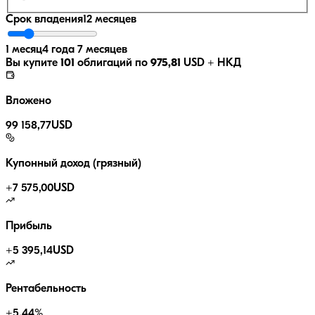
Срок владения
12 месяцев
1 месяц
4 года 7 месяцев
Вы купите
101
облигаций по
975,81
USD
+ НКД
Вложено
99 158,77
USD
Купонный доход (грязный)
+
7 575,00
USD
Прибыль
+
5 395,14
USD
Рентабельность
+
5.44
%