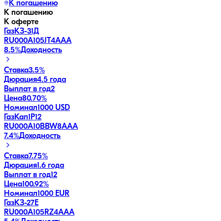
К погашению
К погашению
К оферте
ГазКЗ-31Д
RU000A105JT4
AAA
8.5
%
Доходность
Ставка
3.5%
Дюрация
4.5 года
Выплат в год
2
Цена
80.70%
Номинал
1000 USD
ГазКап1P12
RU000A10BBW8
AAA
7.4
%
Доходность
Ставка
7.75%
Дюрация
1.6 года
Выплат в год
12
Цена
100.92%
Номинал
1000 EUR
ГазКЗ-27Е
RU000A105RZ4
AAA