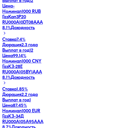
Выплат в год
12
Цена
-
Номинал
1000 RUB
ГазКап3P20
RU000A10DT08
AAA
8.1
%
Доходность
Ставка
7.4%
Дюрация
2.3 года
Выплат в год
12
Цена
99.14%
Номинал
1000 CNY
ГазКЗ-28Е
RU000A105BY1
AAA
8.1
%
Доходность
Ставка
1.85%
Дюрация
2.2 года
Выплат в год
1
Цена
87.45%
Номинал
1000 EUR
ГазКЗ-34Д
RU000A105A95
AAA
8.7
%
Доходность