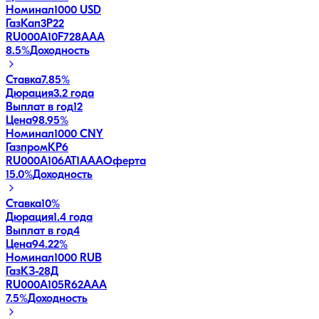
Номинал
1000 USD
ГазКап3P22
RU000A10F728
AAA
8.5
%
Доходность
Ставка
7.85%
Дюрация
3.2 года
Выплат в год
12
Цена
98.95%
Номинал
1000 CNY
ГазпромКP6
RU000A106AT1
AAA
Оферта
15.0
%
Доходность
Ставка
10%
Дюрация
1.4 года
Выплат в год
4
Цена
94.22%
Номинал
1000 RUB
ГазКЗ-28Д
RU000A105R62
AAA
7.5
%
Доходность