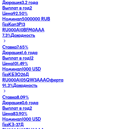
Дюрация
3.2 года
Выплат в год
2
Цена
92.50%
Номинал
5000000 RUB
ГазКап3P13
RU000A10BFM0
AAA
7.3
%
Доходность
Ставка
7.65%
Дюрация
1.6 года
Выплат в год
12
Цена
101.49%
Номинал
1000 USD
ГазКБЗО26Д
RU000A105QW3
AAA
Оферта
91.3
%
Доходность
Ставка
8.09%
Дюрация
0.6 года
Выплат в год
2
Цена
83.90%
Номинал
1000 USD
ГазКЗ-37Д