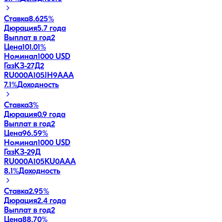
Ставка
8.625%
Дюрация
5.7 года
Выплат в год
2
Цена
101.01%
Номинал
1000 USD
ГазКЗ-27Д2
RU000A105JH9
AAA
7.1
%
Доходность
Ставка
3%
Дюрация
0.9 года
Выплат в год
2
Цена
96.59%
Номинал
1000 USD
ГазКЗ-29Д
RU000A105KU0
AAA
8.1
%
Доходность
Ставка
2.95%
Дюрация
2.4 года
Выплат в год
2
Цена
88.70%