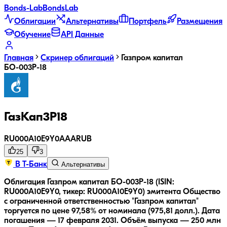
Bonds
-Lab
Bonds
Lab
Облигации
Альтернативы
Портфель
Размещения
Обучение
API Данные
Главная
Скринер облигаций
Газпром капитал
БО-003Р-18
ГазКап3P18
RU000A10E9Y0
AAA
RUB
25
3
В Т-Банк
Альтернативы
Облигация Газпром капитал БО-003Р-18 (ISIN:
RU000A10E9Y0, тикер: RU000A10E9Y0) эмитента Общество
с ограниченной ответственностью "Газпром капитал"
торгуется по цене 97,58% от номинала (975,81 долл.).
Дата
погашения — 17 февраля 2031.
Объём выпуска — 250 млн