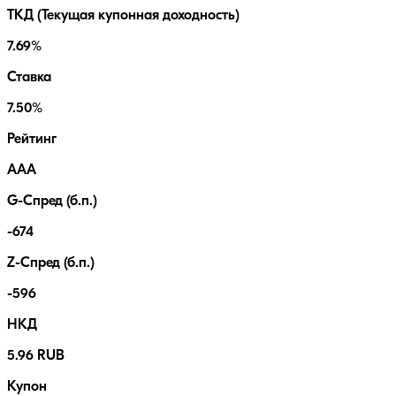
ТКД (Текущая купонная доходность)
7.69%
Ставка
7.50%
Рейтинг
AAA
G-Спред (б.п.)
-674
Z-Спред (б.п.)
-596
НКД
5.96 RUB
Купон