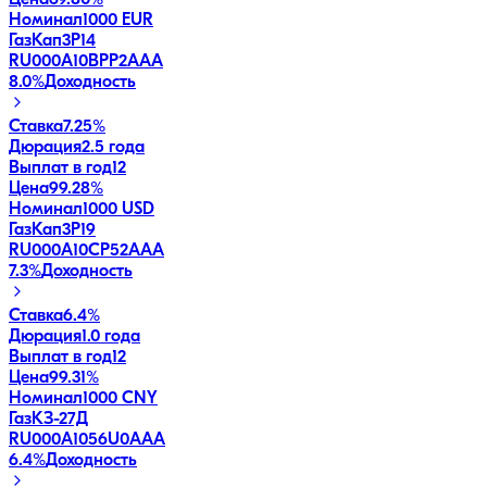
Номинал
1000 EUR
ГазКап3P14
RU000A10BPP2
AAA
8.0
%
Доходность
Ставка
7.25%
Дюрация
2.5 года
Выплат в год
12
Цена
99.28%
Номинал
1000 USD
ГазКап3P19
RU000A10CP52
AAA
7.3
%
Доходность
Ставка
6.4%
Дюрация
1.0 года
Выплат в год
12
Цена
99.31%
Номинал
1000 CNY
ГазКЗ-27Д
RU000A1056U0
AAA
6.4
%
Доходность