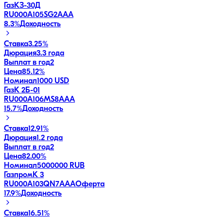
ГазКЗ-30Д
RU000A105SG2
AAA
8.3
%
Доходность
Ставка
3.25%
Дюрация
3.3 года
Выплат в год
2
Цена
85.12%
Номинал
1000 USD
ГазК 2Б-01
RU000A106MS8
AAA
15.7
%
Доходность
Ставка
12.91%
Дюрация
1.2 года
Выплат в год
2
Цена
82.00%
Номинал
5000000 RUB
ГазпромК 3
RU000A103QN7
AAA
Оферта
17.9
%
Доходность
Ставка
16.51%