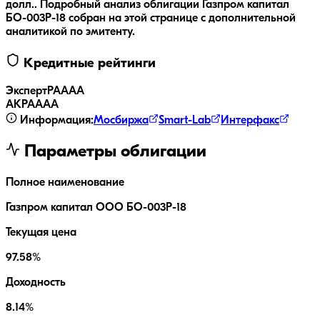
долл..
Подробный анализ облигации
Газпром капитал
БО-003Р-18
собран на этой странице с дополнительной
аналитикой по эмитенту.
Кредитные рейтинги
ЭкспертРА
AAA
АКРА
AAA
Информация:
Мосбиржа
Smart-Lab
Интерфакс
Параметры облигации
Полное наименование
Газпром капитал ООО БО-003Р-18
Текущая цена
97.58%
Доходность
8.14%