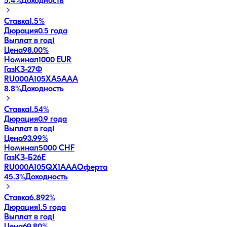
5.4
%
Доходность
Ставка
1.5%
Дюрация
0.5 года
Выплат в год
1
Цена
98.00%
Номинал
1000 EUR
ГазКЗ-27Ф
RU000A105XA5
AAA
8.8
%
Доходность
Ставка
1.54%
Дюрация
0.9 года
Выплат в год
1
Цена
93.99%
Номинал
5000 CHF
ГазКЗ-Б26Е
RU000A105QX1
AAA
Оферта
45.3
%
Доходность
Ставка
6.892%
Дюрация
1.5 года
Выплат в год
1
Цена
69.80%