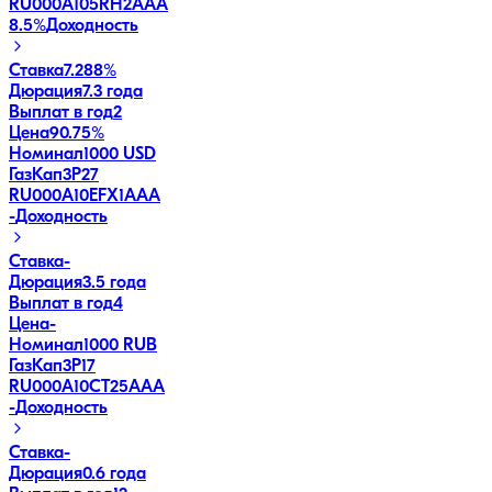
RU000A105RH2
AAA
8.5
%
Доходность
Ставка
7.288%
Дюрация
7.3 года
Выплат в год
2
Цена
90.75%
Номинал
1000 USD
ГазКап3P27
RU000A10EFX1
AAA
-
Доходность
Ставка
-
Дюрация
3.5 года
Выплат в год
4
Цена
-
Номинал
1000 RUB
ГазКап3P17
RU000A10CT25
AAA
-
Доходность
Ставка
-
Дюрация
0.6 года