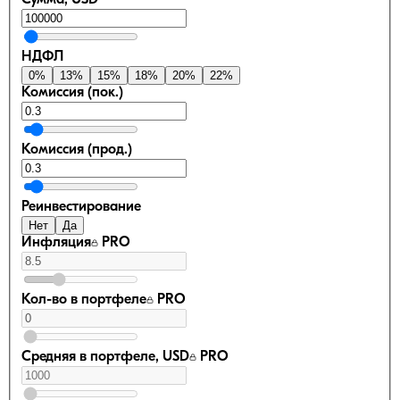
Сумма, USD
НДФЛ
0
%
13
%
15
%
18
%
20
%
22
%
Комиссия (пок.)
Комиссия (прод.)
Реинвестирование
Нет
Да
Инфляция
PRO
Кол-во в портфеле
PRO
Средняя в портфеле, USD
PRO