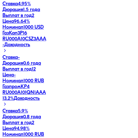
Ставка
4.95%
Дюрация
1.5 года
Выплат в год
2
Цена
96.64%
Номинал
1000 USD
ГазКап3P16
RU000A10CSZ3
AAA
-
Доходность
Ставка
-
Дюрация
0.6 года
Выплат в год
12
Цена
-
Номинал
1000 RUB
ГазпромКP4
RU000A101QN1
AAA
13.2
%
Доходность
Ставка
5.9%
Дюрация
0.8 года
Выплат в год
2
Цена
94.98%
Номинал
1000 RUB