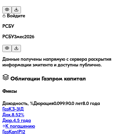
Войдите
РСБУ
РСБУ3мес2026
Данные получены напрямую с сервера раскрытия
информации эмитента и доступны публично.
Облигации
Газпром капитал
Фиксы
Доходность, %
Дюрация
0.0
99.9
0.0 лет
8.0 года
ГазКЗ-31Д
Дох.
8.52
%
Дюр.
4.5 года
К погашению
ГазКап1P12