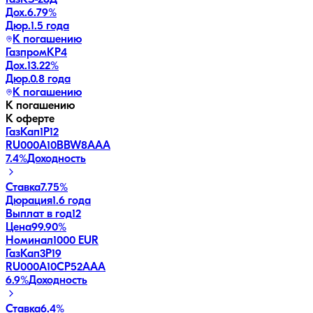
Дох.
6.79
%
Дюр.
1.5 года
К погашению
ГазпромКP4
Дох.
13.22
%
Дюр.
0.8 года
К погашению
К погашению
К оферте
ГазКап1P12
RU000A10BBW8
AAA
7.4
%
Доходность
Ставка
7.75%
Дюрация
1.6 года
Выплат в год
12
Цена
99.90%
Номинал
1000 EUR
ГазКап3P19
RU000A10CP52
AAA
6.9
%
Доходность
Ставка
6.4%