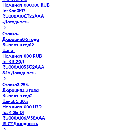
Номинал
1000000 RUB
ГазКап3P17
RU000A10CT25
AAA
-
Доходность
Ставка
-
Дюрация
0.6 года
Выплат в год
12
Цена
-
Номинал
1000 RUB
ГазКЗ-30Д
RU000A105SG2
AAA
8.1
%
Доходность
Ставка
3.25%
Дюрация
3.3 года
Выплат в год
2
Цена
85.30%
Номинал
1000 USD
ГазК 2Б-01
RU000A106MS8
AAA
15.7
%
Доходность