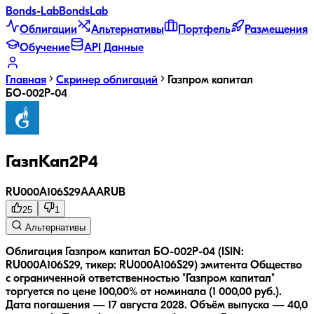
Bonds
-Lab
Bonds
Lab
Облигации
Альтернативы
Портфель
Размещения
Обучение
API Данные
Главная
Скринер облигаций
Газпром капитал
БО-002Р-04
ГазпКап2P4
RU000A106S29
AAA
RUB
25
1
Альтернативы
Облигация Газпром капитал БО-002Р-04 (ISIN:
RU000A106S29, тикер: RU000A106S29) эмитента Общество
с ограниченной ответственностью "Газпром капитал"
торгуется по цене 100,00% от номинала (1 000,00 руб.).
Дата погашения — 17 августа 2028.
Объём выпуска — 40,0