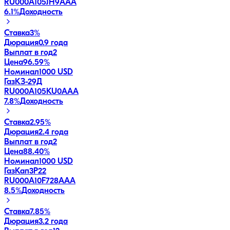
RU000A105JH9
AAA
6.1
%
Доходность
Ставка
3%
Дюрация
0.9 года
Выплат в год
2
Цена
96.59%
Номинал
1000 USD
ГазКЗ-29Д
RU000A105KU0
AAA
7.8
%
Доходность
Ставка
2.95%
Дюрация
2.4 года
Выплат в год
2
Цена
88.40%
Номинал
1000 USD
ГазКап3P22
RU000A10F728
AAA
8.5
%
Доходность
Ставка
7.85%
Дюрация
3.2 года