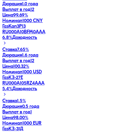
Дюрация
1.0 года
Выплат в год
12
Цена
99.69%
Номинал
1000 CNY
ГазКап3P13
RU000A10BFM0
AAA
6.8
%
Доходность
Ставка
7.65%
Дюрация
1.6 года
Выплат в год
12
Цена
100.32%
Номинал
1000 USD
ГазКЗ-27Е
RU000A105RZ4
AAA
5.4
%
Доходность
Ставка
1.5%
Дюрация
0.5 года
Выплат в год
1
Цена
98.00%
Номинал
1000 EUR
ГазКЗ-31Д