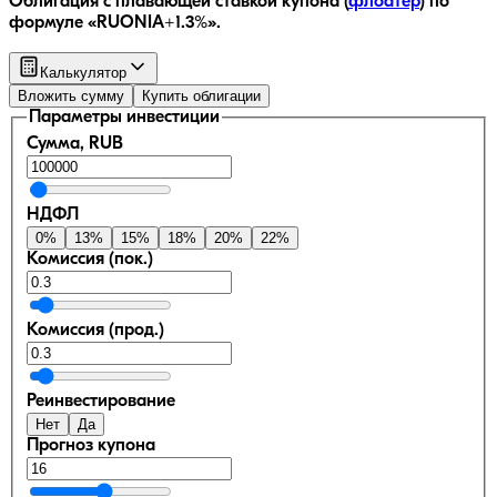
Облигация с плавающей ставкой купона (
флоатер
)
по
формуле «RUONIA+1.3%»
.
Калькулятор
Вложить сумму
Купить облигации
Параметры инвестиции
Сумма, RUB
НДФЛ
0
%
13
%
15
%
18
%
20
%
22
%
Комиссия (пок.)
Комиссия (прод.)
Реинвестирование
Нет
Да
Прогноз купона