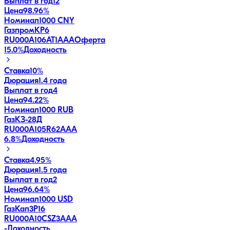
Выплат в год
12
Цена
98.96%
Номинал
1000 CNY
ГазпромКP6
RU000A106AT1
AAA
Оферта
15.0
%
Доходность
Ставка
10%
Дюрация
1.4 года
Выплат в год
4
Цена
94.22%
Номинал
1000 RUB
ГазКЗ-28Д
RU000A105R62
AAA
6.8
%
Доходность
Ставка
4.95%
Дюрация
1.5 года
Выплат в год
2
Цена
96.64%
Номинал
1000 USD
ГазКап3P16
RU000A10CSZ3
AAA
-
Доходность