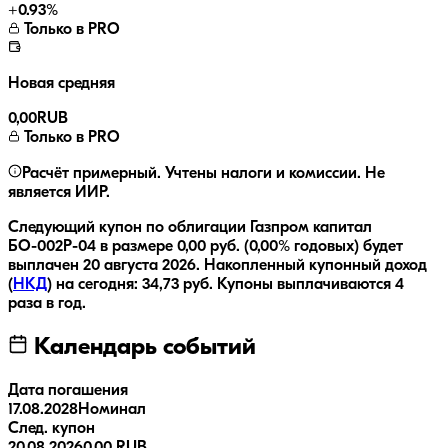
+
0.93
%
Только в PRO
Новая средняя
0,00
RUB
Только в PRO
Расчёт примерный. Учтены налоги и комиссии. Не
является ИИР.
Следующий купон по облигации
Газпром капитал
БО-002Р-04
в размере
0,00
руб.
(0,00% годовых)
будет
выплачен
20 августа 2026
.
Накопленный купонный доход
(
НКД
) на сегодня:
34,73
руб.
Купоны выплачиваются
4
раза
в год.
Календарь событий
Дата погашения
17.08.2028
Номинал
След. купон
20.08.2026
0.00 RUB