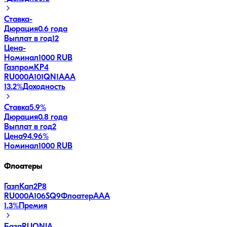
Ставка
-
Дюрация
0.6 года
Выплат в год
12
Цена
-
Номинал
1000 RUB
ГазпромКP4
RU000A101QN1
AAA
13.2
%
Доходность
Ставка
5.9%
Дюрация
0.8 года
Выплат в год
2
Цена
94.96%
Номинал
1000 RUB
Флоатеры
ГазпКап2P8
RU000A106SQ9
Флоатер
AAA
1.3
%
Премия