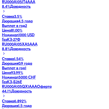
RU000A105JT4
AAA
8.4
%
Доходность
Ставка
3.5%
Дюрация
4.5 года
Выплат в год
2
Цена
81.00%
Номинал
1000 USD
ГазКЗ-27Ф
RU000A105XA5
AAA
8.8
%
Доходность
Ставка
1.54%
Дюрация
0.9 года
Выплат в год
1
Цена
93.99%
Номинал
5000 CHF
ГазКЗ-Б26Е
RU000A105QX1
AAA
Оферта
44.1
%
Доходность
Ставка
6.892%
Дюрация
1.5 года