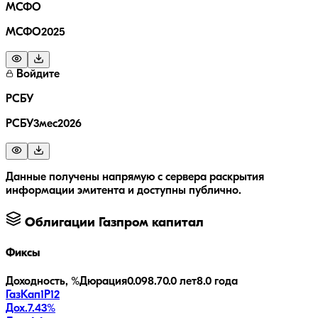
МСФО
МСФО2025
Войдите
РСБУ
РСБУ3мес2026
Данные получены напрямую с сервера раскрытия
информации эмитента и доступны публично.
Облигации
Газпром капитал
Фиксы
Доходность, %
Дюрация
0.0
98.7
0.0 лет
8.0 года
ГазКап1P12
Дох.
7.43
%