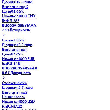
Дюрация
2.3 года
Выплат в год
12
Цена
98.66%
Номинал
1000 CNY
ГазКЗ-28Е
RU000A105BY1
AAA
7.5
%
Доходность
Ставка
1.85%
Дюрация
2.2 года
Выплат в год
1
Цена
87.26%
Номинал
1000 EUR
ГазКЗ-34Д
RU000A105A95
AAA
8.6
%
Доходность
Ставка
8.625%
Дюрация
5.7 года
Выплат в год
2
Цена
100.35%
Номинал
1000 USD
ГазКЗ-27Д2