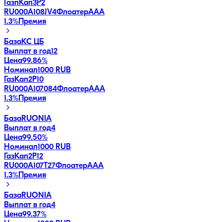
ГазпКап3P2
RU000A108JV4
Флоатер
AAA
1.3
%
Премия
База
КС ЦБ
Выплат в год
12
Цена
99.86%
Номинал
1000 RUB
ГазКап2P10
RU000A107084
Флоатер
AAA
1.3
%
Премия
База
RUONIA
Выплат в год
4
Цена
99.50%
Номинал
1000 RUB
ГазКап2P12
RU000A107T27
Флоатер
AAA
1.3
%
Премия
База
RUONIA
Выплат в год
4
Цена
99.37%