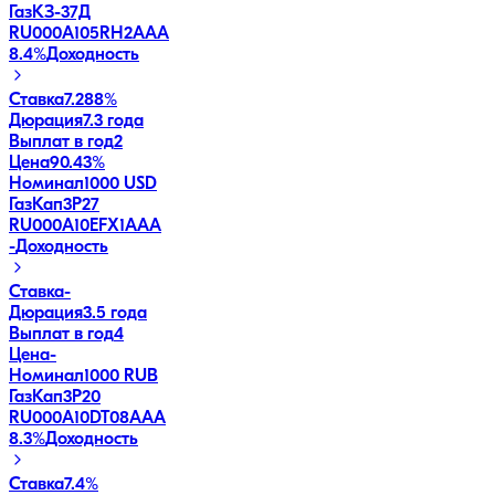
ГазКЗ-37Д
RU000A105RH2
AAA
8.4
%
Доходность
Ставка
7.288%
Дюрация
7.3 года
Выплат в год
2
Цена
90.43%
Номинал
1000 USD
ГазКап3P27
RU000A10EFX1
AAA
-
Доходность
Ставка
-
Дюрация
3.5 года
Выплат в год
4
Цена
-
Номинал
1000 RUB
ГазКап3P20
RU000A10DT08
AAA
8.3
%
Доходность
Ставка
7.4%