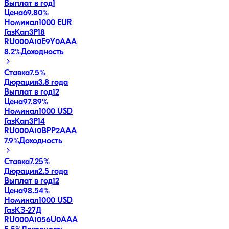
Выплат в год
1
Цена
69.80%
Номинал
1000 EUR
ГазКап3P18
RU000A10E9Y0
AAA
8.2
%
Доходность
Ставка
7.5%
Дюрация
3.8 года
Выплат в год
12
Цена
97.89%
Номинал
1000 USD
ГазКап3P14
RU000A10BPP2
AAA
7.9
%
Доходность
Ставка
7.25%
Дюрация
2.5 года
Выплат в год
12
Цена
98.54%
Номинал
1000 USD
ГазКЗ-27Д
RU000A1056U0
AAA