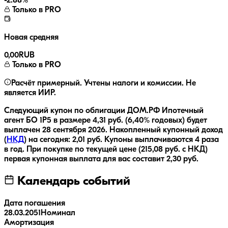
-2.88
%
Только в PRO
Новая средняя
0,00
RUB
Только в PRO
Расчёт примерный. Учтены налоги и комиссии. Не
является ИИР.
Следующий купон по облигации
ДОМ.РФ Ипотечный
агент БО 1P5
в размере
4,31
руб.
(6,40% годовых)
будет
выплачен
28 сентября 2026
.
Накопленный купонный доход
(
НКД
) на сегодня:
2,01
руб.
Купоны выплачиваются
4 раза
в год.
При покупке по текущей цене (
215,08
руб. с НКД)
первая купонная выплата для вас составит
2,30
руб.
Календарь событий
Дата погашения
28.03.2051
Номинал
Амортизация