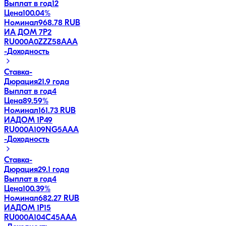
Выплат в год
12
Цена
100.04%
Номинал
968.78 RUB
ИА ДОМ 7P2
RU000A0ZZZ58
AAA
-
Доходность
Ставка
-
Дюрация
21.9 года
Выплат в год
4
Цена
89.59%
Номинал
161.73 RUB
ИАДОМ 1P49
RU000A109NG5
AAA
-
Доходность
Ставка
-
Дюрация
29.1 года
Выплат в год
4
Цена
100.39%
Номинал
682.27 RUB
ИАДОМ 1P15
RU000A104C45
AAA