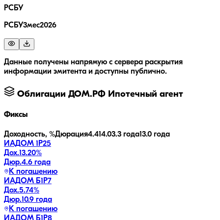
РСБУ
РСБУ3мес2026
Данные получены напрямую с сервера раскрытия
информации эмитента и доступны публично.
Облигации
ДОМ.РФ Ипотечный агент
Фиксы
Доходность, %
Дюрация
4.4
14.0
3.3 года
13.0 года
ИАДОМ 1P25
Дох.
13.20
%
Дюр.
4.6 года
К погашению
ИАДОМ Б1P7
Дох.
5.74
%
Дюр.
10.9 года
К погашению
ИАДОМ Б1P8