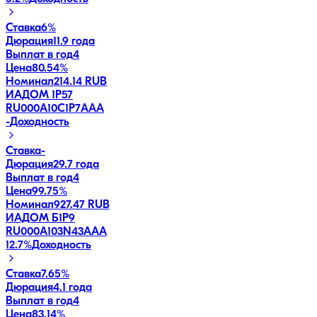
Ставка
6%
Дюрация
11.9 года
Выплат в год
4
Цена
80.54%
Номинал
214.14 RUB
ИАДОМ 1P57
RU000A10C1P7
AAA
-
Доходность
Ставка
-
Дюрация
29.7 года
Выплат в год
4
Цена
99.75%
Номинал
927.47 RUB
ИАДОМ Б1P9
RU000A103N43
AAA
12.7
%
Доходность
Ставка
7.65%
Дюрация
4.1 года
Выплат в год
4
Цена
83.14%