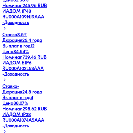
Цена
82.58%
Номинал
245.96 RUB
ИАДОМ 1P48
RU000A109NJ9
AAA
-
Доходность
Ставка
8.5%
Дюрация
26.4 года
Выплат в год
12
Цена
84.54%
Номинал
739.46 RUB
ИАДОМ Б1P6
RU000A102L53
AAA
-
Доходность
Ставка
-
Дюрация
24.8 года
Выплат в год
4
Цена
88.07%
Номинал
298.62 RUB
ИАДОМ 1P38
RU000A1074A5
AAA
-
Доходность