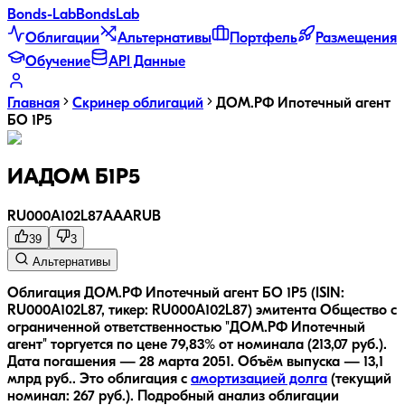
Bonds
-Lab
Bonds
Lab
Облигации
Альтернативы
Портфель
Размещения
Обучение
API Данные
Главная
Скринер облигаций
ДОМ.РФ Ипотечный агент
БО 1P5
ИАДОМ Б1P5
RU000A102L87
AAA
RUB
39
3
Альтернативы
Облигация ДОМ.РФ Ипотечный агент БО 1P5 (ISIN:
RU000A102L87, тикер: RU000A102L87) эмитента Общество с
ограниченной ответственностью "ДОМ.РФ Ипотечный
агент" торгуется по цене 79,83% от номинала (213,07 руб.).
Дата погашения — 28 марта 2051.
Объём выпуска — 13,1
млрд руб..
Это облигация с
амортизацией долга
(текущий
номинал:
267
руб.
).
Подробный анализ облигации