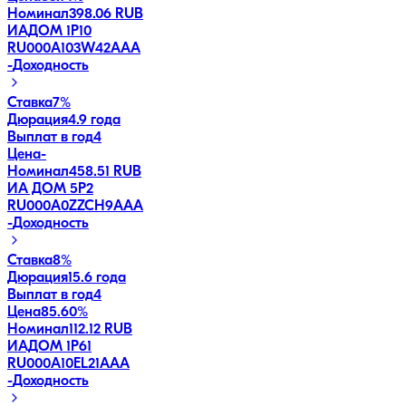
Номинал
398.06 RUB
ИАДОМ 1P10
RU000A103W42
AAA
-
Доходность
Ставка
7%
Дюрация
4.9 года
Выплат в год
4
Цена
-
Номинал
458.51 RUB
ИА ДОМ 5P2
RU000A0ZZCH9
AAA
-
Доходность
Ставка
8%
Дюрация
15.6 года
Выплат в год
4
Цена
85.60%
Номинал
112.12 RUB
ИАДОМ 1P61
RU000A10EL21
AAA
-
Доходность