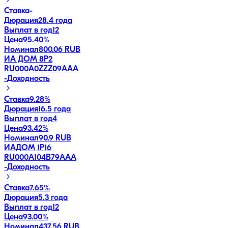
Ставка
-
Дюрация
28.4 года
Выплат в год
12
Цена
95.40%
Номинал
800.06 RUB
ИА ДОМ 8P2
RU000A0ZZZ09
AAA
-
Доходность
Ставка
9.28%
Дюрация
16.5 года
Выплат в год
4
Цена
93.42%
Номинал
90.9 RUB
ИАДОМ 1P16
RU000A104B79
AAA
-
Доходность
Ставка
7.65%
Дюрация
5.3 года
Выплат в год
12
Цена
93.00%
Номинал
437.56 RUB