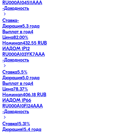
RU000A104511
AAA
-
Доходность
Ставка
-
Дюрация
5.3 года
Выплат в год
4
Цена
82.00%
Номинал
432.55 RUB
ИАДОМ 1P12
RU000A103YK7
AAA
-
Доходность
Ставка
5.5%
Дюрация
5.0 года
Выплат в год
4
Цена
78.37%
Номинал
406.18 RUB
ИАДОМ 1P66
RU000A10FJ24
AAA
-
Доходность
Ставка
15.31%
Дюрация
15.4 года