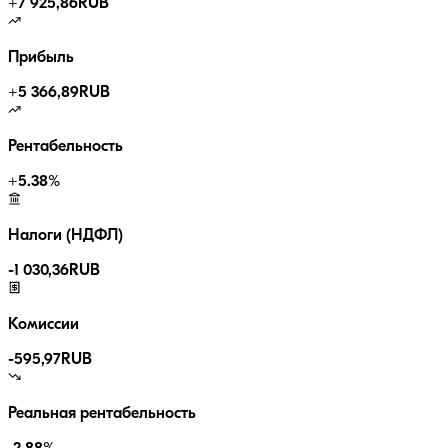
+
7 925,86
RUB
Прибыль
+
5 366,89
RUB
Рентабельность
+
5.38
%
Налоги (НДФЛ)
-
1 030,36
RUB
Комиссии
-
595,97
RUB
Реальная рентабельность