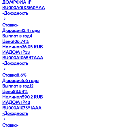
ДОМРФИА 1P
RU000A0JX3M0
AAA
-
Доходность
Ставка
-
Дюрация
13.4 года
Выплат в год
4
Цена
106.74%
Номинал
36.05 RUB
ИАДОМ 1P33
RU000A1065R7
AAA
-
Доходность
Ставка
8.6%
Дюрация
6.6 года
Выплат в год
12
Цена
83.54%
Номинал
590.2 RUB
ИАДОМ 1P43
RU000A107SY1
AAA
-
Доходность
Ставка
-