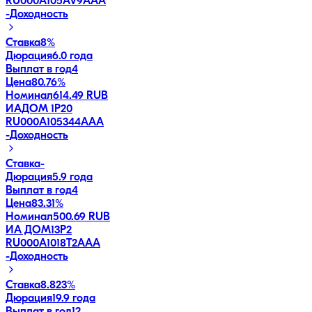
RU000A105AV9
AAA
-
Доходность
Ставка
8%
Дюрация
6.0 года
Выплат в год
4
Цена
80.76%
Номинал
614.49 RUB
ИАДОМ 1P20
RU000A105344
AAA
-
Доходность
Ставка
-
Дюрация
5.9 года
Выплат в год
4
Цена
83.31%
Номинал
500.69 RUB
ИА ДОМ13P2
RU000A1018T2
AAA
-
Доходность
Ставка
8.823%
Дюрация
19.9 года