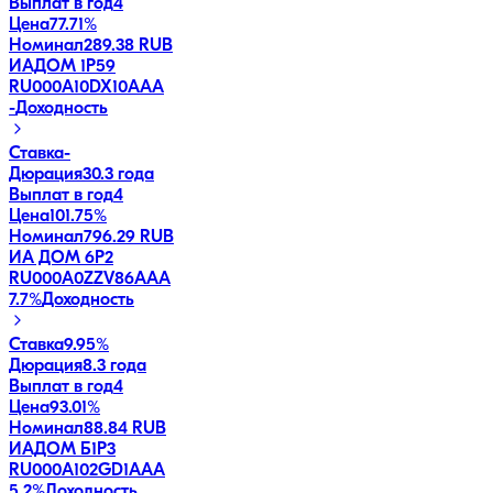
Выплат в год
4
Цена
77.71%
Номинал
289.38 RUB
ИАДОМ 1P59
RU000A10DX10
AAA
-
Доходность
Ставка
-
Дюрация
30.3 года
Выплат в год
4
Цена
101.75%
Номинал
796.29 RUB
ИА ДОМ 6P2
RU000A0ZZV86
AAA
7.7
%
Доходность
Ставка
9.95%
Дюрация
8.3 года
Выплат в год
4
Цена
93.01%
Номинал
88.84 RUB
ИАДОМ Б1P3
RU000A102GD1
AAA
5.2
%
Доходность