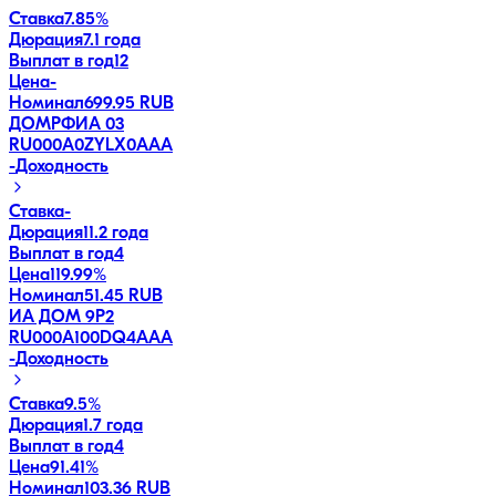
Ставка
7.85%
Дюрация
7.1 года
Выплат в год
12
Цена
-
Номинал
699.95 RUB
ДОМРФИА 03
RU000A0ZYLX0
AAA
-
Доходность
Ставка
-
Дюрация
11.2 года
Выплат в год
4
Цена
119.99%
Номинал
51.45 RUB
ИА ДОМ 9P2
RU000A100DQ4
AAA
-
Доходность
Ставка
9.5%
Дюрация
1.7 года
Выплат в год
4
Цена
91.41%
Номинал
103.36 RUB