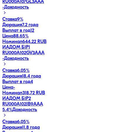
RU000A107GL3
AAA
-
Доходность
Ставка
9%
Дюрация
7.2 года
Выплат в год
12
Цена
88.65%
Номинал
644.22 RUB
ИАДОМ Б1P1
RU000A102GV3
AAA
-
Доходность
Ставка
6.05%
Дюрация
18.4 года
Выплат в год
4
Цена
-
Номинал
318.72 RUB
ИАДОМ Б1P2
RU000A102JB9
AAA
5.4
%
Доходность
Ставка
6.05%
Дюрация
11.8 года