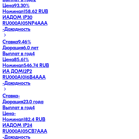
Выплат в год
12
Цена
93.30%
Номинал
158.62 RUB
ИАДОМ 1P30
RU000A105NP4
AAA
-
Доходность
Ставка
9.46%
Дюрация
6.0 лет
Выплат в год
4
Цена
85.61%
Номинал
546.74 RUB
ИА ДОМ12P2
RU000A1016B4
AAA
-
Доходность
Ставка
-
Дюрация
23.0 года
Выплат в год
4
Цена
-
Номинал
182.4 RUB
ИАДОМ 1P24
RU000A105CB7
AAA
-
Доходность