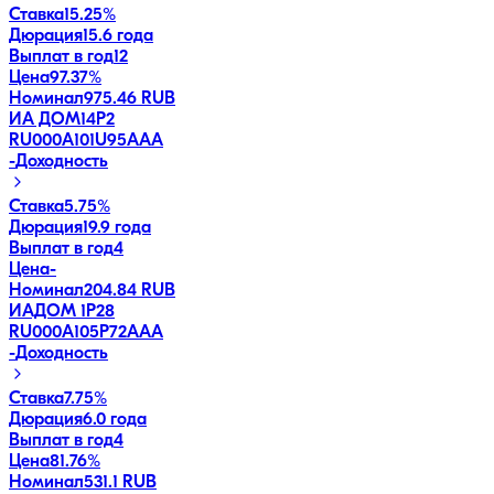
Ставка
15.25%
Дюрация
15.6 года
Выплат в год
12
Цена
97.37%
Номинал
975.46 RUB
ИА ДОМ14P2
RU000A101U95
AAA
-
Доходность
Ставка
5.75%
Дюрация
19.9 года
Выплат в год
4
Цена
-
Номинал
204.84 RUB
ИАДОМ 1P28
RU000A105P72
AAA
-
Доходность
Ставка
7.75%
Дюрация
6.0 года
Выплат в год
4
Цена
81.76%
Номинал
531.1 RUB