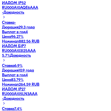
ИАДОМ 1P52
RU000A10AQE6
AAA
-
Доходность
Ставка
-
Дюрация
29.3 года
Выплат в год
4
Цена
96.27%
Номинал
882.56 RUB
ИАДОМ Б1P7
RU000A103125
AAA
5.7
%
Доходность
Ставка
6.9%
Дюрация
10.9 года
Выплат в год
4
Цена
83.79%
Номинал
264.59 RUB
ИАДОМ 1P27
RU000A105LN3
AAA
-
Доходность
Ставка
7.4%