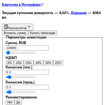
Карточка в Интерфакс
Текущая купонная доходность —
8,02
%.
Дюрация
—
8384
дн.
Калькулятор
Вложить сумму
Купить облигации
Параметры инвестиции
Сумма, RUB
НДФЛ
0
%
13
%
15
%
18
%
20
%
22
%
Комиссия (пок.)
Комиссия (прод.)
Реинвестирование
Нет
Да