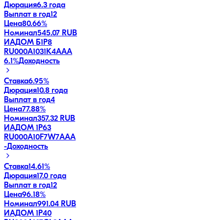
Дюрация
6.3 года
Выплат в год
12
Цена
80.66%
Номинал
545.07 RUB
ИАДОМ Б1P8
RU000A1031K4
AAA
6.1
%
Доходность
Ставка
6.95%
Дюрация
10.8 года
Выплат в год
4
Цена
77.88%
Номинал
357.32 RUB
ИАДОМ 1P63
RU000A10F7W7
AAA
-
Доходность
Ставка
14.61%
Дюрация
17.0 года
Выплат в год
12
Цена
96.18%
Номинал
991.04 RUB
ИАДОМ 1P40