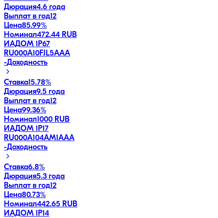
Дюрация
4.6 года
Выплат в год
12
Цена
85.99%
Номинал
472.44 RUB
ИАДОМ 1P67
RU000A10FJL5
AAA
-
Доходность
Ставка
15.78%
Дюрация
9.5 года
Выплат в год
12
Цена
99.36%
Номинал
1000 RUB
ИАДОМ 1P17
RU000A104AM1
AAA
-
Доходность
Ставка
6.8%
Дюрация
5.3 года
Выплат в год
12
Цена
80.73%
Номинал
442.65 RUB
ИАДОМ 1P14