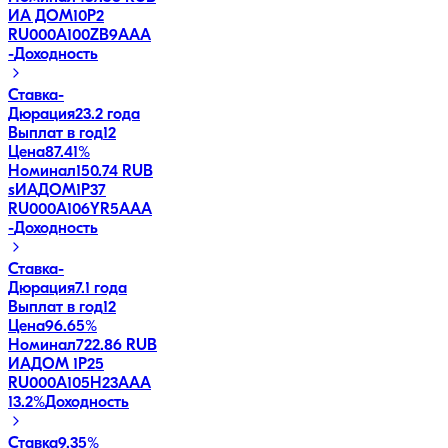
ИА ДОМ10P2
RU000A100ZB9
AAA
-
Доходность
Ставка
-
Дюрация
23.2 года
Выплат в год
12
Цена
87.41%
Номинал
150.74 RUB
sИАДОМ1P37
RU000A106YR5
AAA
-
Доходность
Ставка
-
Дюрация
7.1 года
Выплат в год
12
Цена
96.65%
Номинал
722.86 RUB
ИАДОМ 1P25
RU000A105H23
AAA
13.2
%
Доходность
Ставка
9.35%