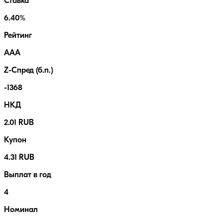
Ставка
6.40%
Рейтинг
AAA
Z-Спред (б.п.)
-1368
НКД
2.01 RUB
Купон
4.31 RUB
Выплат в год
4
Номинал