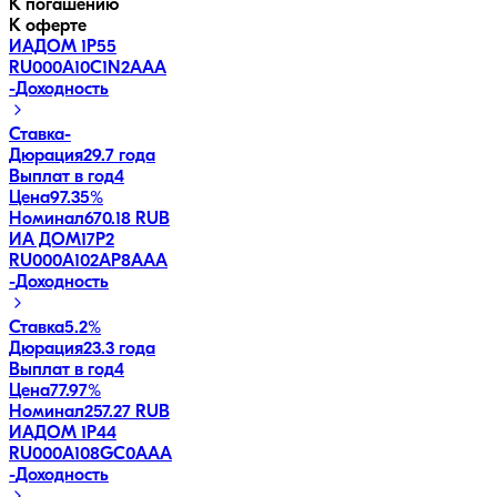
К погашению
К оферте
ИАДОМ 1P55
RU000A10C1N2
AAA
-
Доходность
Ставка
-
Дюрация
29.7 года
Выплат в год
4
Цена
97.35%
Номинал
670.18 RUB
ИА ДОМ17P2
RU000A102AP8
AAA
-
Доходность
Ставка
5.2%
Дюрация
23.3 года
Выплат в год
4
Цена
77.97%
Номинал
257.27 RUB
ИАДОМ 1P44
RU000A108GC0
AAA
-
Доходность