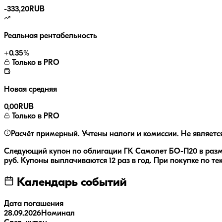
-333,20
RUB
Реальная рентабельность
+
0.35
%
Только в PRO
Новая средняя
0,00
RUB
Только в PRO
Расчёт примерный. Учтены налоги и комиссии. Не являетс
Следующий купон по облигации
ГК Самолет БО-П20
в раз
руб.
Купоны выплачиваются
12 раз
в год.
При покупке по те
Календарь событий
Дата погашения
28.09.2026
Номинал