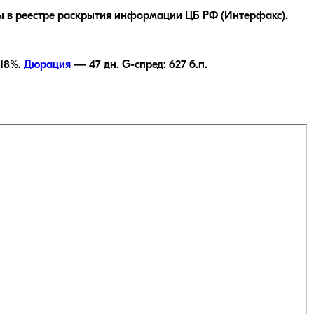
 в реестре раскрытия информации ЦБ РФ (Интерфакс).
,18
%.
Дюрация
—
47
дн.
G-спред:
627
б.п.