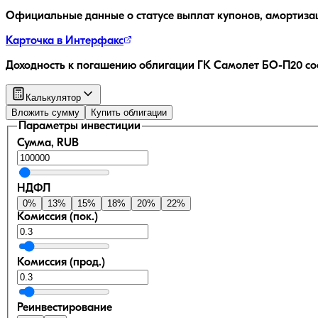
Официальные данные о статусе выплат купонов, амортиза
Карточка в Интерфакс
Доходность к погашению облигации
ГК Самолет БО-П20
со
Калькулятор
Вложить сумму
Купить облигации
Параметры инвестиции
Сумма, RUB
НДФЛ
0
%
13
%
15
%
18
%
20
%
22
%
Комиссия (пок.)
Комиссия (прод.)
Реинвестирование