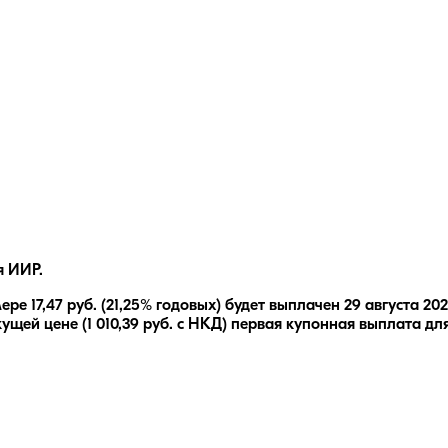
я ИИР.
мере
17,47
руб.
(21,25% годовых)
будет выплачен
29 августа 20
кущей цене (
1 010,39
руб. с НКД) первая купонная выплата для