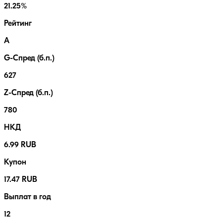
21.25%
Рейтинг
A
G-Спред (б.п.)
627
Z-Спред (б.п.)
780
НКД
6.99 RUB
Купон
17.47 RUB
Выплат в год
12