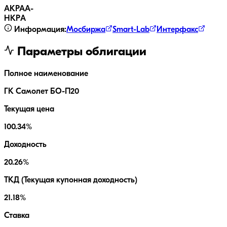
АКРА
A-
НКР
A
Информация:
Мосбиржа
Smart-Lab
Интерфакс
Параметры облигации
Полное наименование
ГК Самолет БО-П20
Текущая цена
100.34%
Доходность
20.26%
ТКД (Текущая купонная доходность)
21.18%
Ставка