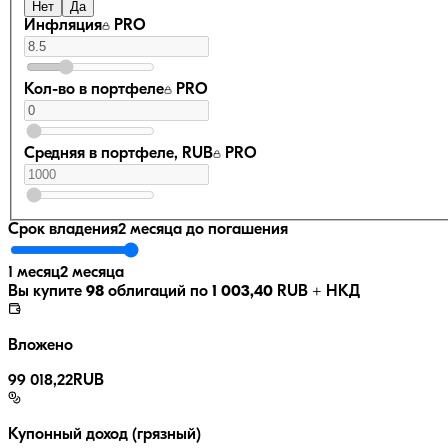
Нет
Да
Инфляция
PRO
Кол-во в портфеле
PRO
Средняя в портфеле, RUB
PRO
Срок владения
2 месяца
до погашения
1 месяц
2 месяца
Вы купите
98
облигаций по
1 003,40
RUB
+ НКД
Вложено
99 018,22
RUB
Купонный доход (грязный)