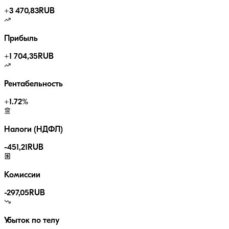
+
3 470,83
RUB
Прибыль
+
1 704,35
RUB
Рентабельность
+
1.72
%
Налоги (НДФЛ)
-
451,21
RUB
Комиссии
-
297,05
RUB
Убыток по телу