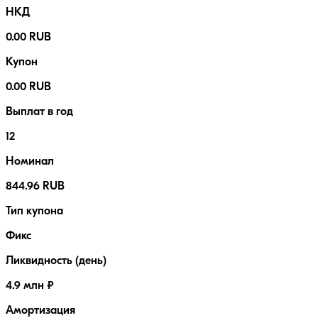
НКД
0.00 RUB
Купон
0.00 RUB
Выплат в год
12
Номинал
844.96 RUB
Тип купона
Фикс
Ликвидность (день)
4.9 млн ₽
Амортизация