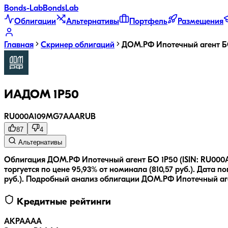
Bonds
-Lab
Bonds
Lab
Облигации
Альтернативы
Портфель
Размещения
Главная
Скринер облигаций
ДОМ.РФ Ипотечный агент Б
ИАДОМ 1P50
RU000A109MG7
AAA
RUB
87
4
Альтернативы
Облигация ДОМ.РФ Ипотечный агент БО 1P50 (ISIN: RU000
торгуется по цене 95,93% от номинала (810,57 руб.).
Дата по
руб.
).
Подробный анализ облигации
ДОМ.РФ Ипотечный аг
Кредитные рейтинги
АКРА
AAA