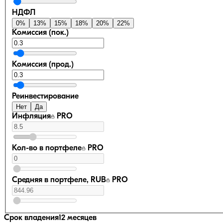
НДФЛ
0
%
13
%
15
%
18
%
20
%
22
%
Комиссия (пок.)
Комиссия (прод.)
Реинвестирование
Нет
Да
Инфляция
PRO
Кол-во в портфеле
PRO
Средняя в портфеле, RUB
PRO
Срок владения
12 месяцев