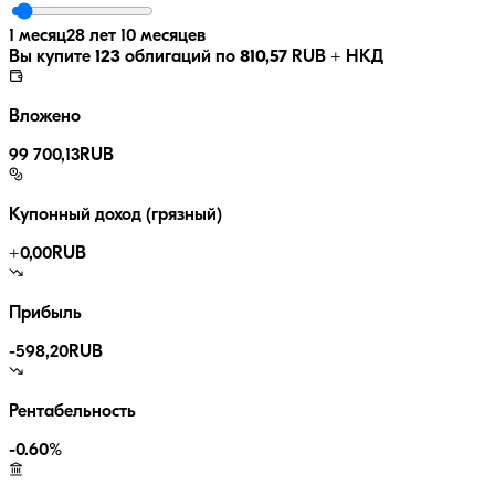
1 месяц
28 лет 10 месяцев
Вы купите
123
облигаций по
810,57
RUB
+ НКД
Вложено
99 700,13
RUB
Купонный доход (грязный)
+
0,00
RUB
Прибыль
-598,20
RUB
Рентабельность
-0.60
%