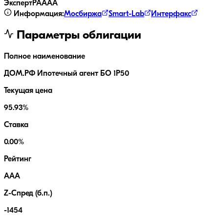
ЭкспертРА
AAA
Информация:
Мосбиржа
Smart-Lab
Интерфакс
Параметры облигации
Полное наименование
ДОМ.РФ Ипотечный агент БО 1P50
Текущая цена
95.93%
Ставка
0.00%
Рейтинг
AAA
Z-Спред (б.п.)
-1454