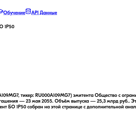
Обучение
API Данные
О 1P50
A109MG7, тикер: RU000A109MG7) эмитента Общество с огран
гашения — 23 мая 2055.
Объём выпуска — 25,3 млрд руб..
Э
ент БО 1P50
собран на этой странице с дополнительной анал