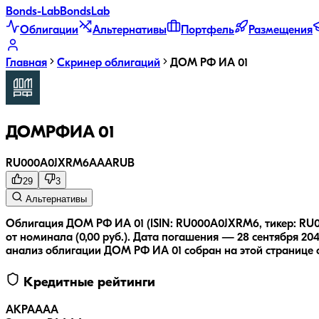
Bonds
-Lab
Bonds
Lab
Облигации
Альтернативы
Портфель
Размещения
Главная
Скринер облигаций
ДОМ РФ ИА 01
ДОМРФИА 01
RU000A0JXRM6
AAA
RUB
29
3
Альтернативы
Облигация ДОМ РФ ИА 01 (ISIN: RU000A0JXRM6, тикер: RU0
от номинала (0,00 руб.).
Дата погашения — 28 сентября 204
анализ облигации
ДОМ РФ ИА 01
собран на этой странице 
Кредитные рейтинги
АКРА
AAA