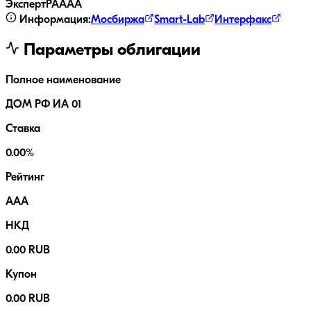
ЭкспертРА
AAA
Информация:
Мосбиржа
Smart-Lab
Интерфакс
Параметры облигации
Полное наименование
ДОМ РФ ИА 01
Ставка
0.00%
Рейтинг
AAA
НКД
0.00 RUB
Купон
0.00 RUB