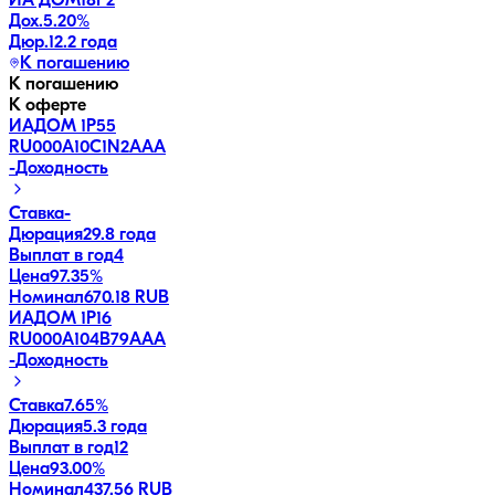
ИА ДОМ18P2
Дох.
5.20
%
Дюр.
12.2 года
К погашению
К погашению
К оферте
ИАДОМ 1P55
RU000A10C1N2
AAA
-
Доходность
Ставка
-
Дюрация
29.8 года
Выплат в год
4
Цена
97.35%
Номинал
670.18 RUB
ИАДОМ 1P16
RU000A104B79
AAA
-
Доходность
Ставка
7.65%
Дюрация
5.3 года
Выплат в год
12
Цена
93.00%
Номинал
437.56 RUB