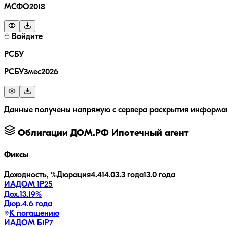
МСФО2018
Войдите
РСБУ
РСБУ3мес2026
Данные получены напрямую с сервера раскрытия информац
Облигации
ДОМ.РФ Ипотечный агент
Фиксы
Доходность, %
Дюрация
4.4
14.0
3.3 года
13.0 года
ИАДОМ 1P25
Дох.
13.19
%
Дюр.
4.6 года
К погашению
ИАДОМ Б1P7