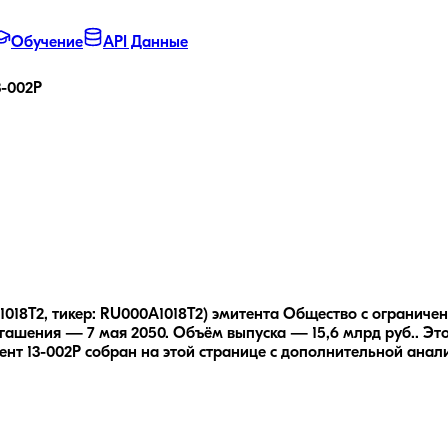
Обучение
API Данные
3-002P
018T2, тикер: RU000A1018T2) эмитента Общество с огранич
гашения — 7 мая 2050.
Объём выпуска — 15,6 млрд руб..
Это
нт 13-002P
собран на этой странице с дополнительной анали