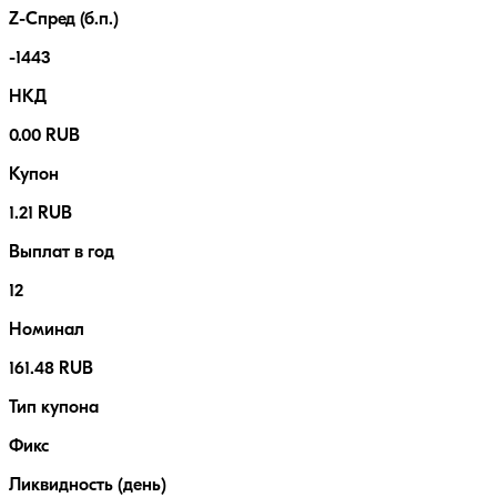
Z-Спред (б.п.)
-1443
НКД
0.00 RUB
Купон
1.21 RUB
Выплат в год
12
Номинал
161.48 RUB
Тип купона
Фикс
Ликвидность (день)