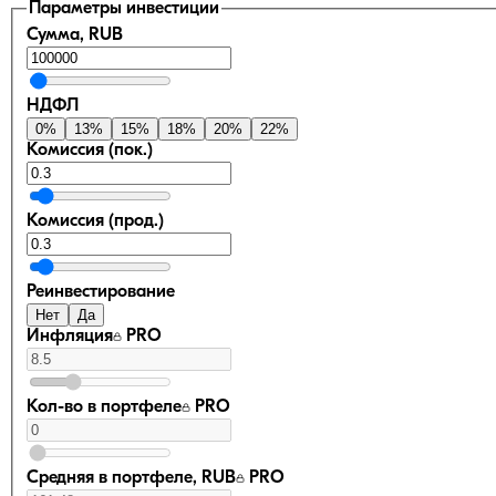
Параметры инвестиции
Сумма, RUB
НДФЛ
0
%
13
%
15
%
18
%
20
%
22
%
Комиссия (пок.)
Комиссия (прод.)
Реинвестирование
Нет
Да
Инфляция
PRO
Кол-во в портфеле
PRO
Средняя в портфеле, RUB
PRO