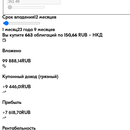
Срок владения
12 месяцев
1 месяц
23 года 9 месяцев
Вы купите
663
облигаций по
150,66
RUB
+ НКД
Вложено
99 888,14
RUB
Купонный доход (грязный)
+
9 446,01
RUB
Прибыль
+
7 618,70
RUB
Рентабельность