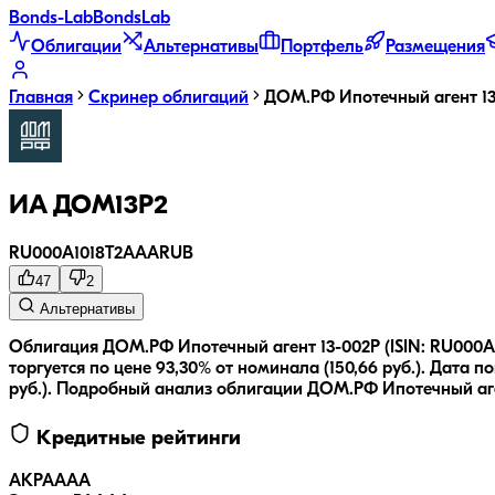
Bonds
-Lab
Bonds
Lab
Облигации
Альтернативы
Портфель
Размещения
Главная
Скринер облигаций
ДОМ.РФ Ипотечный агент 1
ИА ДОМ13P2
RU000A1018T2
AAA
RUB
47
2
Альтернативы
Облигация ДОМ.РФ Ипотечный агент 13-002P (ISIN: RU000A1
торгуется по цене 93,30% от номинала (150,66 руб.).
Дата по
руб.
).
Подробный анализ облигации
ДОМ.РФ Ипотечный аге
Кредитные рейтинги
АКРА
AAA