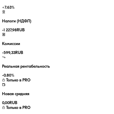
+
7.63
%
Налоги (НДФЛ)
-
1 227,98
RUB
Комиссии
-
599,33
RUB
Реальная рентабельность
-0.80
%
Только в PRO
Новая средняя
0,00
RUB
Только в PRO