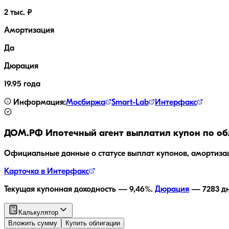
2 тыс. ₽
Амортизация
Да
Дюрация
19.95 года
Информация:
Мосбиржа
Smart-Lab
Интерфакс
ДОМ.РФ Ипотечный агент
выплатил купон по об
Официальные данные о статусе выплат купонов, амортиза
Карточка в Интерфакс
Текущая купонная доходность —
9,46
%.
Дюрация
—
7283
дн
Калькулятор
Вложить сумму
Купить облигации