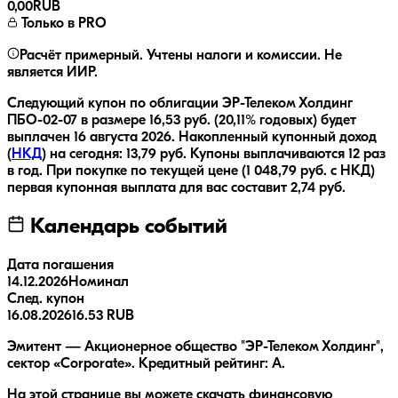
0,00
RUB
Только в PRO
Расчёт примерный. Учтены налоги и комиссии. Не
является ИИР.
Следующий купон по облигации
ЭР-Телеком Холдинг
ПБО-02-07
в размере
16,53
руб.
(20,11% годовых)
будет
выплачен
16 августа 2026
.
Накопленный купонный доход
(
НКД
) на сегодня:
13,79
руб.
Купоны выплачиваются
12 раз
в год.
При покупке по текущей цене (
1 048,79
руб. с НКД)
первая купонная выплата для вас составит
2,74
руб.
Календарь событий
Дата погашения
14.12.2026
Номинал
След. купон
16.08.2026
16.53 RUB
Эмитент — Акционерное общество "ЭР-Телеком Холдинг",
сектор «Corporate». Кредитный рейтинг: A.
На этой странице вы можете скачать финансовую