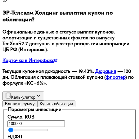
ЭР-Телеком Холдинг
выплатил купон по
облигации?
Официальные данные о статусе выплат купонов,
амортизации и существенных фактах по выпуску
ТелХолБ2-7
доступны в реестре раскрытия информации
ЦБ РФ (Интерфакс).
Карточка в Интерфакс
Текущая купонная доходность —
19,43
%.
Дюрация
—
120
дн.
Облигация с плавающей ставкой купона (
флоатер
)
по
формуле «КС+6%»
.
Калькулятор
Вложить сумму
Купить облигации
Параметры инвестиции
Сумма, RUB
НДФЛ