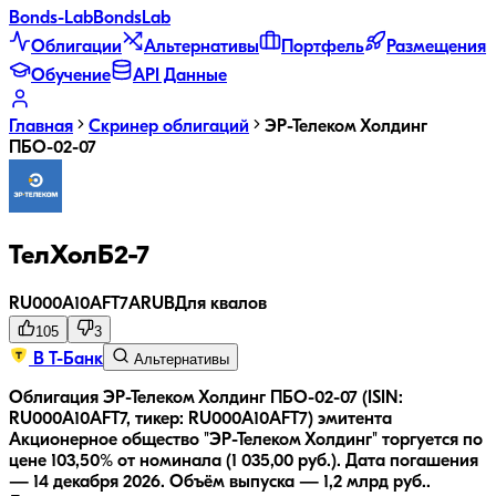
Bonds
-Lab
Bonds
Lab
Облигации
Альтернативы
Портфель
Размещения
Обучение
API Данные
Главная
Скринер облигаций
ЭР-Телеком Холдинг
ПБО-02-07
ТелХолБ2-7
RU000A10AFT7
A
RUB
Для квалов
105
3
В Т-Банк
Альтернативы
Облигация ЭР-Телеком Холдинг ПБО-02-07 (ISIN:
RU000A10AFT7, тикер: RU000A10AFT7) эмитента
Акционерное общество "ЭР-Телеком Холдинг" торгуется по
цене 103,50% от номинала (1 035,00 руб.).
Дата погашения
— 14 декабря 2026.
Объём выпуска — 1,2 млрд руб..