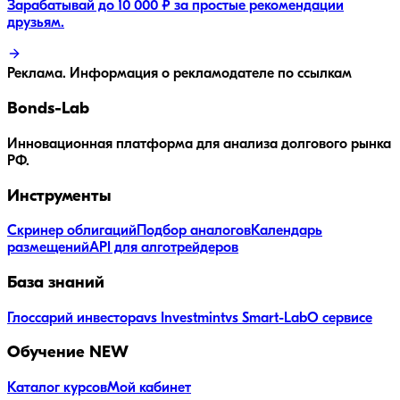
Зарабатывай до 10 000 ₽ за простые рекомендации
друзьям.
Реклама. Информация о рекламодателе по ссылкам
Bonds
-Lab
Инновационная платформа для анализа долгового рынка
РФ.
Инструменты
Скринер облигаций
Подбор аналогов
Календарь
размещений
API для алготрейдеров
База знаний
Глоссарий инвестора
vs Investmint
vs Smart-Lab
О сервисе
Обучение
NEW
Каталог курсов
Мой кабинет