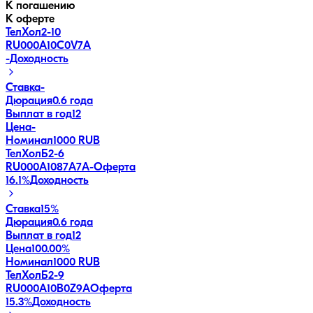
К погашению
К оферте
ТелХол2-10
RU000A10C0V7
A
-
Доходность
Ставка
-
Дюрация
0.6 года
Выплат в год
12
Цена
-
Номинал
1000 RUB
ТелХолБ2-6
RU000A1087A7
A-
Оферта
16.1
%
Доходность
Ставка
15%
Дюрация
0.6 года
Выплат в год
12
Цена
100.00%
Номинал
1000 RUB
ТелХолБ2-9
RU000A10B0Z9
A
Оферта
15.3
%
Доходность