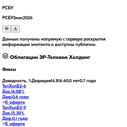
РСБУ
РСБУ3мес2026
Данные получены напрямую с сервера раскрытия
информации эмитента и доступны публично.
Облигации
ЭР-Телеком Холдинг
Фиксы
Доходность, %
Дюрация
14.8
16.6
0.0 лет
0.7 года
ТелХолБ2-6
Дох.
16.08
%
Дюр.
0.6 года
К оферте
ТелХолБ2-9
Дох.
15.30
%
Дюр.
0.1 года
К оферте