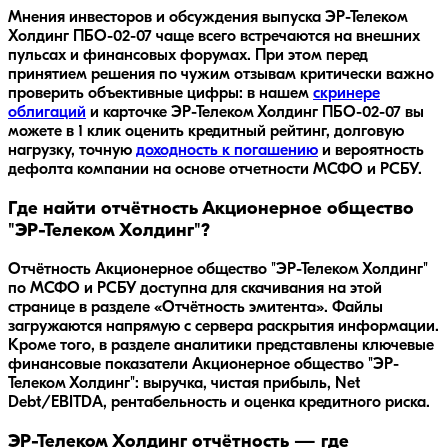
Мнения инвесторов и обсуждения выпуска
ЭР-Телеком
Холдинг ПБО-02-07
чаще всего встречаются на внешних
пульсах и финансовых форумах. При этом перед
принятием решения по чужим отзывам критически важно
проверить объективные цифры: в нашем
скринере
облигаций
и карточке
ЭР-Телеком Холдинг ПБО-02-07
вы
можете в 1 клик оценить кредитный рейтинг, долговую
нагрузку, точную
доходность к погашению
и вероятность
дефолта компании на основе отчетности МСФО и РСБУ.
Где найти отчётность Акционерное общество
"ЭР-Телеком Холдинг"?
Отчётность Акционерное общество "ЭР-Телеком Холдинг"
по МСФО и РСБУ доступна для скачивания на этой
странице в разделе «Отчётность эмитента». Файлы
загружаются напрямую с сервера раскрытия информации.
Кроме того, в разделе аналитики представлены ключевые
финансовые показатели Акционерное общество "ЭР-
Телеком Холдинг": выручка, чистая прибыль, Net
Debt/EBITDA, рентабельность и оценка кредитного риска.
ЭР-Телеком Холдинг отчётность — где