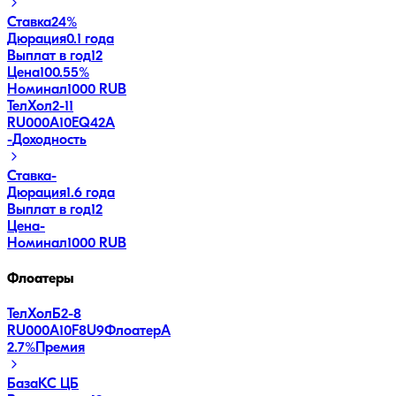
Ставка
24%
Дюрация
0.1 года
Выплат в год
12
Цена
100.55%
Номинал
1000 RUB
ТелХол2-11
RU000A10EQ42
A
-
Доходность
Ставка
-
Дюрация
1.6 года
Выплат в год
12
Цена
-
Номинал
1000 RUB
Флоатеры
ТелХолБ2-8
RU000A10F8U9
Флоатер
A
2.7
%
Премия
База
КС ЦБ