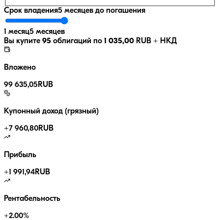
Срок владения
5 месяцев
до погашения
1 месяц
5 месяцев
Вы купите
95
облигаций по
1 035,00
RUB
+ НКД
Вложено
99 635,05
RUB
Купонный доход (грязный)
+
7 960,80
RUB
Прибыль
+
1 991,94
RUB
Рентабельность
+
2.00
%