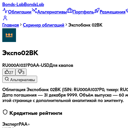
Bonds
-Lab
Bonds
Lab
Облигации
Альтернативы
Портфель
Размещения
Главная
Скринер облигаций
Экспобанк 02ВК
Экспо02ВК
RU000A1037P0
AA-
USD
Для квалов
27
3
Альтернативы
Облигация Экспобанк 02ВК (ISIN: RU000A1037P0, тикер: RU0
Дата погашения — 31 декабря 9999.
Объём выпуска — 60 м
этой странице с дополнительной аналитикой по эмитенту.
Кредитные рейтинги
ЭкспертРА
A+