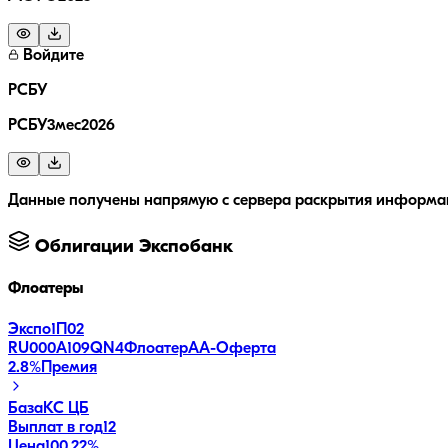
Войдите
РСБУ
РСБУ3мес2026
Данные получены напрямую с сервера раскрытия информац
Облигации
Экспобанк
Флоатеры
Экспо1П02
RU000A109QN4
Флоатер
AA-
Оферта
2.8
%
Премия
База
КС ЦБ
Выплат в год
12
Цена
100.22%