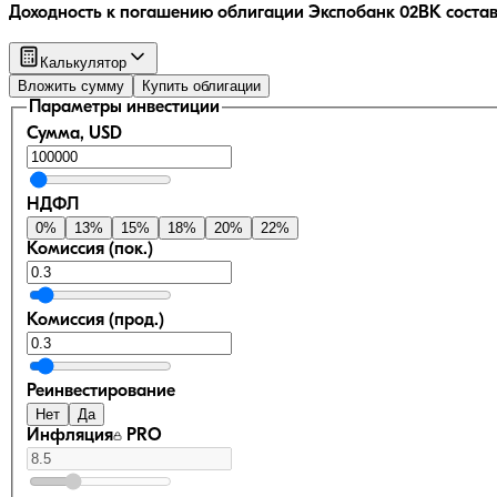
Доходность к погашению облигации
Экспобанк 02ВК
соста
Калькулятор
Вложить сумму
Купить облигации
Параметры инвестиции
Сумма, USD
НДФЛ
0
%
13
%
15
%
18
%
20
%
22
%
Комиссия (пок.)
Комиссия (прод.)
Реинвестирование
Нет
Да
Инфляция
PRO