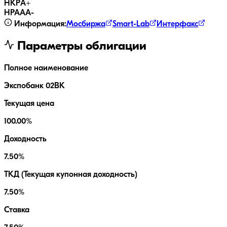
НКР
A+
НРА
AA-
Информация:
Мосбиржа
Smart-Lab
Интерфакс
Параметры облигации
Полное наименование
Экспобанк 02ВК
Текущая цена
100.00%
Доходность
7.50%
ТКД (Текущая купонная доходность)
7.50%
Ставка