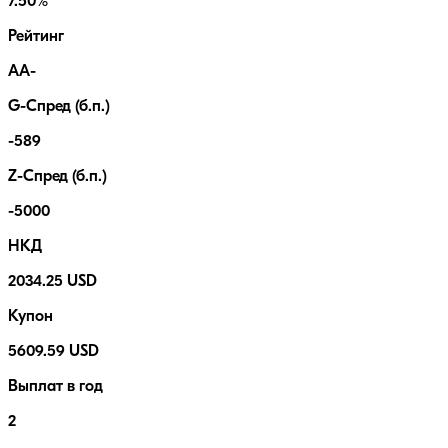
7.50%
Рейтинг
AA-
G-Спред (б.п.)
-589
Z-Спред (б.п.)
-5000
НКД
2034.25 USD
Купон
5609.59 USD
Выплат в год
2