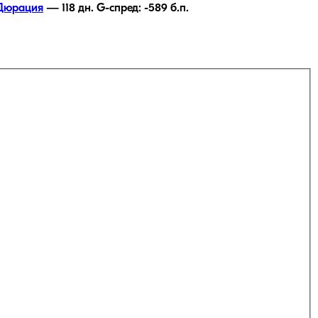
Дюрация
—
118
дн.
G-спред:
-589
б.п.