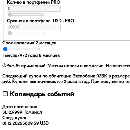
Кол-во в портфеле
PRO
Средняя в портфеле, USD
PRO
Срок владения
12 месяцев
1 месяц
7972 года 8 месяцев
Расчёт примерный. Учтены налоги и комиссии. Не являетс
Следующий купон по облигации
Экспобанк 02ВК
в размер
руб.
Купоны выплачиваются
2 раза
в год.
При покупке по те
Календарь событий
Дата погашения
31.12.9999
Номинал
След. купон
01.12.2026
5609.59 USD