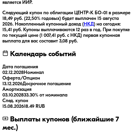
является ИИР.
Следующий купон по облигации
ЦЕНТР-К БО-01
в размере
18,49
руб.
(22,50% годовых)
будет выплачен
15 августа
2026
.
Накопленный купонный доход (
НКД
) на сегодня:
15,41
руб.
Купоны выплачиваются
12 раз
в год.
При покупке
по текущей цене (
1 007,41
руб. с НКД) первая купонная
выплата для вас составит
3,08
руб.
Календарь событий
Дата погашения
02.12.2028
Номинал
Оферта/Опцион
13.12.2026
Досрочное погашение
Амортизация
03.10.2028
33.30% от номинала
След. купон
15.08.2026
18.49 RUB
Выплаты купонов (ближайшие 7
мес.)