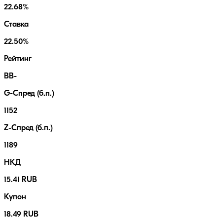
22.68%
Ставка
22.50%
Рейтинг
BB-
G-Спред (б.п.)
1152
Z-Спред (б.п.)
1189
НКД
15.41 RUB
Купон
18.49 RUB