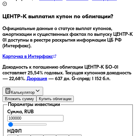
ЦЕНТР-К
выплатил купон по облигации?
Официальные данные о статусе выплат купонов,
амортизации и существенных фактах по выпуску
ЦЕНТР-К
01
доступны в реестре раскрытия информации ЦБ РФ
(Интерфакс).
Карточка в Интерфакс
Доходность к погашению облигации
ЦЕНТР-К БО-01
составляет
25,54
% годовых.
Текущая купонная доходность
—
22,68
%.
Дюрация
—
637
дн.
G-спред:
1 152
б.п.
Калькулятор
Вложить сумму
Купить облигации
Параметры инвестиции
Сумма, RUB
НДФЛ