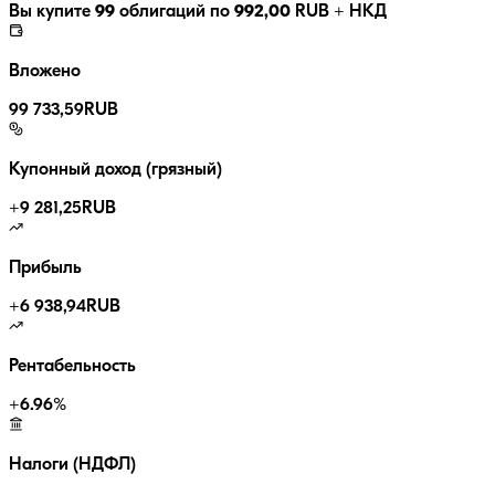
Вы купите
99
облигаций по
992,00
RUB
+ НКД
Вложено
99 733,59
RUB
Купонный доход (грязный)
+
9 281,25
RUB
Прибыль
+
6 938,94
RUB
Рентабельность
+
6.96
%
Налоги (НДФЛ)