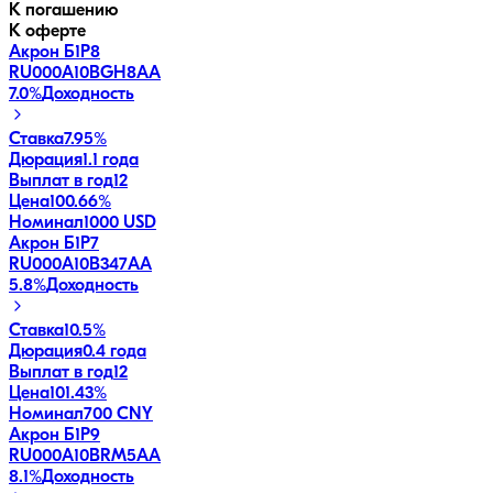
К погашению
К оферте
Акрон Б1P8
RU000A10BGH8
AA
7.0
%
Доходность
Ставка
7.95%
Дюрация
1.1 года
Выплат в год
12
Цена
100.66%
Номинал
1000 USD
Акрон Б1P7
RU000A10B347
AA
5.8
%
Доходность
Ставка
10.5%
Дюрация
0.4 года
Выплат в год
12
Цена
101.43%
Номинал
700 CNY
Акрон Б1P9
RU000A10BRM5
AA
8.1
%
Доходность