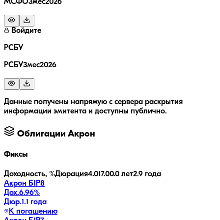
МСФО3мес2026
Войдите
РСБУ
РСБУ3мес2026
Данные получены напрямую с сервера раскрытия
информации эмитента и доступны публично.
Облигации
Акрон
Фиксы
Доходность, %
Дюрация
4.0
17.0
0.0 лет
2.9 года
Акрон Б1P8
Дох.
6.96
%
Дюр.
1.1 года
К погашению