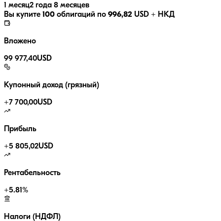
1 месяц
2 года 8 месяцев
Вы купите
100
облигаций по
996,82
USD
+ НКД
Вложено
99 977,40
USD
Купонный доход (грязный)
+
7 700,00
USD
Прибыль
+
5 805,02
USD
Рентабельность
+
5.81
%
Налоги (НДФЛ)