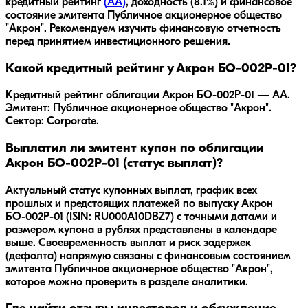
кредитный рейтинг
(
AA
)
, доходность
(8.1%)
и финансовое
состояние эмитента
Публичное акционерное общество
"Акрон"
. Рекомендуем изучить финансовую отчетность
перед принятием инвестиционного решения.
Какой кредитный рейтинг у Акрон БО-002P-01?
Кредитный рейтинг облигации Акрон БО-002P-01 — AA.
Эмитент: Публичное акционерное общество "Акрон".
Сектор: Corporate.
Выплатил ли эмитент купон по облигации
Акрон БО-002P-01 (статус выплат)?
Актуальный статус купонных выплат, график всех
прошлых и предстоящих платежей по выпуску Акрон
БО-002P-01 (ISIN: RU000A10DBZ7) с точными датами и
размером купона в рублях представлены в календаре
выше. Своевременность выплат и риск задержек
(дефолта) напрямую связаны с финансовым состоянием
эмитента Публичное акционерное общество "Акрон",
которое можно проверить в разделе аналитики.