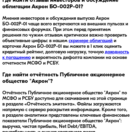
Где найти отзывы инвесторов и обсуждение
облигации Акрон БО-002P-01?
Мнения инвесторов и обсуждения выпуска
Акрон
БО-002P-01
чаще всего встречаются на внешних пульсах и
финансовых форумах. При этом перед принятием
решения по чужим отзывам критически важно проверить
объективные цифры: в нашем
скринере облигаций
и
карточке
Акрон БО-002P-01
вы можете в 1 клик оценить
кредитный рейтинг, долговую нагрузку, точную
доходность
к погашению
и вероятность дефолта компании на основе
отчетности МСФО и РСБУ.
Где найти отчётность Публичное акционерное
общество "Акрон"?
Отчётность Публичное акционерное общество "Акрон" по
МСФО и РСБУ доступна для скачивания на этой странице
в разделе «Отчётность эмитента». Файлы загружаются
напрямую с сервера раскрытия информации. Кроме того,
в разделе аналитики представлены ключевые финансовые
показатели Публичное акционерное общество "Акрон":
выручка, чистая прибыль, Net Debt/EBITDA,