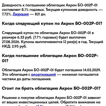
Доходность к погашению облигации
Акрон БО-002P-01
составляет
8.1
% годовых.
Текущая купонная доходность —
7.72%.
Дюрация
—
821
дн.
Когда следующий купон по Акрон БО-002P-01?
Следующий купон по облигации Акрон БО-002P-01 в
размере 6.33 руб. (7.7% годовых) будет выплачен
27.08.2026. Купоны выплачиваются 12 раз(а) в год. Текущий
НКД: 2.95 руб.
Когда погашение облигации Акрон БО-002P-
01?
Облигация
Акрон БО-002P-01
будет погашена
14.03.2029
.
Это облигация с
амортизацией
— номинал погашается
частями до даты погашения.
Стоит ли брать облигацию Акрон БО-002P-01?
Решение о покупке облигации
Акрон БО-002P-01
зависит
от ваших инвестиционных целей. Обратите внимание на