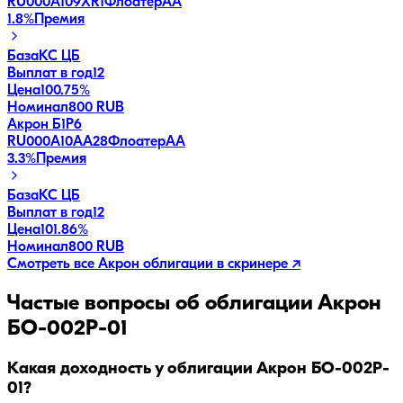
RU000A109XR1
Флоатер
AA
1.8
%
Премия
База
КС ЦБ
Выплат в год
12
Цена
100.75%
Номинал
800 RUB
Акрон Б1P6
RU000A10AA28
Флоатер
AA
3.3
%
Премия
База
КС ЦБ
Выплат в год
12
Цена
101.86%
Номинал
800 RUB
Смотреть все
Акрон
облигации в скринере ↗
Частые вопросы об облигации
Акрон
БО-002P-01
Какая доходность у облигации Акрон БО-002P-
01?