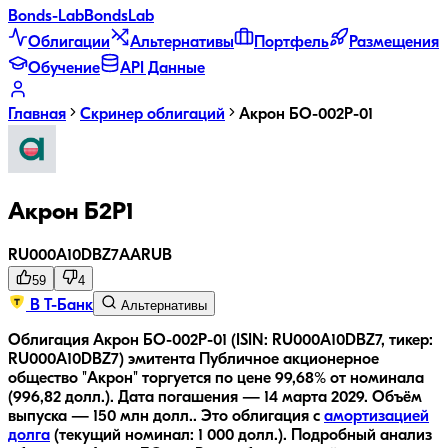
Bonds
-Lab
Bonds
Lab
Облигации
Альтернативы
Портфель
Размещения
Обучение
API Данные
Главная
Скринер облигаций
Акрон БО-002P-01
Акрон Б2P1
RU000A10DBZ7
AA
RUB
59
4
В Т-Банк
Альтернативы
Облигация Акрон БО-002P-01 (ISIN: RU000A10DBZ7, тикер:
RU000A10DBZ7) эмитента Публичное акционерное
общество "Акрон" торгуется по цене 99,68% от номинала
(996,82 долл.).
Дата погашения — 14 марта 2029.
Объём
выпуска — 150 млн долл..
Это облигация с
амортизацией
долга
(текущий номинал:
1 000
долл.
).
Подробный анализ