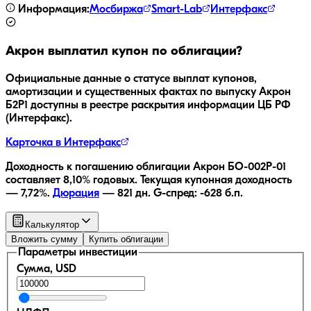
Информация:
Мосбиржа
Smart-Lab
Интерфакс
Акрон
выплатил купон по облигации?
Официальные данные о статусе выплат купонов,
амортизации и существенных фактах по выпуску
Акрон
Б2P1
доступны в реестре раскрытия информации ЦБ РФ
(Интерфакс).
Карточка в Интерфакс
Доходность к погашению облигации
Акрон БО-002P-01
составляет
8,10
% годовых.
Текущая купонная доходность
—
7,72
%.
Дюрация
—
821
дн.
G-спред:
-628
б.п.
Калькулятор
Вложить сумму
Купить облигации
Параметры инвестиции
Сумма, USD