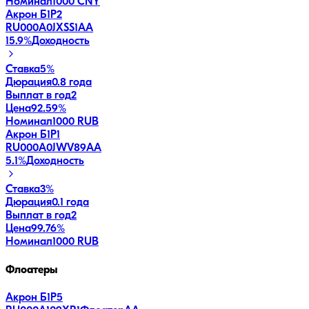
Номинал
1000 CNY
Акрон Б1P2
RU000A0JXSS1
AA
15.9
%
Доходность
Ставка
5%
Дюрация
0.8 года
Выплат в год
2
Цена
92.59%
Номинал
1000 RUB
Акрон Б1P1
RU000A0JWV89
AA
5.1
%
Доходность
Ставка
3%
Дюрация
0.1 года
Выплат в год
2
Цена
99.76%
Номинал
1000 RUB
Флоатеры
Акрон Б1P5