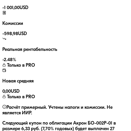
-
1 001,00
USD
Комиссии
-
598,98
USD
Реальная рентабельность
-2.48
%
Только в PRO
Новая средняя
0,00
USD
Только в PRO
Расчёт примерный. Учтены налоги и комиссии. Не
является ИИР.
Следующий купон по облигации
Акрон БО-002P-01
в
размере
6,33
руб.
(7,70% годовых)
будет выплачен
27