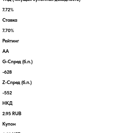
7.72%
Ставка
7.70%
Рейтинг
AA
G-Спред (б.п.)
-628
Z-Спред (б.п.)
-552
НКД
2.95 RUB
Купон