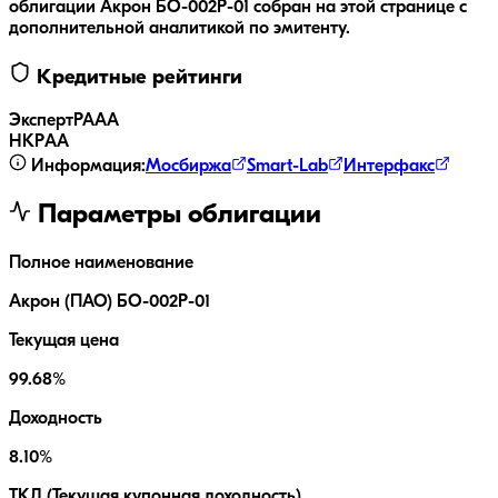
облигации
Акрон БО-002P-01
собран на этой странице с
дополнительной аналитикой по эмитенту.
Кредитные рейтинги
ЭкспертРА
AA
НКР
AA
Информация:
Мосбиржа
Smart-Lab
Интерфакс
Параметры облигации
Полное наименование
Акрон (ПАО) БО-002P-01
Текущая цена
99.68%
Доходность
8.10%
ТКД (Текущая купонная доходность)