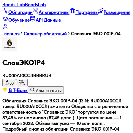
Bonds
-Lab
Bonds
Lab
Облигации
Альтернативы
Портфель
Размещения
Обучение
API Данные
Главная
Скринер облигаций
Славянск ЭКО 001Р-04
СлавЭКО1Р4
RU000A10CCJ1
BBB
RUB
68
5
В Т-Банк
Альтернативы
Облигация Славянск ЭКО 001Р-04 (ISIN: RU000A10CCJ1,
тикер: RU000A10CCJ1) эмитента Общество с ограниченной
ответственностью "Славянск ЭКО" торгуется по цене
87,45% от номинала (87,45 долл.).
Дата погашения — 1
сентября 2028.
Объём выпуска — 10 млн долл..
Подробный анализ облигации
Славянск ЭКО 001Р-04