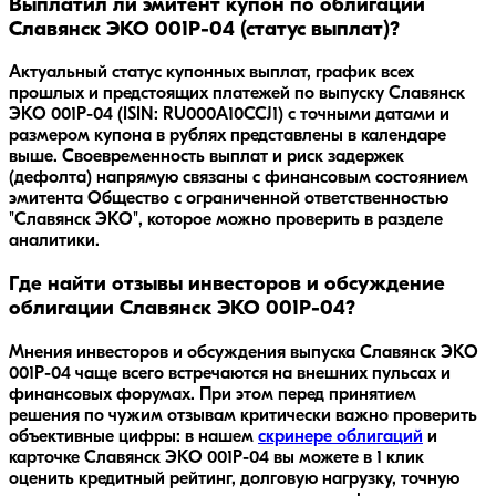
Выплатил ли эмитент купон по облигации
Славянск ЭКО 001Р-04 (статус выплат)?
Актуальный статус купонных выплат, график всех
прошлых и предстоящих платежей по выпуску Славянск
ЭКО 001Р-04 (ISIN: RU000A10CCJ1) с точными датами и
размером купона в рублях представлены в календаре
выше. Своевременность выплат и риск задержек
(дефолта) напрямую связаны с финансовым состоянием
эмитента Общество с ограниченной ответственностью
"Славянск ЭКО", которое можно проверить в разделе
аналитики.
Где найти отзывы инвесторов и обсуждение
облигации Славянск ЭКО 001Р-04?
Мнения инвесторов и обсуждения выпуска
Славянск ЭКО
001Р-04
чаще всего встречаются на внешних пульсах и
финансовых форумах. При этом перед принятием
решения по чужим отзывам критически важно проверить
объективные цифры: в нашем
скринере облигаций
и
карточке
Славянск ЭКО 001Р-04
вы можете в 1 клик
оценить кредитный рейтинг, долговую нагрузку, точную