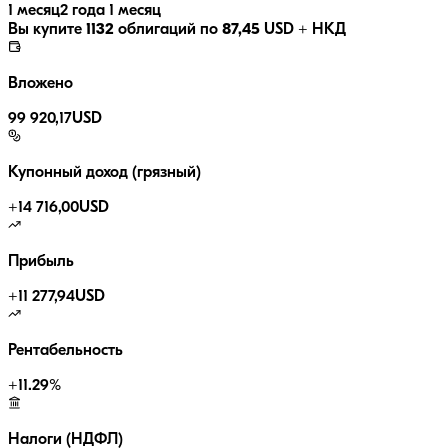
1 месяц
2 года 1 месяц
Вы купите
1132
облигаций по
87,45
USD
+ НКД
Вложено
99 920,17
USD
Купонный доход (грязный)
+
14 716,00
USD
Прибыль
+
11 277,94
USD
Рентабельность
+
11.29
%
Налоги (НДФЛ)