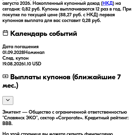
августа 2026
.
Накопленный купонный доход (
НКД
) на
сегодня:
0,82
руб.
Купоны выплачиваются
12 раз
в год.
При
покупке по текущей цене (
88,27
руб. с НКД) первая
купонная выплата для вас составит
0,28
руб.
Календарь событий
Дата погашения
01.09.2028
Номинал
След. купон
19.08.2026
1.10 USD
Выплаты купонов (ближайшие 7
мес.)
Эмитент — Общество с ограниченной ответственностью
"Славянск ЭКО", сектор «Corporate». Кредитный рейтинг:
BBB.
На этой странице вы можете скачать финансовую