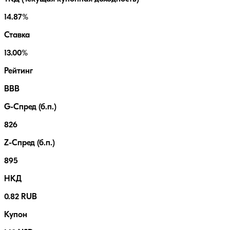
14.87%
Ставка
13.00%
Рейтинг
BBB
G-Спред (б.п.)
826
Z-Спред (б.п.)
895
НКД
0.82 RUB
Купон