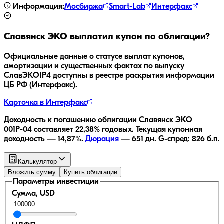
Информация:
Мосбиржа
Smart-Lab
Интерфакс
Славянск ЭКО
выплатил купон по облигации?
Официальные данные о статусе выплат купонов,
амортизации и существенных фактах по выпуску
СлавЭКО1Р4
доступны в реестре раскрытия информации
ЦБ РФ (Интерфакс).
Карточка в Интерфакс
Доходность к погашению облигации
Славянск ЭКО
001Р-04
составляет
22,38
% годовых.
Текущая купонная
доходность —
14,87
%.
Дюрация
—
651
дн.
G-спред:
826
б.п.
Калькулятор
Вложить сумму
Купить облигации
Параметры инвестиции
Сумма, USD