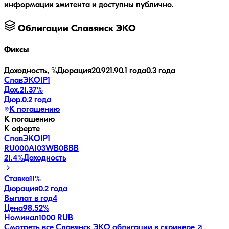
информации эмитента и доступны публично.
Облигации
Славянск ЭКО
Фиксы
Доходность, %
Дюрация
20.9
21.9
0.1 года
0.3 года
СлавЭКО1Р1
Дох.
21.37
%
Дюр.
0.2 года
К погашению
К погашению
К оферте
СлавЭКО1Р1
RU000A103WB0
BBB
21.4
%
Доходность
Ставка
11%
Дюрация
0.2 года
Выплат в год
4
Цена
98.52%
Номинал
1000 RUB
Смотреть все
Славянск ЭКО
облигации в скринере ↗