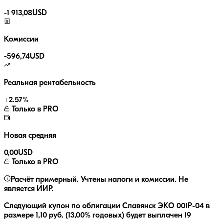
-
1 913,08
USD
Комиссии
-
596,74
USD
Реальная рентабельность
+
2.57
%
Только в PRO
Новая средняя
0,00
USD
Только в PRO
Расчёт примерный. Учтены налоги и комиссии. Не
является ИИР.
Следующий купон по облигации
Славянск ЭКО 001Р-04
в
размере
1,10
руб.
(13,00% годовых)
будет выплачен
19