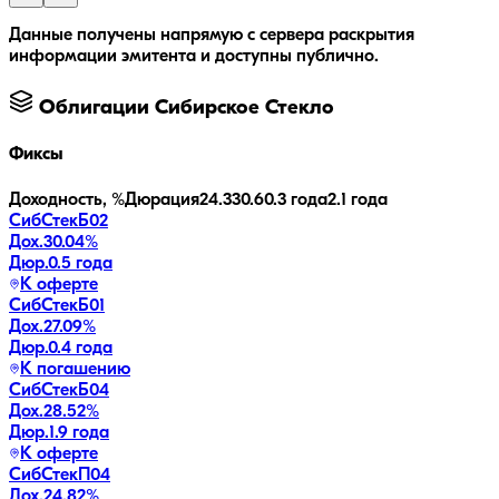
Данные получены напрямую с сервера раскрытия
информации эмитента и доступны публично.
Облигации
Сибирское Стекло
Фиксы
Доходность, %
Дюрация
24.3
30.6
0.3 года
2.1 года
СибСтекБ02
Дох.
30.04
%
Дюр.
0.5 года
К оферте
СибСтекБ01
Дох.
27.09
%
Дюр.
0.4 года
К погашению
СибСтекБ04
Дох.
28.52
%
Дюр.
1.9 года
К оферте
СибСтекП04
Дох.
24.82
%