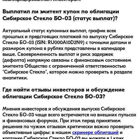
Выплатил ли эмитент купон по облигации
Сибирское Стекло БО-03 (статус выплат)?
Актуальный статус купонных выплат, график всех
прошлых и предстоящих платежей по выпуску Сибирское
Стекло БО-03 (ISIN: RU000A10D2N9) с точными датами и
размером купона в рублях представлены в календаре
выше. Своевременность выплат и риск задержек
(дефолта) напрямую связаны с финансовым состоянием
эмитента Общество с ограниченной ответственностью
"Сибирское Стекло", которое можно проверить в разделе
аналитики.
Где найти отзывы инвесторов и обсуждение
облигации Сибирское Стекло БО-03?
Мнения инвесторов и обсуждения выпуска
Сибирское
Стекло БО-03
чаще всего встречаются на внешних пульсах
и финансовых форумах. При этом перед принятием
решения по чужим отзывам критически важно проверить
объективные цифры: в нашем
скринере облигаций
и
карточке
Сибирское Стекло БО-03
вы можете в 1 клик