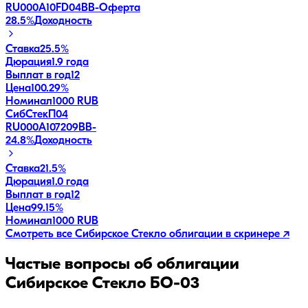
RU000A10FD04
BB-
Оферта
28.5
%
Доходность
Ставка
25.5%
Дюрация
1.9 года
Выплат в год
12
Цена
100.29%
Номинал
1000 RUB
СибСтекП04
RU000A107209
BB-
24.8
%
Доходность
Ставка
21.5%
Дюрация
1.0 года
Выплат в год
12
Цена
99.15%
Номинал
1000 RUB
Смотреть все
Сибирское Стекло
облигации в скринере ↗
Частые вопросы об облигации
Сибирское Стекло БО-03