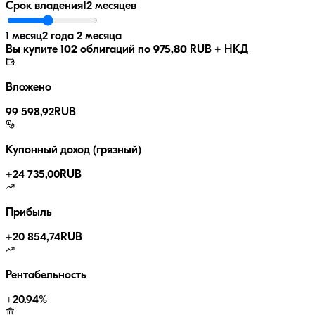
Срок владения
12 месяцев
1 месяц
2 года 2 месяца
Вы купите
102
облигаций по
975,80
RUB
+ НКД
Вложено
99 598,92
RUB
Купонный доход (грязный)
+
24 735,00
RUB
Прибыль
+
20 854,74
RUB
Рентабельность
+
20.94
%