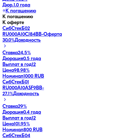
Дюр.
1.0 года
К погашению
К погашению
К оферте
СибСтекБ02
RU000A10CJ84
BB-
Оферта
30.0
%
Доходность
Ставка
24.5%
Дюрация
0.5 года
Выплат в год
12
Цена
98.98%
Номинал
1000 RUB
СибСтекБ01
RU000A10ASF9
BB-
27.1
%
Доходность
Ставка
29%
Дюрация
0.4 года
Выплат в год
12
Цена
101.95%
Номинал
800 RUB
СибСтекБ04