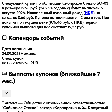
Следующий купон по облигации
Сибирское Стекло БО-03
в размере
19,93
руб.
(24,25% годовых)
будет выплачен
6
августа 2026
.
Накопленный купонный доход (
НКД
) на
сегодня:
0,66
руб.
Купоны выплачиваются
12 раз
в год.
При
покупке по текущей цене (
976,46
руб. с НКД) первая
купонная выплата для вас составит
19,27
руб.
Календарь событий
Дата погашения
24.09.2028
Номинал
След. купон
06.08.2026
19.93 RUB
Выплаты купонов (ближайшие 7
мес.)
Эмитент — Общество с ограниченной ответственностью
"Сибирское Стекло", сектор «Корпоративный». Кредитный