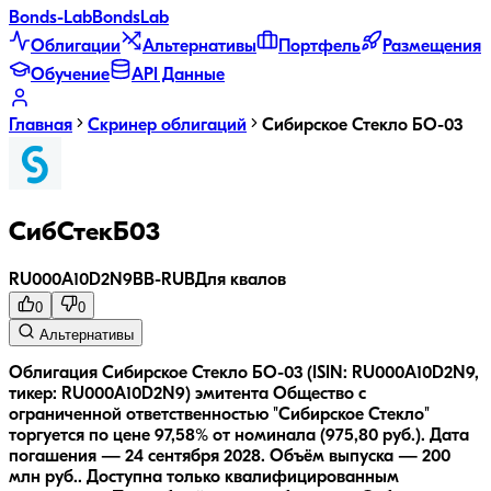
Bonds
-Lab
Bonds
Lab
Облигации
Альтернативы
Портфель
Размещения
Обучение
API Данные
Главная
Скринер облигаций
Сибирское Стекло БО-03
СибСтекБ03
RU000A10D2N9
BB-
RUB
Для квалов
0
0
Альтернативы
Облигация Сибирское Стекло БО-03 (ISIN: RU000A10D2N9,
тикер: RU000A10D2N9) эмитента Общество с
ограниченной ответственностью "Сибирское Стекло"
торгуется по цене 97,58% от номинала (975,80 руб.).
Дата
погашения — 24 сентября 2028.
Объём выпуска — 200
млн руб..
Доступна только квалифицированным