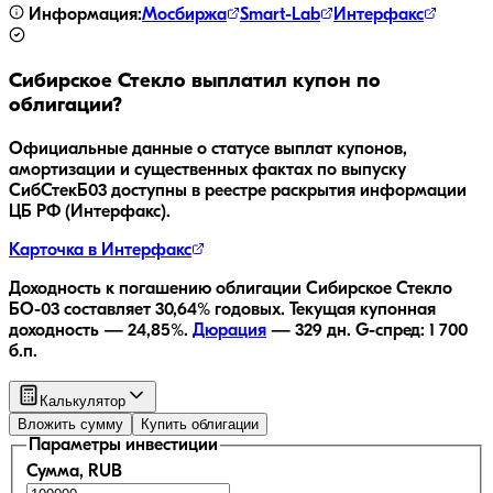
Информация:
Мосбиржа
Smart-Lab
Интерфакс
Сибирское Стекло
выплатил купон по
облигации?
Официальные данные о статусе выплат купонов,
амортизации и существенных фактах по выпуску
СибСтекБ03
доступны в реестре раскрытия информации
ЦБ РФ (Интерфакс).
Карточка в Интерфакс
Доходность к погашению облигации
Сибирское Стекло
БО-03
составляет
30,64
% годовых.
Текущая купонная
доходность —
24,85
%.
Дюрация
—
329
дн.
G-спред:
1 700
б.п.
Калькулятор
Вложить сумму
Купить облигации
Параметры инвестиции
Сумма, RUB