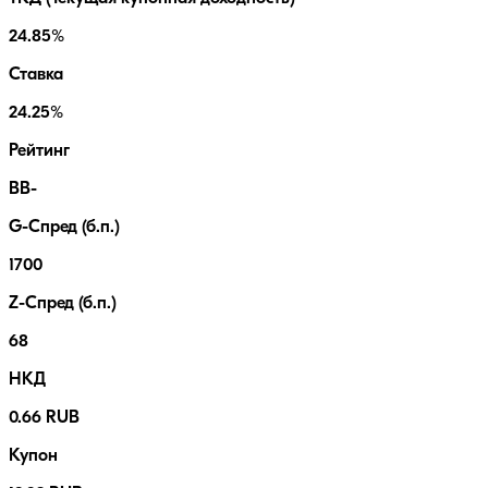
24.85%
Ставка
24.25%
Рейтинг
BB-
G-Спред (б.п.)
1700
Z-Спред (б.п.)
68
НКД
0.66 RUB
Купон