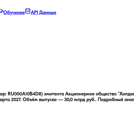
Обучение
API Данные
икер: RU000A10B4D8) эмитента Акционерное общество "Холд
рта 2027.
Объём выпуска — 30,0 млрд руб..
Подробный ана