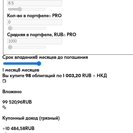
Кол-во в портфеле
PRO
Средняя в портфеле, RUB
PRO
Срок владения
8 месяцев
до погашения
1 месяц
8 месяцев
Вы купите
98
облигаций по
1 003,20
RUB
+ НКД
Вложено
99 520,96
RUB
Купонный доход (грязный)
+
10 484,58
RUB