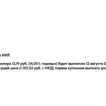
я ИИР.
азмере
13,19
руб.
(16,05% годовых)
будет выплачен
12 августа 
кущей цене (
1 015,52
руб. с НКД) первая купонная выплата дл