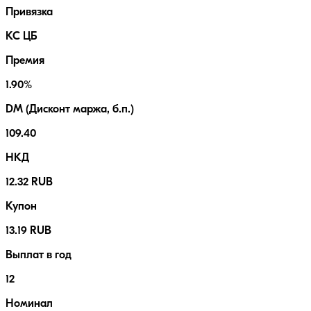
Привязка
КС ЦБ
Премия
1.90%
DM (Дисконт маржа, б.п.)
109.40
НКД
12.32 RUB
Купон
13.19 RUB
Выплат в год
12
Номинал