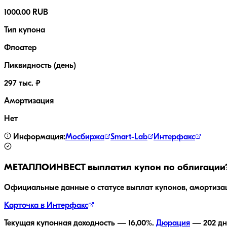
1000.00 RUB
Тип купона
Флоатер
Ликвидность (день)
297 тыс. ₽
Амортизация
Нет
Информация:
Мосбиржа
Smart-Lab
Интерфакс
МЕТАЛЛОИНВЕСТ
выплатил купон по облигации
Официальные данные о статусе выплат купонов, амортиза
Карточка в Интерфакс
Текущая купонная доходность —
16,00
%.
Дюрация
—
202
дн