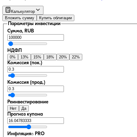
Калькулятор
Вложить сумму
Купить облигации
Параметры инвестиции
Сумма, RUB
НДФЛ
0
%
13
%
15
%
18
%
20
%
22
%
Комиссия (пок.)
Комиссия (прод.)
Реинвестирование
Нет
Да
Прогноз купона
Инфляция
PRO