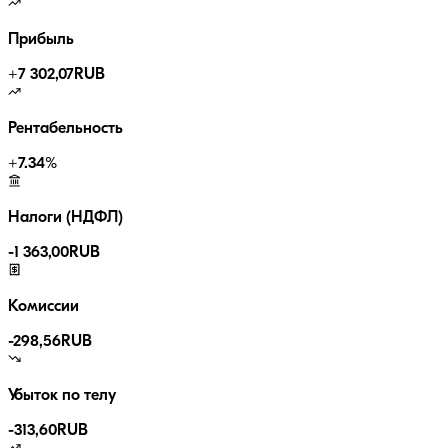
Прибыль
+
7 302,07
RUB
Рентабельность
+
7.34
%
Налоги (НДФЛ)
-
1 363,00
RUB
Комиссии
-
298,56
RUB
Убыток по телу
-313,60
RUB