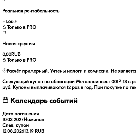
Реальная рентабельность
+
1.66
%
Только в PRO
Новая средняя
0,00
RUB
Только в PRO
Расчёт примерный. Учтены налоги и комиссии. Не являетс
Следующий купон по облигации
Металлоинвест 001P-13
в р
руб.
Купоны выплачиваются
12 раз
в год.
При покупке по те
Календарь событий
Дата погашения
10.03.2027
Номинал
След. купон
12.08.2026
13.19 RUB