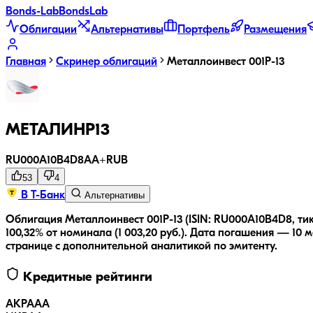
Bonds
-Lab
Bonds
Lab
Облигации
Альтернативы
Портфель
Размещения
Главная
Скринер облигаций
Металлоинвест 001P-13
МЕТАЛИНP13
RU000A10B4D8
AA+
RUB
53
4
В Т-Банк
Альтернативы
Облигация Металлоинвест 001P-13 (ISIN: RU000A10B4D8, т
100,32% от номинала (1 003,20 руб.).
Дата погашения — 10 ма
странице с дополнительной аналитикой по эмитенту.
Кредитные рейтинги
АКРА
AA