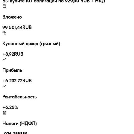
Вы купите
107
облигаций по
929,90
RUB
+ НКД
Вложено
99 501,44
RUB
Купонный доход (грязный)
+
8,92
RUB
Прибыль
+
6 232,72
RUB
Рентабельность
+
6.26
%
Налоги (НДФЛ)