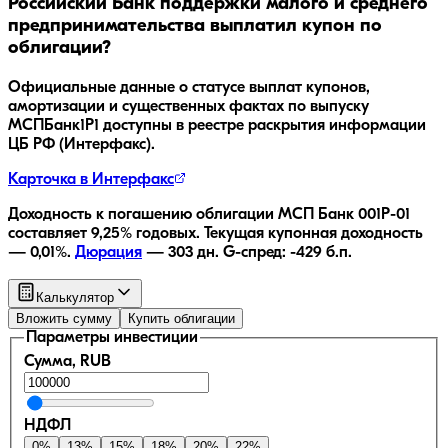
Российский Банк поддержки малого и среднего
предпринимательства
выплатил купон по
облигации?
Официальные данные о статусе выплат купонов,
амортизации и существенных фактах по выпуску
МСПБанк1P1
доступны в реестре раскрытия информации
ЦБ РФ (Интерфакс).
Карточка в Интерфакс
Доходность к погашению облигации
МСП Банк 001P-01
составляет
9,25
% годовых.
Текущая купонная доходность
—
0,01
%.
Дюрация
—
303
дн.
G-спред:
-429
б.п.
Калькулятор
Вложить сумму
Купить облигации
Параметры инвестиции
Сумма, RUB
НДФЛ
0
%
13
%
15
%
18
%
20
%
22
%