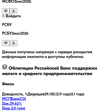
МСФО3мес2026
Войдите
РСБУ
РСБУ3мес2026
Данные получены напрямую с сервера раскрытия
информации эмитента и доступны публично.
Облигации
Российский Банк поддержки
малого и среднего предпринимательства
Фиксы
Доходность, %
Дюрация
29.1
30.1
2.9 года
3.1 года
МСПБанкС01
Дох.
29.62
%
Дюр.
3.0 года