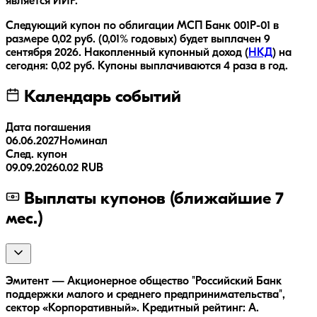
является ИИР.
Следующий купон по облигации
МСП Банк 001P-01
в
размере
0,02
руб.
(0,01% годовых)
будет выплачен
9
сентября 2026
.
Накопленный купонный доход (
НКД
) на
сегодня:
0,02
руб.
Купоны выплачиваются
4 раза
в год.
Календарь событий
Дата погашения
06.06.2027
Номинал
След. купон
09.09.2026
0.02 RUB
Выплаты купонов (ближайшие 7
мес.)
Эмитент — Акционерное общество "Российский Банк
поддержки малого и среднего предпринимательства",
сектор «Корпоративный». Кредитный рейтинг: A.