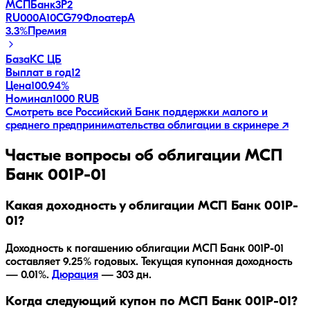
МСПБанк3P2
RU000A10CG79
Флоатер
A
3.3
%
Премия
База
КС ЦБ
Выплат в год
12
Цена
100.94%
Номинал
1000 RUB
Смотреть все
Российский Банк поддержки малого и
среднего предпринимательства
облигации в скринере ↗
Частые вопросы об облигации
МСП
Банк 001P-01
Какая доходность у облигации МСП Банк 001P-
01?
Доходность к погашению облигации
МСП Банк 001P-01
составляет
9.25
% годовых.
Текущая купонная доходность
— 0.01%.
Дюрация
—
303
дн.
Когда следующий купон по МСП Банк 001P-01?