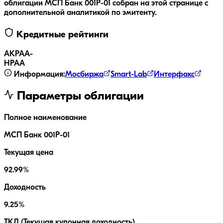
облигации
МСП Банк 001P-01
собран на этой странице с
дополнительной аналитикой по эмитенту.
Кредитные рейтинги
АКРА
A-
НРА
A
Информация:
Мосбиржа
Smart-Lab
Интерфакс
Параметры облигации
Полное наименование
МСП Банк 001P-01
Текущая цена
92.99%
Доходность
9.25%
ТКД (Текущая купонная доходность)