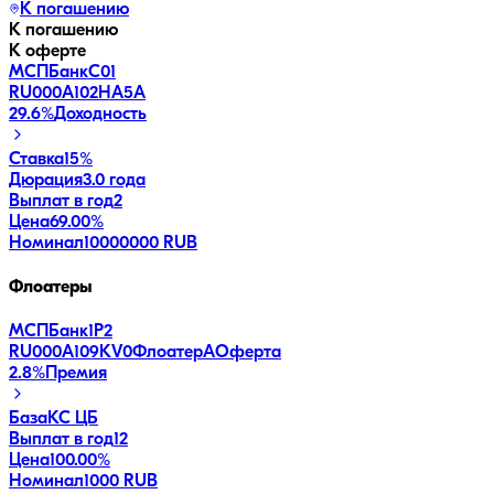
К погашению
К погашению
К оферте
МСПБанкС01
RU000A102HA5
A
29.6
%
Доходность
Ставка
15%
Дюрация
3.0 года
Выплат в год
2
Цена
69.00%
Номинал
10000000 RUB
Флоатеры
МСПБанк1P2
RU000A109KV0
Флоатер
A
Оферта
2.8
%
Премия
База
КС ЦБ
Выплат в год
12
Цена
100.00%
Номинал
1000 RUB