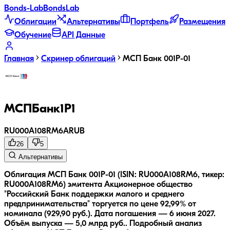
Bonds
-Lab
Bonds
Lab
Облигации
Альтернативы
Портфель
Размещения
Обучение
API Данные
Главная
Скринер облигаций
МСП Банк 001P-01
МСПБанк1P1
RU000A108RM6
A
RUB
26
5
Альтернативы
Облигация МСП Банк 001P-01 (ISIN: RU000A108RM6, тикер:
RU000A108RM6) эмитента Акционерное общество
"Российский Банк поддержки малого и среднего
предпринимательства" торгуется по цене 92,99% от
номинала (929,90 руб.).
Дата погашения — 6 июня 2027.
Объём выпуска — 5,0 млрд руб..
Подробный анализ