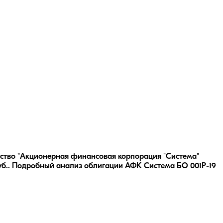
ество "Акционерная финансовая корпорация "Система"
б..
Подробный анализ облигации
АФК Система БО 001P-19