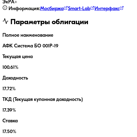
ЭкР
A+
Информация:
Мосбиржа
Smart-Lab
Интерфакс
Параметры облигации
Полное наименование
АФК Система БО 001P-19
Текущая цена
100.61%
Доходность
17.72%
ТКД (Текущая купонная доходность)
17.39%
Ставка
17.50%