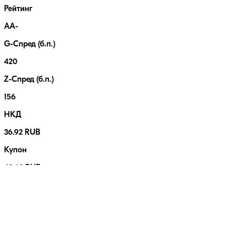
Рейтинг
AA-
G-Спред (б.п.)
420
Z-Спред (б.п.)
156
НКД
36.92 RUB
Купон
43.63 RUB
Выплат в год
4
Номинал