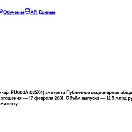
Обучение
API Данные
тикер: RU000A102SX4) эмитента Публичное акционерное общ
погашения — 17 февраля 2031.
Объём выпуска — 12,5 млрд ру
эмитенту.