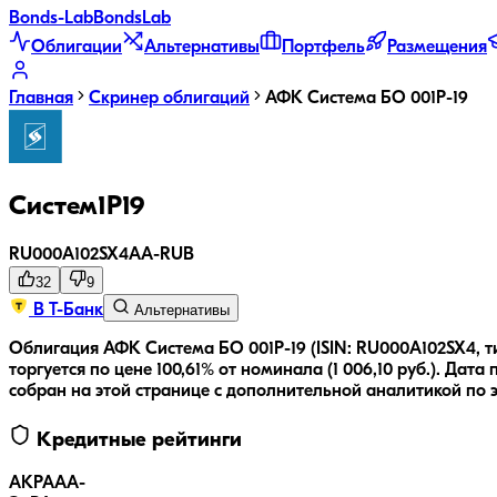
Bonds
-Lab
Bonds
Lab
Облигации
Альтернативы
Портфель
Размещения
Главная
Скринер облигаций
АФК Система БО 001P-19
Систем1P19
RU000A102SX4
AA-
RUB
32
9
В Т-Банк
Альтернативы
Облигация АФК Система БО 001P-19 (ISIN: RU000A102SX4, 
торгуется по цене 100,61% от номинала (1 006,10 руб.).
Дата 
собран на этой странице с дополнительной аналитикой по 
Кредитные рейтинги
АКРА
AA-