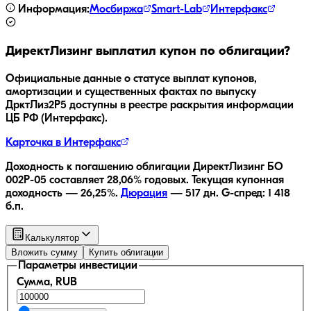
Информация:
Мосбиржа
Smart-Lab
Интерфакс
ДиректЛизинг
выплатил купон по облигации?
Официальные данные о статусе выплат купонов,
амортизации и существенных фактах по выпуску
ДрктЛиз2Р5
доступны в реестре раскрытия информации
ЦБ РФ (Интерфакс).
Карточка в Интерфакс
Доходность к погашению облигации
ДиректЛизинг БО
002Р-05
составляет
28,06
% годовых.
Текущая купонная
доходность —
26,25
%.
Дюрация
—
517
дн.
G-спред:
1 418
б.п.
Калькулятор
Вложить сумму
Купить облигации
Параметры инвестиции
Сумма, RUB