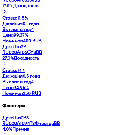
RU000A103S30
BB
17.5
%
Доходность
Ставка
11.5%
Дюрация
0.1 года
Выплат в год
4
Цена
99.37%
Номинал
400 RUB
ДрктЛиз2Р1
RU000A106GY8
BB
27.0
%
Доходность
Ставка
14%
Дюрация
0.5 года
Выплат в год
4
Цена
94.96%
Номинал
250 RUB
Флоатеры
ДрктЛиз2Р3
RU000A1094T3
Флоатер
BB
4.0
%
Премия