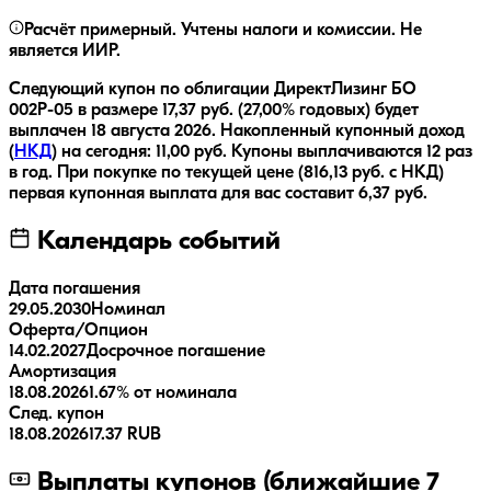
Расчёт примерный. Учтены налоги и комиссии. Не
является ИИР.
Следующий купон по облигации
ДиректЛизинг БО
002Р-05
в размере
17,37
руб.
(27,00% годовых)
будет
выплачен
18 августа 2026
.
Накопленный купонный доход
(
НКД
) на сегодня:
11,00
руб.
Купоны выплачиваются
12 раз
в год.
При покупке по текущей цене (
816,13
руб. с НКД)
первая купонная выплата для вас составит
6,37
руб.
Календарь событий
Дата погашения
29.05.2030
Номинал
Оферта/Опцион
14.02.2027
Досрочное погашение
Амортизация
18.08.2026
1.67% от номинала
След. купон
18.08.2026
17.37 RUB
Выплаты купонов (ближайшие 7