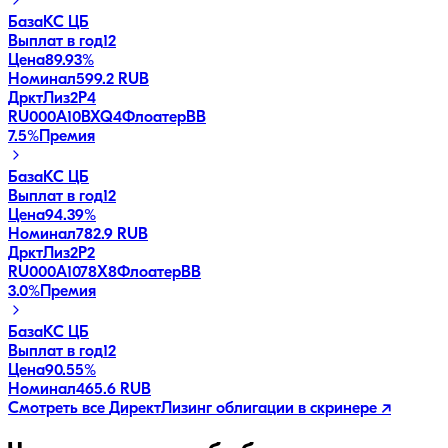
База
КС ЦБ
Выплат в год
12
Цена
89.93%
Номинал
599.2 RUB
ДрктЛиз2Р4
RU000A10BXQ4
Флоатер
BB
7.5
%
Премия
База
КС ЦБ
Выплат в год
12
Цена
94.39%
Номинал
782.9 RUB
ДрктЛиз2Р2
RU000A1078X8
Флоатер
BB
3.0
%
Премия
База
КС ЦБ
Выплат в год
12
Цена
90.55%
Номинал
465.6 RUB
Смотреть все
ДиректЛизинг
облигации в скринере ↗