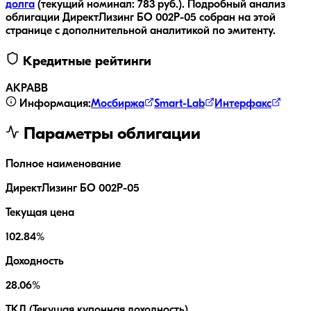
долга
(текущий номинал:
783
руб.
).
Подробный анализ
облигации
ДиректЛизинг БО 002Р-05
собран на этой
странице с дополнительной аналитикой по эмитенту.
Кредитные рейтинги
АКРА
BB
Информация:
Мосбиржа
Smart-Lab
Интерфакс
Параметры облигации
Полное наименование
ДиректЛизинг БО 002Р-05
Текущая цена
102.84%
Доходность
28.06%
ТКД (Текущая купонная доходность)