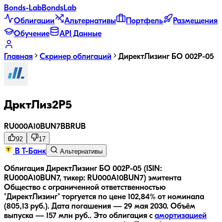
Bonds
-Lab
Bonds
Lab
Облигации
Альтернативы
Портфель
Размещения
Обучение
API Данные
Главная
Скринер облигаций
ДиректЛизинг БО 002Р-05
ДрктЛиз2Р5
RU000A10BUN7
BB
RUB
92
17
В Т-Банк
Альтернативы
Облигация ДиректЛизинг БО 002Р-05 (ISIN:
RU000A10BUN7, тикер: RU000A10BUN7) эмитента
Общество с ограниченной ответственностью
"ДиректЛизинг" торгуется по цене 102,84% от номинала
(805,13 руб.).
Дата погашения — 29 мая 2030.
Объём
выпуска — 157 млн руб..
Это облигация с
амортизацией