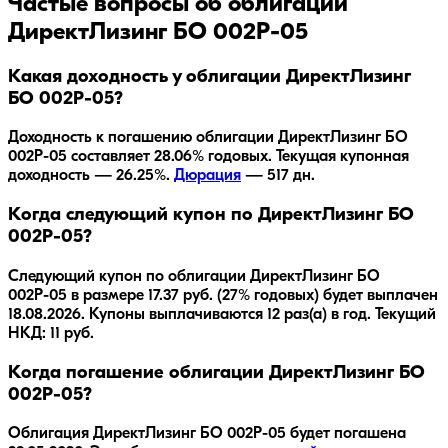
Частые вопросы об облигации
ДиректЛизинг БО 002Р-05
Какая доходность у облигации ДиректЛизинг
БО 002Р-05?
Доходность к погашению облигации
ДиректЛизинг БО
002Р-05
составляет
28.06
% годовых.
Текущая купонная
доходность — 26.25%.
Дюрация
—
517
дн.
Когда следующий купон по ДиректЛизинг БО
002Р-05?
Следующий купон по облигации ДиректЛизинг БО
002Р-05 в размере 17.37 руб. (27% годовых) будет выплачен
18.08.2026. Купоны выплачиваются 12 раз(а) в год. Текущий
НКД: 11 руб.
Когда погашение облигации ДиректЛизинг БО
002Р-05?
Облигация
ДиректЛизинг БО 002Р-05
будет погашена