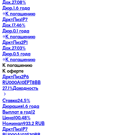
Дох.
27.08
%
Дюр.
1.6 года
К погашению
ДрктЛиз1Р7
Дох.
17.46
%
Дюр.
0.1 года
К погашению
ДрктЛиз2Р1
Дох.
27.03
%
Дюр.
0.5 года
К погашению
К погашению
К оферте
ДрктЛиз2Р6
RU000A10EPT8
BB
27.1
%
Доходность
Ставка
24.5%
Дюрация
1.6 года
Выплат в год
12
Цена
100.48%
Номинал
933.2 RUB
ДрктЛиз1Р7