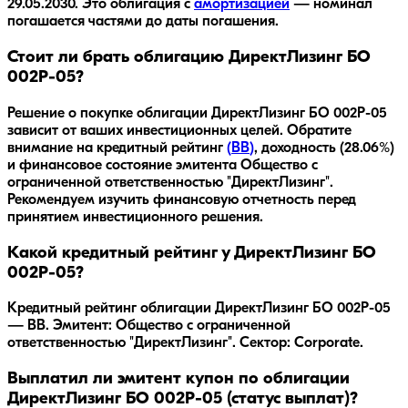
29.05.2030
.
Это облигация с
амортизацией
— номинал
погашается частями до даты погашения.
Стоит ли брать облигацию ДиректЛизинг БО
002Р-05?
Решение о покупке облигации
ДиректЛизинг БО 002Р-05
зависит от ваших инвестиционных целей. Обратите
внимание на кредитный рейтинг
(
BB
)
, доходность
(28.06%)
и финансовое состояние эмитента
Общество с
ограниченной ответственностью "ДиректЛизинг"
.
Рекомендуем изучить финансовую отчетность перед
принятием инвестиционного решения.
Какой кредитный рейтинг у ДиректЛизинг БО
002Р-05?
Кредитный рейтинг облигации ДиректЛизинг БО 002Р-05
— BB. Эмитент: Общество с ограниченной
ответственностью "ДиректЛизинг". Сектор: Corporate.
Выплатил ли эмитент купон по облигации
ДиректЛизинг БО 002Р-05 (статус выплат)?