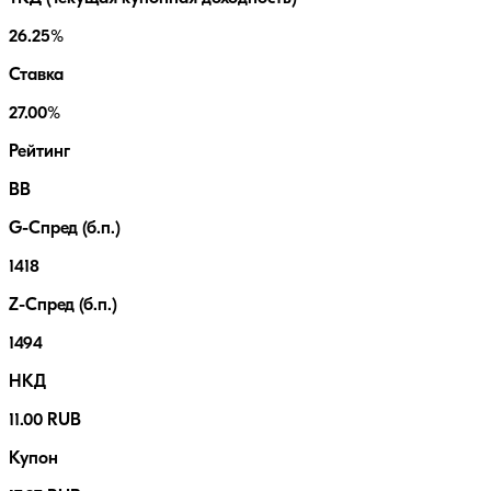
26.25%
Ставка
27.00%
Рейтинг
BB
G-Спред (б.п.)
1418
Z-Спред (б.п.)
1494
НКД
11.00 RUB
Купон