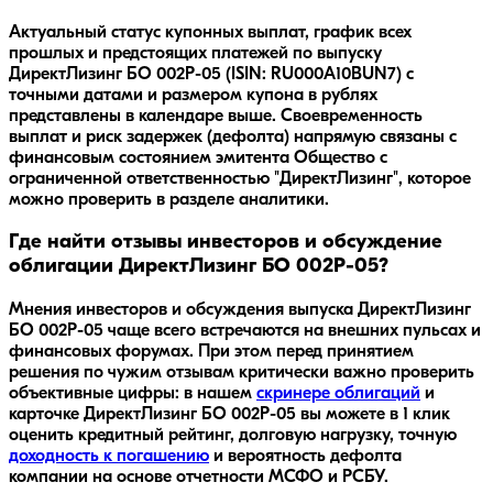
Актуальный статус купонных выплат, график всех
прошлых и предстоящих платежей по выпуску
ДиректЛизинг БО 002Р-05 (ISIN: RU000A10BUN7) с
точными датами и размером купона в рублях
представлены в календаре выше. Своевременность
выплат и риск задержек (дефолта) напрямую связаны с
финансовым состоянием эмитента Общество с
ограниченной ответственностью "ДиректЛизинг", которое
можно проверить в разделе аналитики.
Где найти отзывы инвесторов и обсуждение
облигации ДиректЛизинг БО 002Р-05?
Мнения инвесторов и обсуждения выпуска
ДиректЛизинг
БО 002Р-05
чаще всего встречаются на внешних пульсах и
финансовых форумах. При этом перед принятием
решения по чужим отзывам критически важно проверить
объективные цифры: в нашем
скринере облигаций
и
карточке
ДиректЛизинг БО 002Р-05
вы можете в 1 клик
оценить кредитный рейтинг, долговую нагрузку, точную
доходность к погашению
и вероятность дефолта
компании на основе отчетности МСФО и РСБУ.