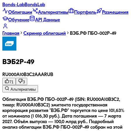
Bonds
-Lab
Bonds
Lab
Облигации
Альтернативы
Портфель
Размещения
Обучение
API Данные
Главная
Скринер облигаций
ВЭБ.РФ ПБО-002Р-49
ВЭБ2Р-49
RU000A10B3C2
AAA
RUB
71
3
Альтернативы
Облигация ВЭБ.РФ ПБО-002Р-49 (ISIN: RU000A10B3C2,
тикер: RU000A10B3C2) эмитента государственная
корпорация развития "ВЭБ.РФ" торгуется по цене 101,63%
от номинала (1 016,30 руб.).
Дата погашения — 7 марта
2027.
Объём выпуска — 100,0 млрд руб..
Подробный
анализ облигации
ВЭБ.РФ ПБО-002Р-49
собран на этой