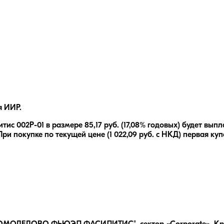
я ИИР.
тис 002Р-01
в размере
85,17
руб.
(17,08% годовых)
будет выпл
При покупке по текущей цене (
1 022,09
руб. с НКД) первая куп