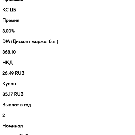
КС ЦБ
Премия
3.00%
DM (Дисконт маржа, б.п.)
368.10
НКД
26.49 RUB
Купон
85.17 RUB
Выплат в год
2
Номинал