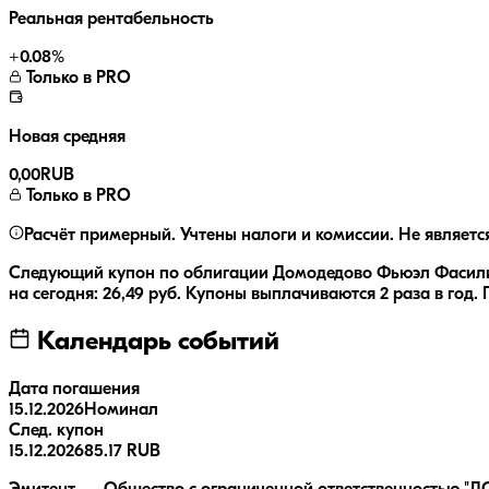
Реальная рентабельность
+
0.08
%
Только в PRO
Новая средняя
0,00
RUB
Только в PRO
Расчёт примерный. Учтены налоги и комиссии. Не являетс
Следующий купон по облигации
Домодедово Фьюэл Фасили
на сегодня:
26,49
руб.
Купоны выплачиваются
2 раза
в год.
Календарь событий
Дата погашения
15.12.2026
Номинал
След. купон
15.12.2026
85.17 RUB