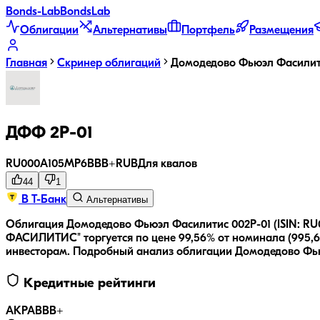
Bonds
-Lab
Bonds
Lab
Облигации
Альтернативы
Портфель
Размещения
Главная
Скринер облигаций
Домодедово Фьюэл Фасилит
ДФФ 2Р-01
RU000A105MP6
BBB+
RUB
Для квалов
44
1
В Т-Банк
Альтернативы
Облигация Домодедово Фьюэл Фасилитис 002Р-01 (ISIN: 
ФАСИЛИТИС" торгуется по цене 99,56% от номинала (995,60
инвесторам.
Подробный анализ облигации
Домодедово Фью
Кредитные рейтинги
АКРА
BBB+