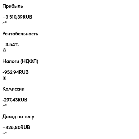
Прибыль
+
3 510,39
RUB
Рентабельность
+
3.54
%
Налоги (НДФЛ)
-
952,94
RUB
Комиссии
-
297,43
RUB
Доход по телу
+
426,80
RUB