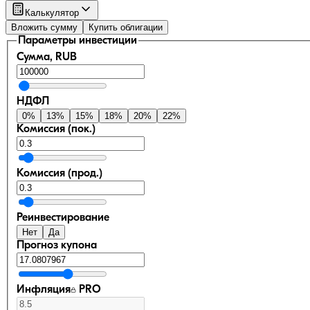
Калькулятор
Вложить сумму
Купить облигации
Параметры инвестиции
Сумма, RUB
НДФЛ
0
%
13
%
15
%
18
%
20
%
22
%
Комиссия (пок.)
Комиссия (прод.)
Реинвестирование
Нет
Да
Прогноз купона
Инфляция
PRO