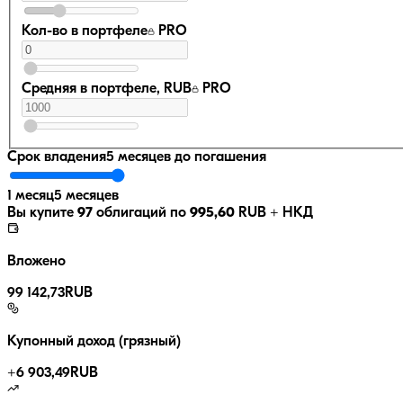
Кол-во в портфеле
PRO
Средняя в портфеле, RUB
PRO
Срок владения
5 месяцев
до погашения
1 месяц
5 месяцев
Вы купите
97
облигаций по
995,60
RUB
+ НКД
Вложено
99 142,73
RUB
Купонный доход (грязный)
+
6 903,49
RUB