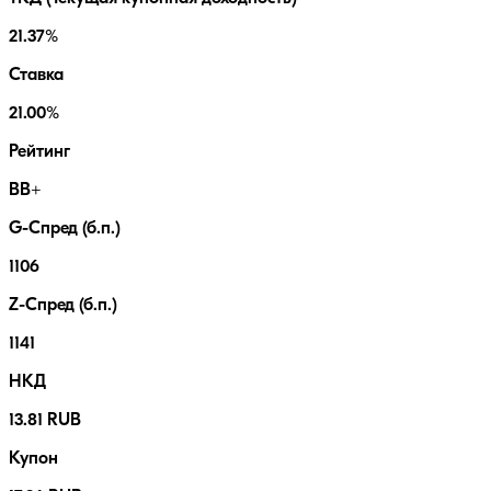
21.37%
Ставка
21.00%
Рейтинг
BB+
G-Спред (б.п.)
1106
Z-Спред (б.п.)
1141
НКД
13.81 RUB
Купон