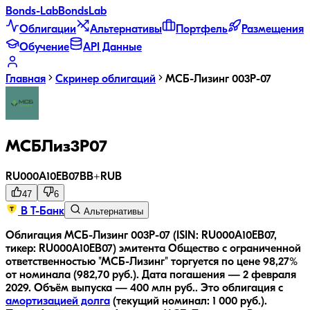
Bonds
-Lab
Bonds
Lab
Облигации
Альтернативы
Портфель
Размещения
Обучение
API Данные
Главная
Скринер облигаций
МСБ-Лизинг 003P-07
МСБЛиз3P07
RU000A10EB07
BB+
RUB
47
6
В Т-Банк
Альтернативы
Облигация МСБ-Лизинг 003P-07 (ISIN: RU000A10EB07,
тикер: RU000A10EB07) эмитента Общество с ограниченной
ответственностью "МСБ-Лизинг" торгуется по цене 98,27%
от номинала (982,70 руб.).
Дата погашения — 2 февраля
2029.
Объём выпуска — 400 млн руб..
Это облигация с
амортизацией долга
(текущий номинал:
1 000
руб.
).