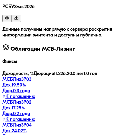
РСБУ3мес2026
Данные получены напрямую с сервера раскрытия
информации эмитента и доступны публично.
Облигации
МСБ-Лизинг
Фиксы
Доходность, %
Дюрация
11.2
26.2
0.0 лет
1.0 год
МСБЛиз3P03
Дох.
19.59
%
Дюр.
0.3 года
К погашению
МСБЛиз3P02
Дох.
17.25
%
Дюр.
0.2 года
К погашению
МСБЛиз3P04
Дох.
24.02
%