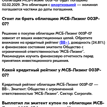
Облигация
МСБ-Лизинг 003P-07
будет погашена
02.02.2029
.
Это облигация с
амортизацией
— номинал
погашается частями до даты погашения.
Стоит ли брать облигацию МСБ-Лизинг 003P-
07?
Решение о покупке облигации
МСБ-Лизинг 003P-07
зависит от ваших инвестиционных целей. Обратите
внимание на кредитный рейтинг
(
BB+
)
, доходность
(24.81%)
и финансовое состояние эмитента
Общество с
ограниченной ответственностью "МСБ-Лизинг"
.
Рекомендуем изучить финансовую отчетность перед
принятием инвестиционного решения.
Какой кредитный рейтинг у МСБ-Лизинг 003P-
07?
Кредитный рейтинг облигации МСБ-Лизинг 003P-07 —
BB+. Эмитент: Общество с ограниченной
ответственностью "МСБ-Лизинг". Сектор: Corporate.
Выплатил ли эмитент купон по облигации МСБ-