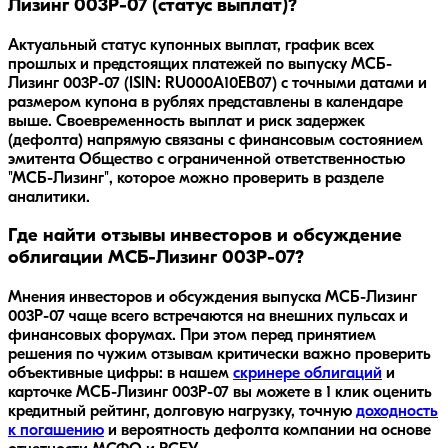
Лизинг 003P-07 (статус выплат)?
Актуальный статус купонных выплат, график всех
прошлых и предстоящих платежей по выпуску МСБ-
Лизинг 003P-07 (ISIN: RU000A10EB07) с точными датами и
размером купона в рублях представлены в календаре
выше. Своевременность выплат и риск задержек
(дефолта) напрямую связаны с финансовым состоянием
эмитента Общество с ограниченной ответственностью
"МСБ-Лизинг", которое можно проверить в разделе
аналитики.
Где найти отзывы инвесторов и обсуждение
облигации МСБ-Лизинг 003P-07?
Мнения инвесторов и обсуждения выпуска
МСБ-Лизинг
003P-07
чаще всего встречаются на внешних пульсах и
финансовых форумах. При этом перед принятием
решения по чужим отзывам критически важно проверить
объективные цифры: в нашем
скринере облигаций
и
карточке
МСБ-Лизинг 003P-07
вы можете в 1 клик оценить
кредитный рейтинг, долговую нагрузку, точную
доходность
к погашению
и вероятность дефолта компании на основе