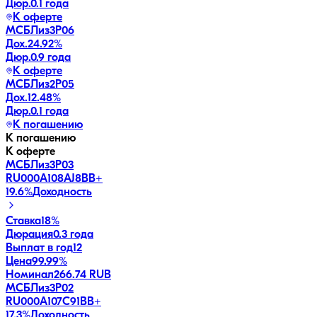
Дюр.
0.1 года
К оферте
МСБЛиз3P06
Дох.
24.92
%
Дюр.
0.9 года
К оферте
МСБЛиз2P05
Дох.
12.48
%
Дюр.
0.1 года
К погашению
К погашению
К оферте
МСБЛиз3P03
RU000A108AJ8
BB+
19.6
%
Доходность
Ставка
18%
Дюрация
0.3 года
Выплат в год
12
Цена
99.99%
Номинал
266.74 RUB
МСБЛиз3P02
RU000A107C91
BB+
17.3
%
Доходность