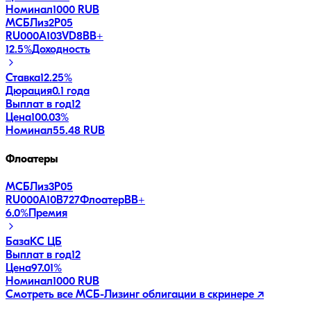
Номинал
1000 RUB
МСБЛиз2P05
RU000A103VD8
BB+
12.5
%
Доходность
Ставка
12.25%
Дюрация
0.1 года
Выплат в год
12
Цена
100.03%
Номинал
55.48 RUB
Флоатеры
МСБЛиз3P05
RU000A10B727
Флоатер
BB+
6.0
%
Премия
База
КС ЦБ
Выплат в год
12
Цена
97.01%
Номинал
1000 RUB
Смотреть все
МСБ-Лизинг
облигации в скринере ↗