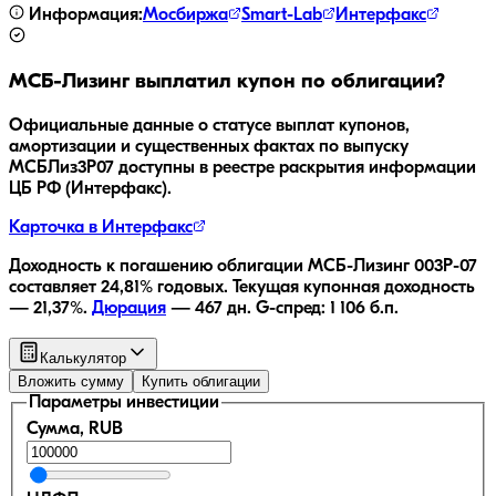
Информация:
Мосбиржа
Smart-Lab
Интерфакс
МСБ-Лизинг
выплатил купон по облигации?
Официальные данные о статусе выплат купонов,
амортизации и существенных фактах по выпуску
МСБЛиз3P07
доступны в реестре раскрытия информации
ЦБ РФ (Интерфакс).
Карточка в Интерфакс
Доходность к погашению облигации
МСБ-Лизинг 003P-07
составляет
24,81
% годовых.
Текущая купонная доходность
—
21,37
%.
Дюрация
—
467
дн.
G-спред:
1 106
б.п.
Калькулятор
Вложить сумму
Купить облигации
Параметры инвестиции
Сумма, RUB