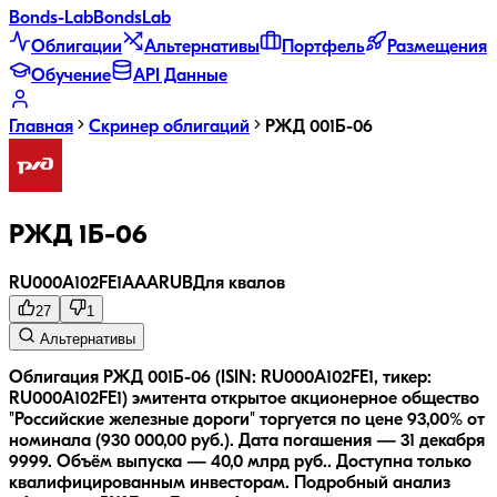
Bonds
-Lab
Bonds
Lab
Облигации
Альтернативы
Портфель
Размещения
Обучение
API Данные
Главная
Скринер облигаций
РЖД 001Б-06
РЖД 1Б-06
RU000A102FE1
AAA
RUB
Для квалов
27
1
Альтернативы
Облигация РЖД 001Б-06 (ISIN: RU000A102FE1, тикер:
RU000A102FE1) эмитента открытое акционерное общество
"Российские железные дороги" торгуется по цене 93,00% от
номинала (930 000,00 руб.).
Дата погашения — 31 декабря
9999.
Объём выпуска — 40,0 млрд руб..
Доступна только
квалифицированным инвесторам.
Подробный анализ