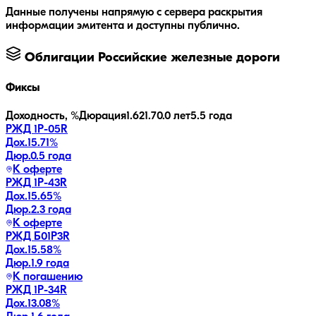
Данные получены напрямую с сервера раскрытия
информации эмитента и доступны публично.
Облигации
Российские железные дороги
Фиксы
Доходность, %
Дюрация
1.6
21.7
0.0 лет
5.5 года
РЖД 1Р-05R
Дох.
15.71
%
Дюр.
0.5 года
К оферте
РЖД 1Р-43R
Дох.
15.65
%
Дюр.
2.3 года
К оферте
РЖД Б01P3R
Дох.
15.58
%
Дюр.
1.9 года
К погашению
РЖД 1Р-34R
Дох.
13.08
%