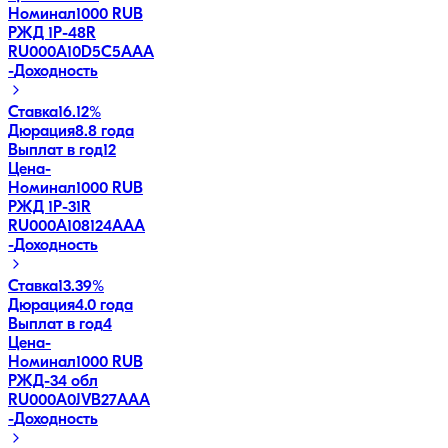
Номинал
1000 RUB
РЖД 1Р-48R
RU000A10D5C5
AAA
-
Доходность
Ставка
16.12%
Дюрация
8.8 года
Выплат в год
12
Цена
-
Номинал
1000 RUB
РЖД 1Р-31R
RU000A108124
AAA
-
Доходность
Ставка
13.39%
Дюрация
4.0 года
Выплат в год
4
Цена
-
Номинал
1000 RUB
РЖД-34 обл
RU000A0JVB27
AAA
-
Доходность