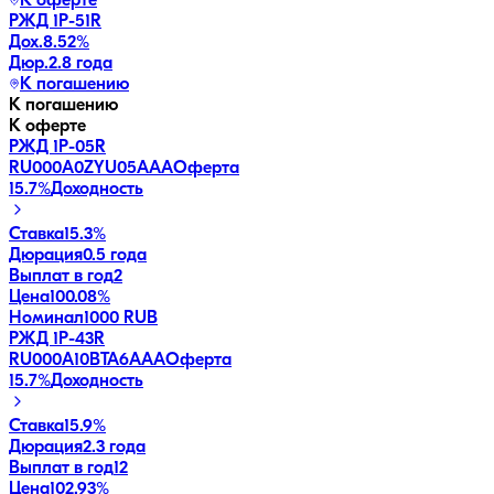
К оферте
РЖД 1Р-51R
Дох.
8.52
%
Дюр.
2.8 года
К погашению
К погашению
К оферте
РЖД 1Р-05R
RU000A0ZYU05
AAA
Оферта
15.7
%
Доходность
Ставка
15.3%
Дюрация
0.5 года
Выплат в год
2
Цена
100.08%
Номинал
1000 RUB
РЖД 1Р-43R
RU000A10BTA6
AAA
Оферта
15.7
%
Доходность
Ставка
15.9%
Дюрация
2.3 года
Выплат в год
12
Цена
102.93%