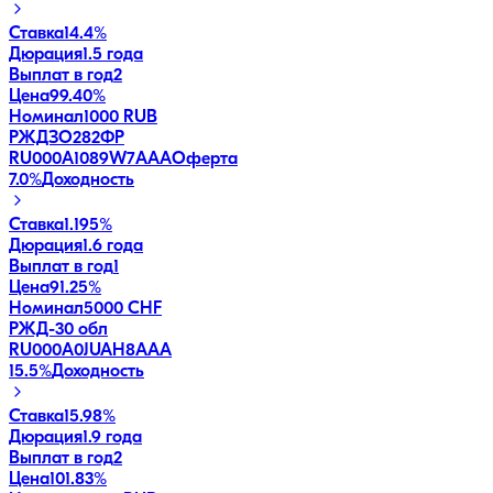
Ставка
14.4%
Дюрация
1.5 года
Выплат в год
2
Цена
99.40%
Номинал
1000 RUB
РЖДЗО282ФР
RU000A1089W7
AAA
Оферта
7.0
%
Доходность
Ставка
1.195%
Дюрация
1.6 года
Выплат в год
1
Цена
91.25%
Номинал
5000 CHF
РЖД-30 обл
RU000A0JUAH8
AAA
15.5
%
Доходность
Ставка
15.98%
Дюрация
1.9 года
Выплат в год
2
Цена
101.83%