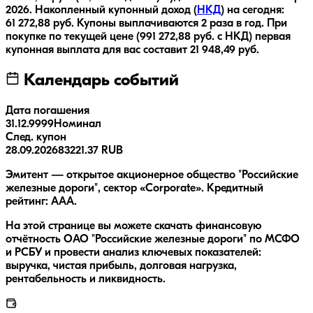
2026
.
Накопленный купонный доход (
НКД
) на сегодня:
61 272,88
руб.
Купоны выплачиваются
2 раза
в год.
При
покупке по текущей цене (
991 272,88
руб. с НКД) первая
купонная выплата для вас составит
21 948,49
руб.
Календарь событий
Дата погашения
31.12.9999
Номинал
След. купон
28.09.2026
83221.37 RUB
Эмитент — открытое акционерное общество "Российские
железные дороги", сектор «Corporate». Кредитный
рейтинг: AAA.
На этой странице вы можете скачать финансовую
отчётность ОАО "Российские железные дороги" по МСФО
и РСБУ и провести анализ ключевых показателей:
выручка, чистая прибыль, долговая нагрузка,
рентабельность и ликвидность.