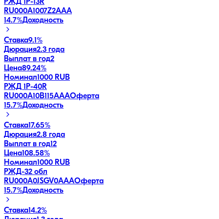
РЖД 1Р-13R
RU000A1007Z2
AAA
14.7
%
Доходность
Ставка
9.1%
Дюрация
2.3 года
Выплат в год
2
Цена
89.24%
Номинал
1000 RUB
РЖД 1Р-40R
RU000A10B115
AAA
Оферта
15.7
%
Доходность
Ставка
17.65%
Дюрация
2.8 года
Выплат в год
12
Цена
108.58%
Номинал
1000 RUB
РЖД-32 обл
RU000A0JSGV0
AAA
Оферта
15.7
%
Доходность
Ставка
14.2%