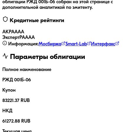
облигации
РЖД 001Б-06
собран на этой странице с
дополнительной аналитикой по эмитенту.
Кредитные рейтинги
АКРА
AAA
ЭкспертРА
AAA
Информация:
Мосбиржа
Smart-Lab
Интерфакс
Параметры облигации
Полное наименование
РЖД 001Б-06
Купон
83221.37 RUB
НКД
61272.88 RUB
Текущая цена