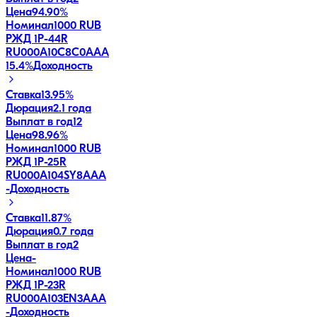
Цена
94.90%
Номинал
1000 RUB
РЖД 1Р-44R
RU000A10C8C0
AAA
15.4
%
Доходность
Ставка
13.95%
Дюрация
2.1 года
Выплат в год
12
Цена
98.96%
Номинал
1000 RUB
РЖД 1Р-25R
RU000A104SY8
AAA
-
Доходность
Ставка
11.87%
Дюрация
0.7 года
Выплат в год
2
Цена
-
Номинал
1000 RUB
РЖД 1Р-23R
RU000A103EN3
AAA
-
Доходность