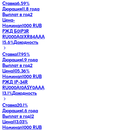
Ставка
6.59%
Дюрация
11.8 года
Выплат в год
2
Цена
-
Номинал
1000 RUB
РЖД Б01P3R
RU000A0JXR84
AAA
15.6
%
Доходность
Ставка
17.95%
Дюрация
1.9 года
Выплат в год
2
Цена
105.36%
Номинал
1000 RUB
РЖД 1Р-34R
RU000A10ASY0
AAA
13.1
%
Доходность
Ставка
20.1%
Дюрация
1.6 года
Выплат в год
12
Цена
113.03%
Номинал
1000 RUB