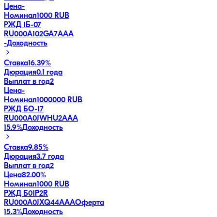
Цена
-
Номинал
1000 RUB
РЖД 1Б-07
RU000A102GA7
AAA
-
Доходность
Ставка
16.39%
Дюрация
0.1 года
Выплат в год
2
Цена
-
Номинал
1000000 RUB
РЖД БО-17
RU000A0JWHU2
AAA
15.9
%
Доходность
Ставка
9.85%
Дюрация
3.7 года
Выплат в год
2
Цена
82.00%
Номинал
1000 RUB
РЖД Б01P2R
RU000A0JXQ44
AAA
Оферта
15.3
%
Доходность