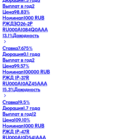
Дюрация
1.3 года
Выплат в год
2
Цена
98.83%
Номинал
1000 RUB
РЖДЗО26-2Р
RU000A1084Q0
AAA
13.1
%
Доходность
Ставка
7.675%
Дюрация
0.1 года
Выплат в год
2
Цена
99.57%
Номинал
100000 RUB
РЖД 1Р-37R
RU000A10AZ45
AAA
15.3
%
Доходность
Ставка
19.5%
Дюрация
1.7 года
Выплат в год
12
Цена
109.10%
Номинал
1000 RUB
РЖД 1Р-47R
RU000A10D541
AAA