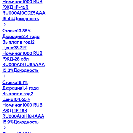
Номинал
1000 RUB
РЖД 1Р-45R
RU000A10CDZ5
AAA
15.4
%
Доходность
Ставка
13.85%
Дюрация
2.4 года
Выплат в год
12
Цена
98.71%
Номинал
1000 RUB
РЖД-28 обл
RU000A0JTU85
AAA
15.3
%
Доходность
Ставка
18.1%
Дюрация
1.4 года
Выплат в год
2
Цена
104.65%
Номинал
1000 RUB
РЖД 1Р-18R
RU000A101H84
AAA
15.9
%
Доходность