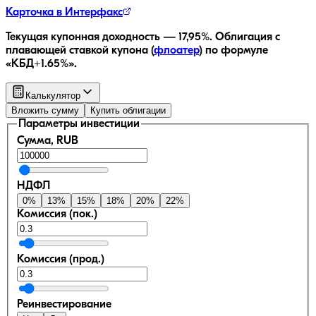
Карточка в Интерфакс
Текущая купонная доходность —
17,95
%.
Облигация с
плавающей ставкой купона (
флоатер
)
по формуле
«КБД+1.65%»
.
Калькулятор
Вложить сумму
Купить облигации
Параметры инвестиции
Сумма, RUB
НДФЛ
0
%
13
%
15
%
18
%
20
%
22
%
Комиссия (пок.)
Комиссия (прод.)
Реинвестирование