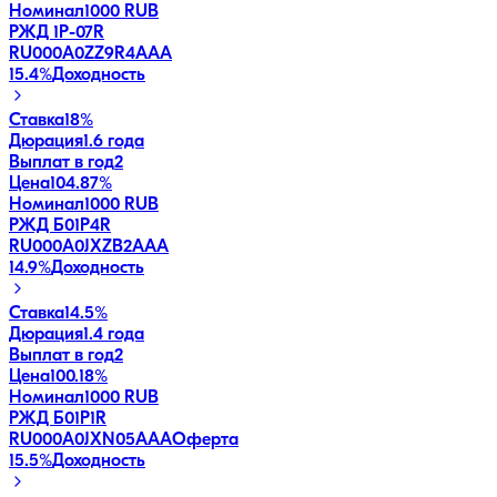
Номинал
1000 RUB
РЖД 1Р-07R
RU000A0ZZ9R4
AAA
15.4
%
Доходность
Ставка
18%
Дюрация
1.6 года
Выплат в год
2
Цена
104.87%
Номинал
1000 RUB
РЖД Б01P4R
RU000A0JXZB2
AAA
14.9
%
Доходность
Ставка
14.5%
Дюрация
1.4 года
Выплат в год
2
Цена
100.18%
Номинал
1000 RUB
РЖД Б01P1R
RU000A0JXN05
AAA
Оферта
15.5
%
Доходность