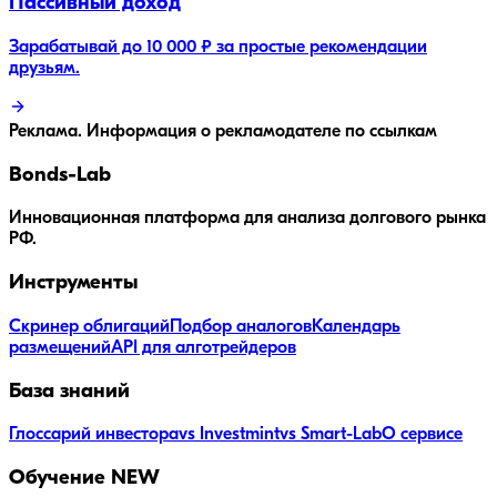
Пассивный доход
Зарабатывай до 10 000 ₽ за простые рекомендации
друзьям.
Реклама. Информация о рекламодателе по ссылкам
Bonds
-Lab
Инновационная платформа для анализа долгового рынка
РФ.
Инструменты
Скринер облигаций
Подбор аналогов
Календарь
размещений
API для алготрейдеров
База знаний
Глоссарий инвестора
vs Investmint
vs Smart-Lab
О сервисе
Обучение
NEW