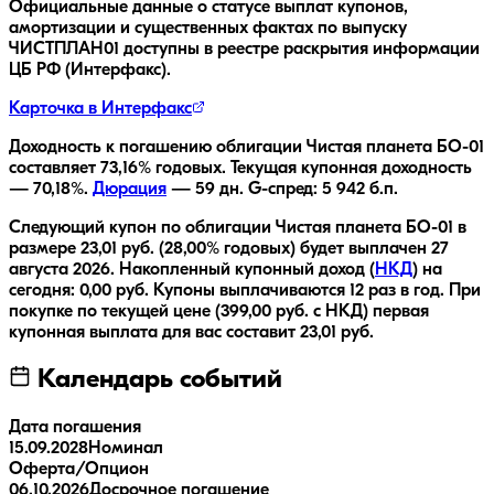
Официальные данные о статусе выплат купонов,
амортизации и существенных фактах по выпуску
ЧИСТПЛАН01
доступны в реестре раскрытия информации
ЦБ РФ (Интерфакс).
Карточка в Интерфакс
Доходность к погашению облигации
Чистая планета БО-01
составляет
73,16
% годовых.
Текущая купонная доходность
—
70,18
%.
Дюрация
—
59
дн.
G-спред:
5 942
б.п.
Следующий купон по облигации
Чистая планета БО-01
в
размере
23,01
руб.
(28,00% годовых)
будет выплачен
27
августа 2026
.
Накопленный купонный доход (
НКД
) на
сегодня:
0,00
руб.
Купоны выплачиваются
12 раз
в год.
При
покупке по текущей цене (
399,00
руб. с НКД) первая
купонная выплата для вас составит
23,01
руб.
Календарь событий
Дата погашения
15.09.2028
Номинал
Оферта/Опцион
06.10.2026
Досрочное погашение