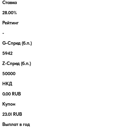
Ставка
28.00%
Рейтинг
-
G-Спред (б.п.)
5942
Z-Спред (б.п.)
50000
НКД
0.00 RUB
Купон
23.01 RUB
Выплат в год