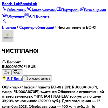
Bonds
-Lab
Bonds
Lab
Облигации
Альтернативы
Портфель
Размещения
Обучение
API Данные
Главная
Скринер облигаций
Чистая планета БО-01
ЧИСТПЛАН01
Дефолт
RU000A1070P1
-
RUB
1
42
В Т-Банк
Альтернативы
Облигация Чистая планета БО-01 (ISIN: RU000A1070P1,
тикер: RU000A1070P1) эмитента Общество с ограниченной
ответственностью "ЧИСТАЯ ПЛАНЕТА" торгуется по цене
39,90% от номинала (399,00 руб.).
Дата погашения — 15
сентября 2028.
Объём выпуска — 100 млн руб..
⚠️ По