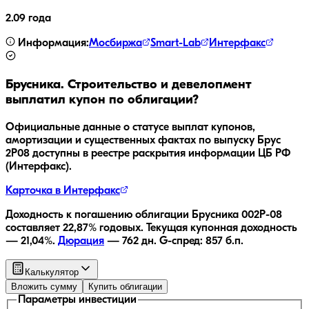
2.09 года
Информация:
Мосбиржа
Smart-Lab
Интерфакс
Брусника. Строительство и девелопмент
выплатил купон по облигации?
Официальные данные о статусе выплат купонов,
амортизации и существенных фактах по выпуску
Брус
2Р08
доступны в реестре раскрытия информации ЦБ РФ
(Интерфакс).
Карточка в Интерфакс
Доходность к погашению облигации
Брусника 002Р-08
составляет
22,87
% годовых.
Текущая купонная доходность
—
21,04
%.
Дюрация
—
762
дн.
G-спред:
857
б.п.
Калькулятор
Вложить сумму
Купить облигации
Параметры инвестиции