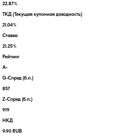
22.87%
ТКД (Текущая купонная доходность)
21.04%
Ставка
21.25%
Рейтинг
A-
G-Спред (б.п.)
857
Z-Спред (б.п.)
919
НКД
9.90 RUB