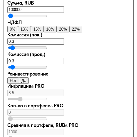
Сумма, RUB
НДФЛ
0
%
13
%
15
%
18
%
20
%
22
%
Комиссия (пок.)
Комиссия (прод.)
Реинвестирование
Нет
Да
Инфляция
PRO
Кол-во в портфеле
PRO
Средняя в портфеле, RUB
PRO