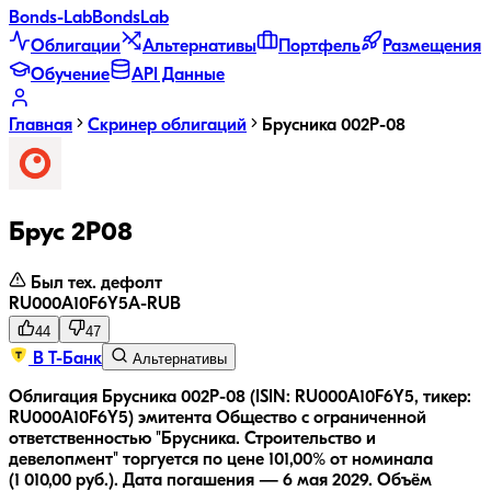
Bonds
-Lab
Bonds
Lab
Облигации
Альтернативы
Портфель
Размещения
Обучение
API Данные
Главная
Скринер облигаций
Брусника 002Р-08
Брус 2Р08
Был тех. дефолт
RU000A10F6Y5
A-
RUB
44
47
В Т-Банк
Альтернативы
Облигация Брусника 002Р-08 (ISIN: RU000A10F6Y5, тикер:
RU000A10F6Y5) эмитента Общество с ограниченной
ответственностью "Брусника. Строительство и
девелопмент" торгуется по цене 101,00% от номинала
(1 010,00 руб.).
Дата погашения — 6 мая 2029.
Объём