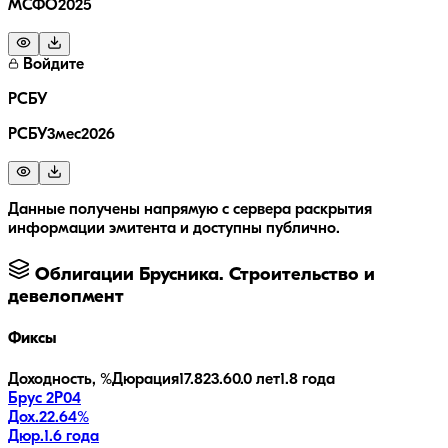
МСФО2025
Войдите
РСБУ
РСБУ3мес2026
Данные получены напрямую с сервера раскрытия
информации эмитента и доступны публично.
Облигации
Брусника. Строительство и
девелопмент
Фиксы
Доходность, %
Дюрация
17.8
23.6
0.0 лет
1.8 года
Брус 2Р04
Дох.
22.64
%
Дюр.
1.6 года