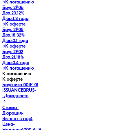
К погашению
Брус 2Р06
Дох.
23.12
%
Дюр.
1.3 года
К оферте
Брус 2P05
Дох.
18.32
%
Дюр.
0.1 года
К оферте
Брус 2P02
Дох.
21.18
%
Дюр.
0.4 года
К погашению
К погашению
К оферте
Брусника 001P-01
ISSUANCEBRUS
-
-
Доходность
Ставка
-
Дюрация
-
Выплат в год
4
Цена
-
Номинал
1000 RUB