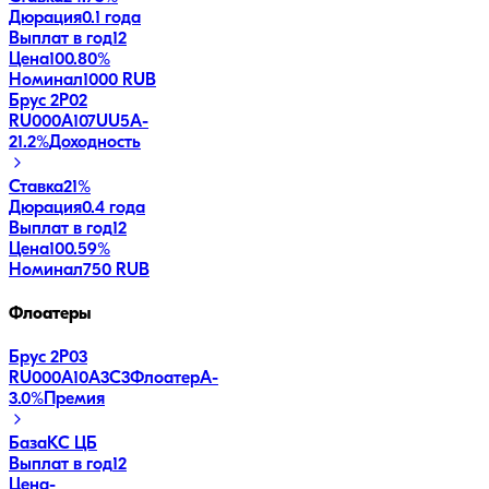
Дюрация
0.1 года
Выплат в год
12
Цена
100.80%
Номинал
1000 RUB
Брус 2P02
RU000A107UU5
A-
21.2
%
Доходность
Ставка
21%
Дюрация
0.4 года
Выплат в год
12
Цена
100.59%
Номинал
750 RUB
Флоатеры
Брус 2P03
RU000A10A3C3
Флоатер
A-
3.0
%
Премия
База
КС ЦБ
Выплат в год
12
Цена
-