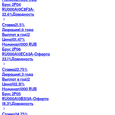
Брус 2Р04
RU000A10C8F3
A-
22.6
%
Доходность
Ставка
21.5%
Дюрация
1.6 года
Выплат в год
12
Цена
101.47%
Номинал
1000 RUB
Брус 2Р06
RU000A10EC63
A-
Оферта
23.1
%
Доходность
Ставка
22.75%
Дюрация
1.3 года
Выплат в год
12
Цена
102.31%
Номинал
1000 RUB
Брус 2P05
RU000A10B313
A-
Оферта
18.3
%
Доходность
Ставка
24.75%