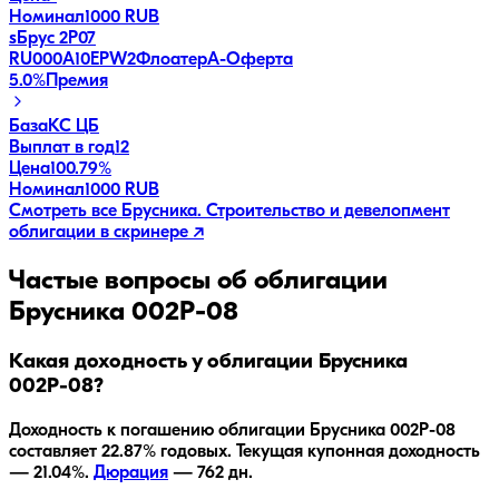
Номинал
1000 RUB
sБрус 2Р07
RU000A10EPW2
Флоатер
A-
Оферта
5.0
%
Премия
База
КС ЦБ
Выплат в год
12
Цена
100.79%
Номинал
1000 RUB
Смотреть все
Брусника. Строительство и девелопмент
облигации в скринере ↗
Частые вопросы об облигации
Брусника 002Р-08
Какая доходность у облигации Брусника
002Р-08?
Доходность к погашению облигации
Брусника 002Р-08
составляет
22.87
% годовых.
Текущая купонная доходность
— 21.04%.
Дюрация
—
762
дн.