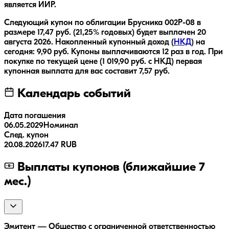
является ИИР.
Следующий купон по облигации
Брусника 002Р-08
в
размере
17,47
руб.
(21,25% годовых)
будет выплачен
20
августа 2026
.
Накопленный купонный доход (
НКД
) на
сегодня:
9,90
руб.
Купоны выплачиваются
12 раз
в год.
При
покупке по текущей цене (
1 019,90
руб. с НКД) первая
купонная выплата для вас составит
7,57
руб.
Календарь событий
Дата погашения
06.05.2029
Номинал
След. купон
20.08.2026
17.47 RUB
Выплаты купонов (ближайшие 7
мес.)
Эмитент — Общество с ограниченной ответственностью