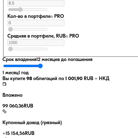
Кол-во в портфеле
PRO
Средняя в портфеле, RUB
PRO
Срок владения
12 месяцев
до погашения
1 месяц
1 год
Вы купите
98
облигаций по
1 001,90
RUB
+ НКД
Вложено
99 060,36
RUB
Купонный доход (грязный)
+
15 154,56
RUB