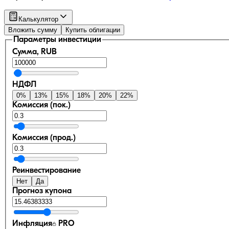
Калькулятор
Вложить сумму
Купить облигации
Параметры инвестиции
Сумма, RUB
НДФЛ
0
%
13
%
15
%
18
%
20
%
22
%
Комиссия (пок.)
Комиссия (прод.)
Реинвестирование
Нет
Да
Прогноз купона
Инфляция
PRO