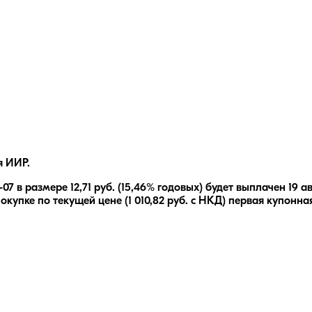
я ИИР.
-07
в размере
12,71
руб.
(15,46% годовых)
будет выплачен
19 а
окупке по текущей цене (
1 010,82
руб. с НКД) первая купонна