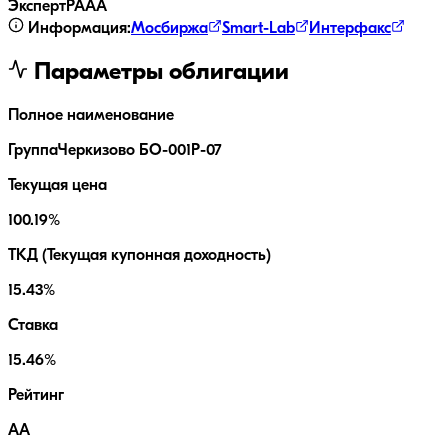
ЭкспертРА
AA
Информация:
Мосбиржа
Smart-Lab
Интерфакс
Параметры облигации
Полное наименование
ГруппаЧеркизово БО-001Р-07
Текущая цена
100.19%
ТКД (Текущая купонная доходность)
15.43%
Ставка
15.46%
Рейтинг
AA