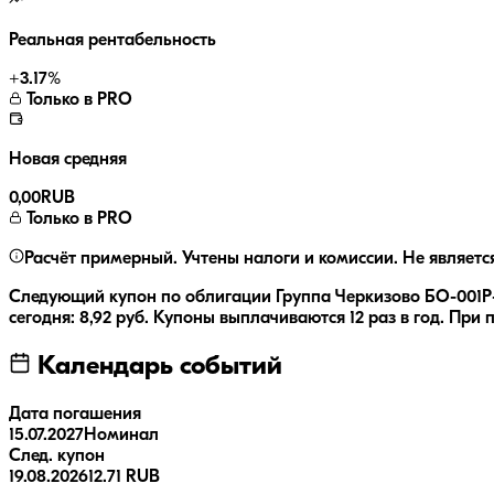
Реальная рентабельность
+
3.17
%
Только в PRO
Новая средняя
0,00
RUB
Только в PRO
Расчёт примерный. Учтены налоги и комиссии. Не являетс
Следующий купон по облигации
Группа Черкизово БО-001Р
сегодня:
8,92
руб.
Купоны выплачиваются
12 раз
в год.
При п
Календарь событий
Дата погашения
15.07.2027
Номинал
След. купон
19.08.2026
12.71 RUB