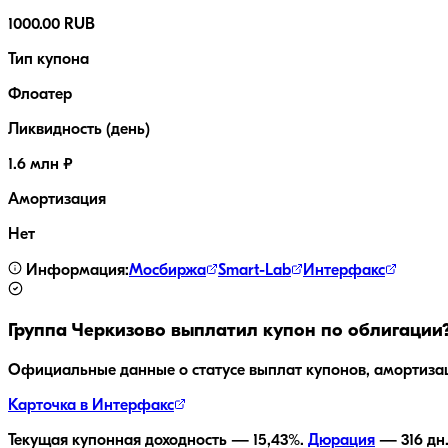
1000.00 RUB
Тип купона
Флоатер
Ликвидность (день)
1.6 млн ₽
Амортизация
Нет
Информация:
Мосбиржа
Smart-Lab
Интерфакс
Группа Черкизово
выплатил купон по облигации
Официальные данные о статусе выплат купонов, амортиза
Карточка в Интерфакс
Текущая купонная доходность —
15,43
%.
Дюрация
—
316
дн