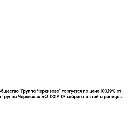
щество "Группа Черкизово" торгуется по цене 100,19% от
и
Группа Черкизово БО-001Р-07
собран на этой странице с