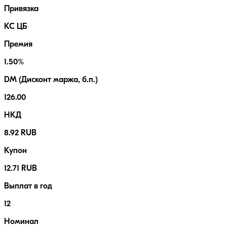
Привязка
КС ЦБ
Премия
1.50%
DM (Дисконт маржа, б.п.)
126.00
НКД
8.92 RUB
Купон
12.71 RUB
Выплат в год
12
Номинал