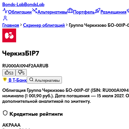
Bonds
-Lab
Bonds
Lab
Облигации
Альтернативы
Портфель
Размещения
Главная
Скринер облигаций
Группа Черкизово БО-001Р-
ЧеркизБ1P7
RU000A1094F2
AA
RUB
53
5
В Т-Банк
Альтернативы
Облигация Группа Черкизово БО-001Р-07 (ISIN: RU000A1094F
номинала (1 001,90 руб.).
Дата погашения — 15 июля 2027.
О
дополнительной аналитикой по эмитенту.
Кредитные рейтинги
АКРА
AA