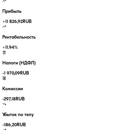
Прибыль
+
11 826,92
RUB
Рентабельность
+
11.94
%
Налоги (НДФЛ)
-
1 970,09
RUB
Комиссии
-
297,18
RUB
Убыток по телу
-186,20
RUB