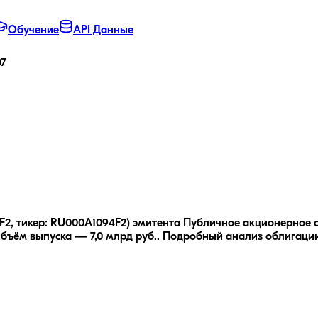
Обучение
API Данные
07
2, тикер: RU000A1094F2) эмитента Публичное акционерное об
бъём выпуска — 7,0 млрд руб..
Подробный анализ облигаци