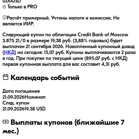
0,00
USD
Только в PRO
Расчёт примерный. Учтены налоги и комиссии. Не
является ИИР.
Следующий купон по облигации
Credit Bank of Moscow
3.875 21/0
в размере
19,38
руб.
(3,88% годовых)
будет
выплачен
21 сентября 2026
.
Накопленный купонный доход
(
НКД
) на сегодня:
15,07
руб.
Купоны выплачиваются
2 раза
в год.
При покупке по текущей цене (
895,07
руб. с НКД)
первая купонная выплата для вас составит
4,31
руб.
Календарь событий
Дата погашения
21.09.2026
Номинал
След. купон
21.09.2026
19.38 USD
Выплаты купонов (ближайшие 7
мес.)