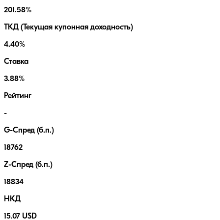
201.58%
ТКД (Текущая купонная доходность)
4.40%
Ставка
3.88%
Рейтинг
-
G-Спред (б.п.)
18762
Z-Спред (б.п.)
18834
НКД
15.07 USD