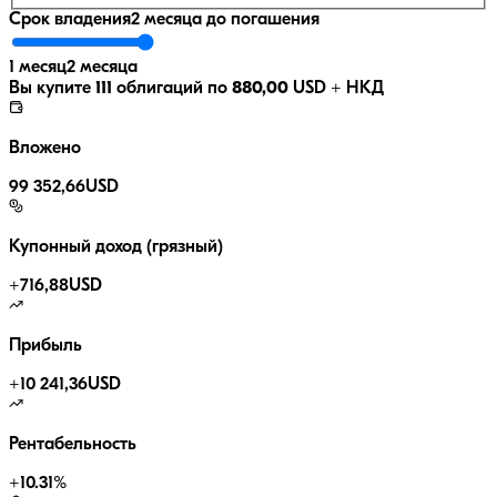
Срок владения
2 месяца
до погашения
1 месяц
2 месяца
Вы купите
111
облигаций по
880,00
USD
+ НКД
Вложено
99 352,66
USD
Купонный доход (грязный)
+
716,88
USD
Прибыль
+
10 241,36
USD
Рентабельность
+
10.31
%