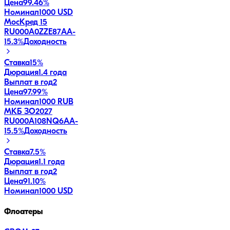
Цена
99.46%
Номинал
1000 USD
МосКред 15
RU000A0ZZE87
AA-
15.3
%
Доходность
Ставка
15%
Дюрация
1.4 года
Выплат в год
2
Цена
97.99%
Номинал
1000 RUB
МКБ ЗО2027
RU000A108NQ6
AA-
15.5
%
Доходность
Ставка
7.5%
Дюрация
1.1 года
Выплат в год
2
Цена
91.10%
Номинал
1000 USD
Флоатеры