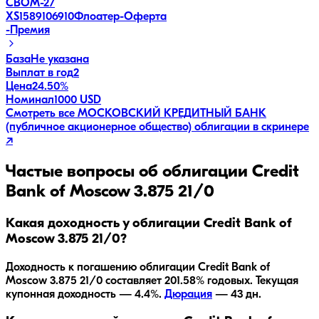
CBOM-27
XS1589106910
Флоатер
-
Оферта
-
Премия
База
Не указана
Выплат в год
2
Цена
24.50%
Номинал
1000 USD
Смотреть все
МОСКОВСКИЙ КРЕДИТНЫЙ БАНК
(публичное акционерное общество)
облигации в скринере
↗
Частые вопросы об облигации
Credit
Bank of Moscow 3.875 21/0
Какая доходность у облигации Credit Bank of
Moscow 3.875 21/0?
Доходность к погашению облигации
Credit Bank of
Moscow 3.875 21/0
составляет
201.58
% годовых.
Текущая
купонная доходность — 4.4%.
Дюрация
—
43
дн.