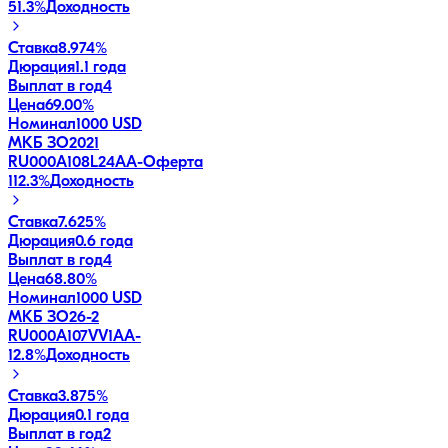
51.3
%
Доходность
Ставка
8.974%
Дюрация
1.1 года
Выплат в год
4
Цена
69.00%
Номинал
1000 USD
МКБ ЗО2021
RU000A108L24
AA-
Оферта
112.3
%
Доходность
Ставка
7.625%
Дюрация
0.6 года
Выплат в год
4
Цена
68.80%
Номинал
1000 USD
МКБ ЗО26-2
RU000A107VV1
AA-
12.8
%
Доходность
Ставка
3.875%
Дюрация
0.1 года
Выплат в год
2