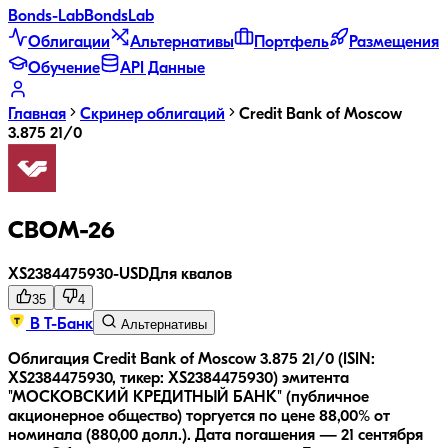
Bonds
-Lab
Bonds
Lab
Облигации
Альтернативы
Портфель
Размещения
Обучение
API Данные
Главная
Скринер облигаций
Credit Bank of Moscow
3.875 21/0
CBOM-26
XS2384475930
-
USD
Для квалов
35
4
В Т-Банк
Альтернативы
Облигация Credit Bank of Moscow 3.875 21/0 (ISIN:
XS2384475930, тикер: XS2384475930) эмитента
"МОСКОВСКИЙ КРЕДИТНЫЙ БАНК" (публичное
акционерное общество) торгуется по цене 88,00% от
номинала (880,00 долл.).
Дата погашения — 21 сентября