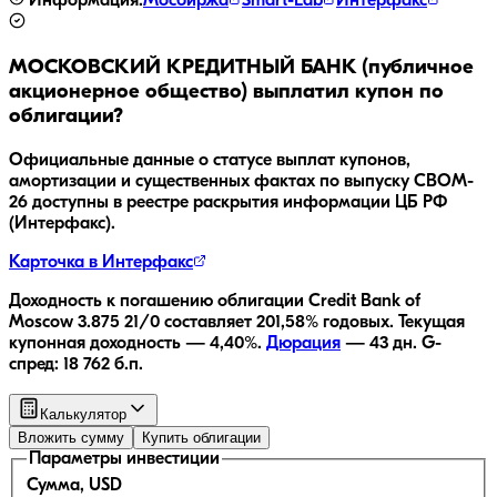
Информация:
Мосбиржа
Smart-Lab
Интерфакс
МОСКОВСКИЙ КРЕДИТНЫЙ БАНК (публичное
акционерное общество)
выплатил купон по
облигации?
Официальные данные о статусе выплат купонов,
амортизации и существенных фактах по выпуску
CBOM-
26
доступны в реестре раскрытия информации ЦБ РФ
(Интерфакс).
Карточка в Интерфакс
Доходность к погашению облигации
Credit Bank of
Moscow 3.875 21/0
составляет
201,58
% годовых.
Текущая
купонная доходность —
4,40
%.
Дюрация
—
43
дн.
G-
спред:
18 762
б.п.
Калькулятор
Вложить сумму
Купить облигации
Параметры инвестиции
Сумма, USD