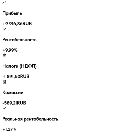
Прибыль
+
9 916,86
RUB
Рентабельность
+
9.99
%
Налоги (НДФЛ)
-
1 891,50
RUB
Комиссии
-
589,21
RUB
Реальная рентабельность
+
1.37
%