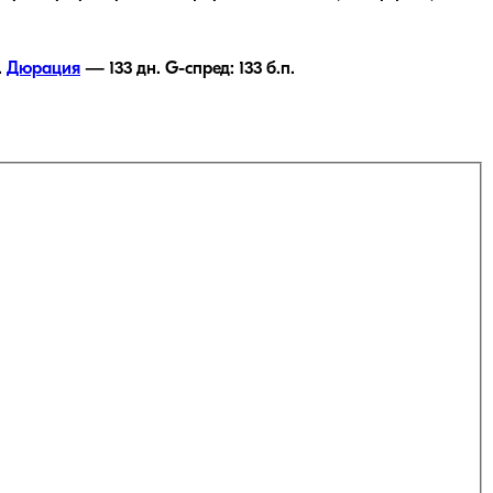
.
Дюрация
—
133
дн.
G-спред:
133
б.п.