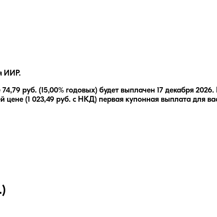
я ИИР.
е
74,79
руб.
(15,00% годовых)
будет выплачен
17 декабря 2026
.
й цене (
1 023,49
руб. с НКД) первая купонная выплата для ва
)