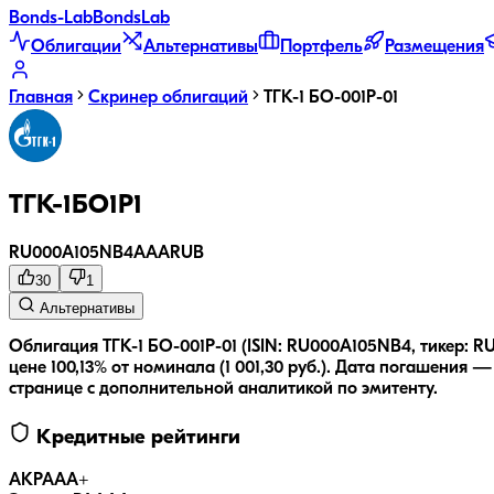
Bonds
-Lab
Bonds
Lab
Облигации
Альтернативы
Портфель
Размещения
Главная
Скринер облигаций
ТГК-1 БО-001Р-01
ТГК-1БО1P1
RU000A105NB4
AAA
RUB
30
1
Альтернативы
Облигация ТГК-1 БО-001Р-01 (ISIN: RU000A105NB4, тикер:
цене 100,13% от номинала (1 001,30 руб.).
Дата погашения — 1
странице с дополнительной аналитикой по эмитенту.
Кредитные рейтинги
АКРА
AA+