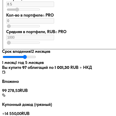
Кол-во в портфеле
PRO
Средняя в портфеле, RUB
PRO
Срок владения
12 месяцев
1 месяц
1 год 5 месяцев
Вы купите
97
облигаций по
1 001,30
RUB
+ НКД
Вложено
99 278,53
RUB
Купонный доход (грязный)
+
14 550,00
RUB