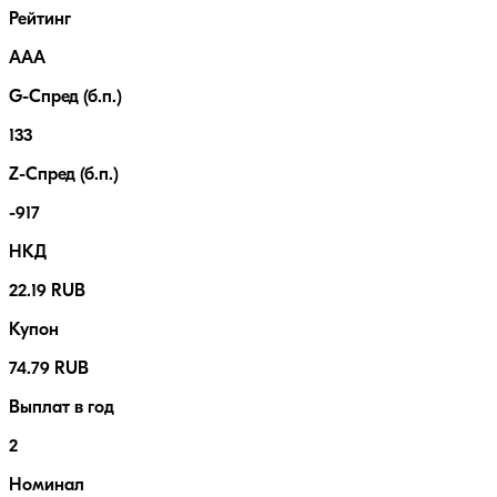
Рейтинг
AAA
G-Спред (б.п.)
133
Z-Спред (б.п.)
-917
НКД
22.19 RUB
Купон
74.79 RUB
Выплат в год
2
Номинал