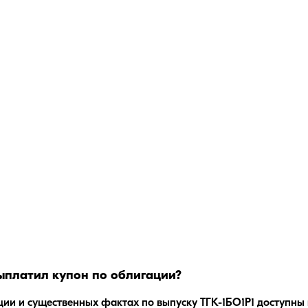
платил купон по облигации?
ции и существенных фактах по выпуску
ТГК-1БО1P1
доступны 