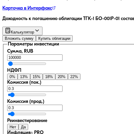
Карточка в Интерфакс
Доходность к погашению облигации
ТГК-1 БО-001Р-01
соста
Калькулятор
Вложить сумму
Купить облигации
Параметры инвестиции
Сумма, RUB
НДФЛ
0
%
13
%
15
%
18
%
20
%
22
%
Комиссия (пок.)
Комиссия (прод.)
Реинвестирование
Нет
Да
Инфляция
PRO