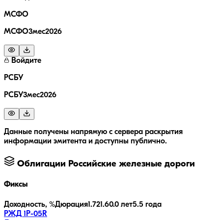
МСФО
МСФО3мес2026
Войдите
РСБУ
РСБУ3мес2026
Данные получены напрямую с сервера раскрытия
информации эмитента и доступны публично.
Облигации
Российские железные дороги
Фиксы
Доходность, %
Дюрация
1.7
21.6
0.0 лет
5.5 года
РЖД 1Р-05R