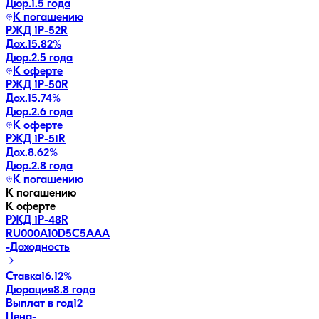
Дюр.
1.5 года
К погашению
РЖД 1Р-52R
Дох.
15.82
%
Дюр.
2.5 года
К оферте
РЖД 1Р-50R
Дох.
15.74
%
Дюр.
2.6 года
К оферте
РЖД 1Р-51R
Дох.
8.62
%
Дюр.
2.8 года
К погашению
К погашению
К оферте
РЖД 1Р-48R
RU000A10D5C5
AAA
-
Доходность
Ставка
16.12%
Дюрация
8.8 года
Выплат в год
12
Цена
-