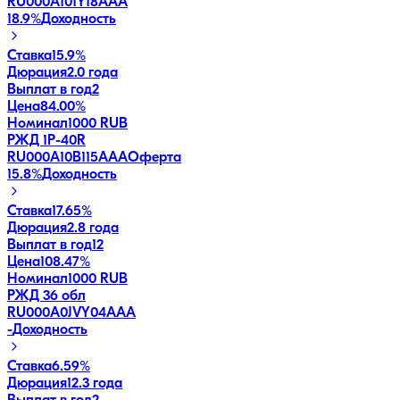
RU000A101Y18
AAA
18.9
%
Доходность
Ставка
15.9%
Дюрация
2.0 года
Выплат в год
2
Цена
84.00%
Номинал
1000 RUB
РЖД 1Р-40R
RU000A10B115
AAA
Оферта
15.8
%
Доходность
Ставка
17.65%
Дюрация
2.8 года
Выплат в год
12
Цена
108.47%
Номинал
1000 RUB
РЖД 36 обл
RU000A0JVY04
AAA
-
Доходность
Ставка
6.59%
Дюрация
12.3 года