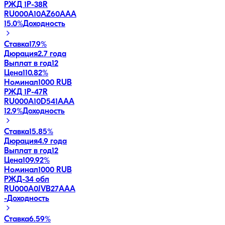
РЖД 1Р-38R
RU000A10AZ60
AAA
15.0
%
Доходность
Ставка
17.9%
Дюрация
2.7 года
Выплат в год
12
Цена
110.82%
Номинал
1000 RUB
РЖД 1Р-47R
RU000A10D541
AAA
12.9
%
Доходность
Ставка
15.85%
Дюрация
4.9 года
Выплат в год
12
Цена
109.92%
Номинал
1000 RUB
РЖД-34 обл
RU000A0JVB27
AAA
-
Доходность
Ставка
6.59%