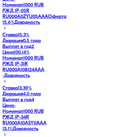
Номинал
1000 RUB
РЖД 1Р-05R
RU000A0ZYU05
AAA
Оферта
15.6
%
Доходность
Ставка
15.3%
Дюрация
0.5 года
Выплат в год
2
Цена
100.14%
Номинал
1000 RUB
РЖД 1Р-31R
RU000A108124
AAA
-
Доходность
Ставка
13.39%
Дюрация
4.0 года
Выплат в год
4
Цена
-
Номинал
1000 RUB
РЖД 1Р-34R
RU000A10ASY0
AAA
13.1
%
Доходность