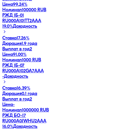
Цена
99.24%
Номинал
100000 RUB
РЖД 1Б-01
RU000A101TT2
AAA
19.0
%
Доходность
Ставка
17.26%
Дюрация
1.9 года
Выплат в год
2
Цена
91.00%
Номинал
1000 RUB
РЖД 1Б-07
RU000A102GA7
AAA
-
Доходность
Ставка
16.39%
Дюрация
0.1 года
Выплат в год
2
Цена
-
Номинал
1000000 RUB
РЖД БО-17
RU000A0JWHU2
AAA
16.0
%
Доходность