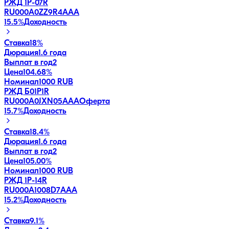
РЖД 1Р-07R
RU000A0ZZ9R4
AAA
15.5
%
Доходность
Ставка
18%
Дюрация
1.6 года
Выплат в год
2
Цена
104.68%
Номинал
1000 RUB
РЖД Б01P1R
RU000A0JXN05
AAA
Оферта
15.7
%
Доходность
Ставка
18.4%
Дюрация
1.6 года
Выплат в год
2
Цена
105.00%
Номинал
1000 RUB
РЖД 1Р-14R
RU000A1008D7
AAA
15.2
%
Доходность
Ставка
9.1%