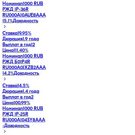
Номинал
1000 RUB
РЖД 1Р-36R
RU000A10AUE8
AAA
15.1
%
Доходность
Ставка
19.95%
Дюрация
1.9 года
Выплат в год
12
Цена
111.40%
Номинал
1000 RUB
РЖД Б01P4R
RU000A0JXZB2
AAA
14.2
%
Доходность
Ставка
14.5%
Дюрация
1.4 года
Выплат в год
2
Цена
100.99%
Номинал
1000 RUB
РЖД 1Р-25R
RU000A104SY8
AAA
-
Доходность