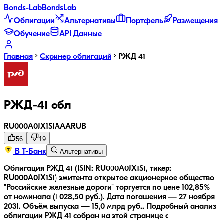
Bonds
-Lab
Bonds
Lab
Облигации
Альтернативы
Портфель
Размещения
Обучение
API Данные
Главная
Скринер облигаций
РЖД 41
РЖД-41 обл
RU000A0JX1S1
AAA
RUB
56
19
В Т-Банк
Альтернативы
Облигация РЖД 41 (ISIN: RU000A0JX1S1, тикер:
RU000A0JX1S1) эмитента открытое акционерное общество
"Российские железные дороги" торгуется по цене 102,85%
от номинала (1 028,50 руб.).
Дата погашения — 27 ноября
2031.
Объём выпуска — 15,0 млрд руб..
Подробный анализ
облигации
РЖД 41
собран на этой странице с