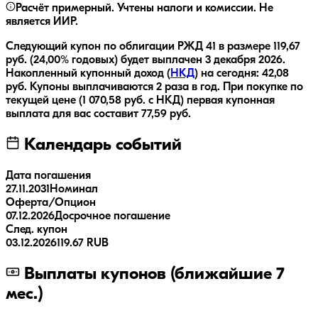
Расчёт примерный. Учтены налоги и комиссии. Не
является ИИР.
Следующий купон по облигации
РЖД 41
в размере
119,67
руб.
(24,00% годовых)
будет выплачен
3 декабря 2026
.
Накопленный купонный доход (
НКД
) на сегодня:
42,08
руб.
Купоны выплачиваются
2 раза
в год.
При покупке по
текущей цене (
1 070,58
руб. с НКД) первая купонная
выплата для вас составит
77,59
руб.
Календарь событий
Дата погашения
27.11.2031
Номинал
Оферта/Опцион
07.12.2026
Досрочное погашение
След. купон
03.12.2026
119.67 RUB
Выплаты купонов (ближайшие 7
мес.)