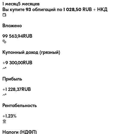
1 месяц
5 месяцев
Вы купите
93
облигаций по
1 028,50
RUB
+ НКД
Вложено
99 563,94
RUB
Купонный доход (грязный)
+
9 300,00
RUB
Прибыль
+
1 228,37
RUB
Рентабельность
+
1.23
%
Налоги (НДФЛ)