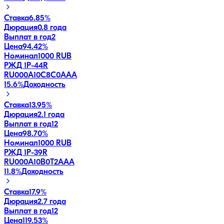
Ставка
6.85%
Дюрация
0.8 года
Выплат в год
2
Цена
94.42%
Номинал
1000 RUB
РЖД 1Р-44R
RU000A10C8C0
AAA
15.6
%
Доходность
Ставка
13.95%
Дюрация
2.1 года
Выплат в год
12
Цена
98.70%
Номинал
1000 RUB
РЖД 1Р-39R
RU000A10B0T2
AAA
11.8
%
Доходность
Ставка
17.9%
Дюрация
2.7 года
Выплат в год
12
Цена
119.53%