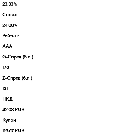
23.33%
Ставка
24.00%
Рейтинг
AAA
G-Спред (б.п.)
170
Z-Спред (б.п.)
131
НКД
42.08 RUB
Купон
119.67 RUB