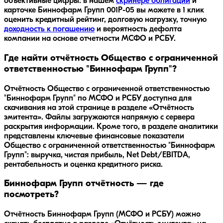
объективные цифры: в нашем
скринере облигаций
и
карточке
Биннофарм Групп 001Р-05
вы можете в 1 клик
оценить кредитный рейтинг, долговую нагрузку, точную
доходность к погашению
и вероятность дефолта
компании на основе отчетности МСФО и РСБУ.
Где найти отчётность Общество с ограниченной
ответственностью "Биннофарм Групп"?
Отчётность Общество с ограниченной ответственностью
"Биннофарм Групп" по МСФО и РСБУ доступна для
скачивания на этой странице в разделе «Отчётность
эмитента». Файлы загружаются напрямую с сервера
раскрытия информации. Кроме того, в разделе аналитики
представлены ключевые финансовые показатели
Общество с ограниченной ответственностью "Биннофарм
Групп": выручка, чистая прибыль, Net Debt/EBITDA,
рентабельность и оценка кредитного риска.
Биннофарм Групп отчётность — где
посмотреть?
Отчётность Биннофарм Групп (МСФО и РСБУ) можно