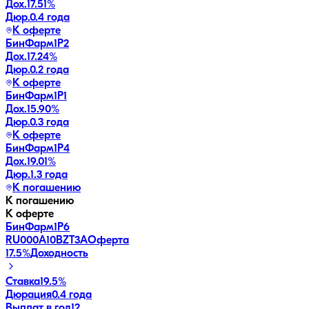
Дох.
17.51
%
Дюр.
0.4 года
К оферте
БинФарм1P2
Дох.
17.24
%
Дюр.
0.2 года
К оферте
БинФарм1P1
Дох.
15.90
%
Дюр.
0.3 года
К оферте
БинФарм1P4
Дох.
19.01
%
Дюр.
1.3 года
К погашению
К погашению
К оферте
БинФарм1P6
RU000A10BZT3
A
Оферта
17.5
%
Доходность
Ставка
19.5%
Дюрация
0.4 года
Выплат в год
12