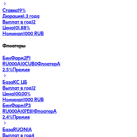
Ставка
19%
Дюрация
1.3 года
Выплат в год
12
Цена
101.88%
Номинал
1000 RUB
Флоатеры
БинФарм2P1
RU000A10CUB0
Флоатер
A
2.5
%
Премия
База
КС ЦБ
Выплат в год
12
Цена
100.00%
Номинал
1000 RUB
БинФарм1P3
RU000A107E81
Флоатер
A
2.4
%
Премия
База
RUONIA
Выплат в год
4