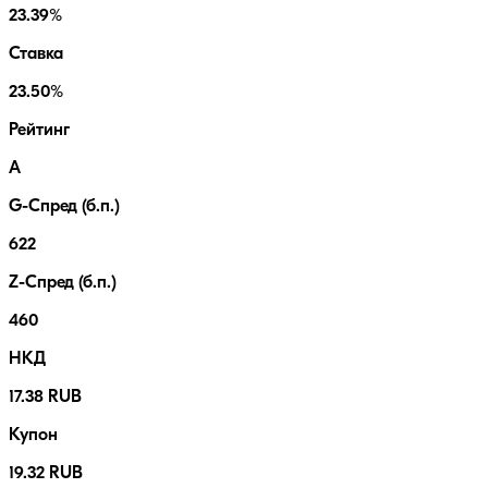
23.39%
Ставка
23.50%
Рейтинг
A
G-Спред (б.п.)
622
Z-Спред (б.п.)
460
НКД
17.38 RUB
Купон
19.32 RUB