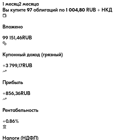
1 месяц
2 месяца
Вы купите
97
облигаций по
1 004,80
RUB
+ НКД
Вложено
99 151,46
RUB
Купонный доход (грязный)
+
3 799,17
RUB
Прибыль
+
856,36
RUB
Рентабельность
+
0.86
%
Налоги (НДФЛ)