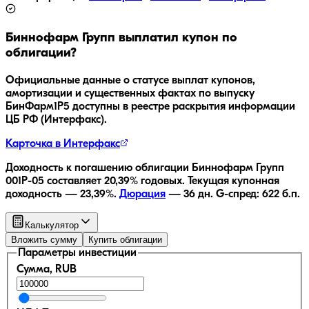
Биннофарм Групп
выплатил купон по
облигации?
Официальные данные о статусе выплат купонов,
амортизации и существенных фактах по выпуску
БинФарм1P5
доступны в реестре раскрытия информации
ЦБ РФ (Интерфакс).
Карточка в Интерфакс
Доходность к погашению облигации
Биннофарм Групп
001Р-05
составляет
20,39
% годовых.
Текущая купонная
доходность —
23,39
%.
Дюрация
—
36
дн.
G-спред:
622
б.п.
Калькулятор
Вложить сумму
Купить облигации
Параметры инвестиции
Сумма, RUB