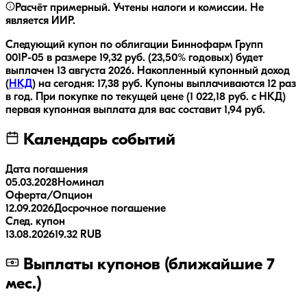
Расчёт примерный. Учтены налоги и комиссии. Не
является ИИР.
Следующий купон по облигации
Биннофарм Групп
001Р-05
в размере
19,32
руб.
(23,50% годовых)
будет
выплачен
13 августа 2026
.
Накопленный купонный доход
(
НКД
) на сегодня:
17,38
руб.
Купоны выплачиваются
12 раз
в год.
При покупке по текущей цене (
1 022,18
руб. с НКД)
первая купонная выплата для вас составит
1,94
руб.
Календарь событий
Дата погашения
05.03.2028
Номинал
Оферта/Опцион
12.09.2026
Досрочное погашение
След. купон
13.08.2026
19.32 RUB
Выплаты купонов (ближайшие 7
мес.)