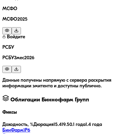
МСФО
МСФО2025
Войдите
РСБУ
РСБУ3мес2026
Данные получены напрямую с сервера раскрытия
информации эмитента и доступны публично.
Облигации
Биннофарм Групп
Фиксы
Доходность, %
Дюрация
15.4
19.5
0.1 года
1.4 года
БинФарм1P6