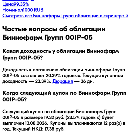
Цена
99.35%
Номинал
1000 RUB
Смотреть все
Биннофарм Групп
облигации в скринере ↗
Частые вопросы об облигации
Биннофарм Групп 001Р-05
Какая доходность у облигации Биннофарм
Групп 001Р-05?
Доходность к погашению облигации
Биннофарм Групп
001Р-05
составляет
20.39
% годовых.
Текущая купонная
доходность — 23.39%.
Дюрация
—
36
дн.
Когда следующий купон по Биннофарм Групп
001Р-05?
Следующий купон по облигации Биннофарм Групп
001Р-05 в размере 19.32 руб. (23.5% годовых) будет
выплачен 13.08.2026. Купоны выплачиваются 12 раз(а) в
год. Текущий НКД: 17.38 руб.