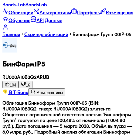
Bonds
-Lab
Bonds
Lab
Облигации
Альтернативы
Портфель
Размещения
Обучение
API Данные
Главная
Скринер облигаций
Биннофарм Групп 001Р-05
БинФарм1P5
RU000A10B3Q2
A
RUB
104
16
В Т-Банк
Альтернативы
Облигация Биннофарм Групп 001Р-05 (ISIN:
RU000A10B3Q2, тикер: RU000A10B3Q2) эмитента
Общество с ограниченной ответственностью "Биннофарм
Групп" торгуется по цене 100,48% от номинала (1 004,80
руб.).
Дата погашения — 5 марта 2028.
Объём выпуска —
6,0 млрд руб..
Подробный анализ облигации
Биннофарм