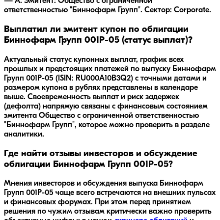
— A. Эмитент: Общество с ограниченной
ответственностью "Биннофарм Групп". Сектор: Corporate.
Выплатил ли эмитент купон по облигации
Биннофарм Групп 001Р-05 (статус выплат)?
Актуальный статус купонных выплат, график всех
прошлых и предстоящих платежей по выпуску Биннофарм
Групп 001Р-05 (ISIN: RU000A10B3Q2) с точными датами и
размером купона в рублях представлены в календаре
выше. Своевременность выплат и риск задержек
(дефолта) напрямую связаны с финансовым состоянием
эмитента Общество с ограниченной ответственностью
"Биннофарм Групп", которое можно проверить в разделе
аналитики.
Где найти отзывы инвесторов и обсуждение
облигации Биннофарм Групп 001Р-05?
Мнения инвесторов и обсуждения выпуска
Биннофарм
Групп 001Р-05
чаще всего встречаются на внешних пульсах
и финансовых форумах. При этом перед принятием
решения по чужим отзывам критически важно проверить