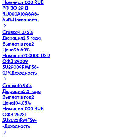
Номинал
1000 RUB
РФ ЗО 29 Д
RU000A10A8A6
-
6.4
%
Доходность
Ставка
4.375%
Дюрация
2.5 года
Выплат в год
2
Цена
96.60%
Номинал
200000 USD
ОФЗ 29009
SU29009RMFS6
-
0.1
%
Доходность
Ставка
16.94%
Дюрация
5.3 года
Выплат в год
2
Цена
104.05%
Номинал
1000 RUB
ОФЗ 26231
SU26231RMFS9
-
-
Доходность