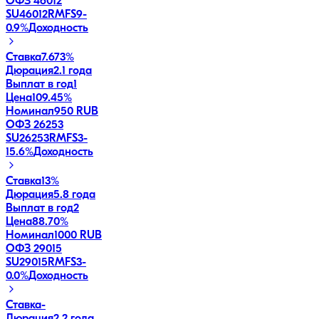
ОФЗ 46012
SU46012RMFS9
-
0.9
%
Доходность
Ставка
7.673%
Дюрация
2.1 года
Выплат в год
1
Цена
109.45%
Номинал
950 RUB
ОФЗ 26253
SU26253RMFS3
-
15.6
%
Доходность
Ставка
13%
Дюрация
5.8 года
Выплат в год
2
Цена
88.70%
Номинал
1000 RUB
ОФЗ 29015
SU29015RMFS3
-
0.0
%
Доходность
Ставка
-
Дюрация
2.2 года