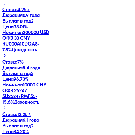
Ставка
4.25%
Дюрация
0.9 года
Выплат в год
2
Цена
98.01%
Номинал
200000 USD
ОФЗ 33 CNY
RU000A10DQA8
-
7.8
%
Доходность
Ставка
7%
Дюрация
5.4 года
Выплат в год
2
Цена
96.73%
Номинал
10000 CNY
ОФЗ 26247
SU26247RMFS5
-
15.6
%
Доходность
Ставка
12.25%
Дюрация
6.1 года
Выплат в год
2
Цена
84.20%