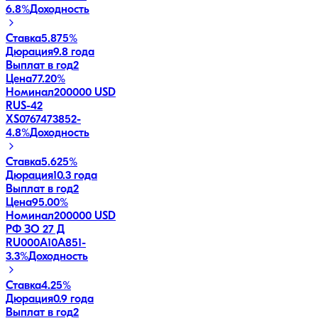
6.8
%
Доходность
Ставка
5.875%
Дюрация
9.8 года
Выплат в год
2
Цена
77.20%
Номинал
200000 USD
RUS-42
XS0767473852
-
4.8
%
Доходность
Ставка
5.625%
Дюрация
10.3 года
Выплат в год
2
Цена
95.00%
Номинал
200000 USD
РФ ЗО 27 Д
RU000A10A851
-
3.3
%
Доходность
Ставка
4.25%
Дюрация
0.9 года
Выплат в год
2