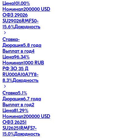
Цена
101.00%
Номинал
200000 USD
ОФЗ 29026
SU29026RMFS0
-
15.6
%
Доходность
Ставка
-
Дюрация
5.8 года
Выплат в год
4
Цена
96.34%
Номинал
1000 RUB
РФ ЗО 35 Д
RU000A10A7Y8
-
8.3
%
Доходность
Ставка
5.1%
Дюрация
6.7 года
Выплат в год
2
Цена
81.29%
Номинал
200000 USD
ОФЗ 26251
SU26251RMFS7
-
15.0
%
Доходность