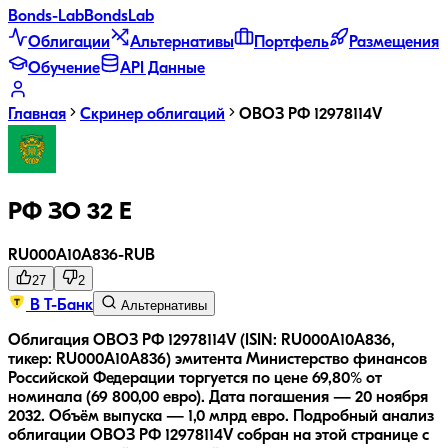
Bonds
-Lab
Bonds
Lab
Облигации
Альтернативы
Портфель
Размещения
Обучение
API Данные
Главная
Скринер облигаций
ОВОЗ РФ 12978114V
РФ ЗО 32 Е
RU000A10A836
-
RUB
27
2
В Т-Банк
Альтернативы
Облигация ОВОЗ РФ 12978114V (ISIN: RU000A10A836,
тикер: RU000A10A836) эмитента Министерство финансов
Российской Федерации торгуется по цене 69,80% от
номинала (69 800,00 евро).
Дата погашения — 20 ноября
2032.
Объём выпуска — 1,0 млрд евро.
Подробный анализ
облигации
ОВОЗ РФ 12978114V
собран на этой странице с