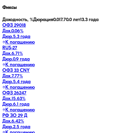
Фиксы
Доходность, %
Дюрация
0.0
17.7
0.0 лет
13.3 года
ОФЗ 29018
Дох.
0.06
%
Дюр.
5.3 года
К погашению
RUS-27
Дох.
6.71
%
Дюр.
0.9 года
К погашению
ОФЗ 33 CNY
Дох.
7.77
%
Дюр.
5.4 года
К погашению
ОФЗ 26247
Дох.
15.63
%
Дюр.
6.1 года
К погашению
РФ ЗО 29 Д
Дох.
6.42
%
Дюр.
2.5 года
К погашению