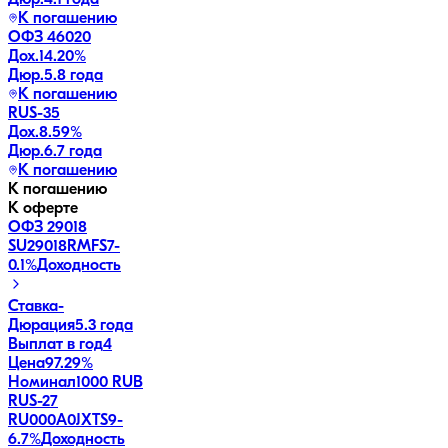
К погашению
ОФЗ 46020
Дох.
14.20
%
Дюр.
5.8 года
К погашению
RUS-35
Дох.
8.59
%
Дюр.
6.7 года
К погашению
К погашению
К оферте
ОФЗ 29018
SU29018RMFS7
-
0.1
%
Доходность
Ставка
-
Дюрация
5.3 года
Выплат в год
4
Цена
97.29%
Номинал
1000 RUB
RUS-27
RU000A0JXTS9
-
6.7
%
Доходность