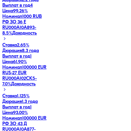
Выплат в год
4
Цена
99.26%
Номинал
1000 RUB
РФ ЗО 36 Е
RU000A10A893
-
8.5
%
Доходность
Ставка
2.65%
Дюрация
8.3 года
Выплат в год
1
Цена
61.90%
Номинал
100000 EUR
RUS-27 EUR
RU000A102CK5
-
7.0
%
Доходность
Ставка
1.125%
Дюрация
1.3 года
Выплат в год
1
Цена
93.00%
Номинал
100000 EUR
РФ ЗО 43 Д
RU000A10A877
-