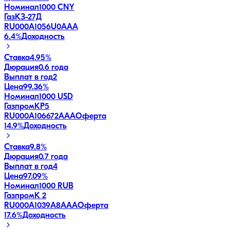
Номинал
1000 CNY
ГазКЗ-27Д
RU000A1056U0
AAA
6.4
%
Доходность
Ставка
4.95%
Дюрация
0.6 года
Выплат в год
2
Цена
99.36%
Номинал
1000 USD
ГазпромКP5
RU000A106672
AAA
Оферта
14.9
%
Доходность
Ставка
9.8%
Дюрация
0.7 года
Выплат в год
4
Цена
97.09%
Номинал
1000 RUB
ГазпромК 2
RU000A1039A8
AAA
Оферта
17.6
%
Доходность