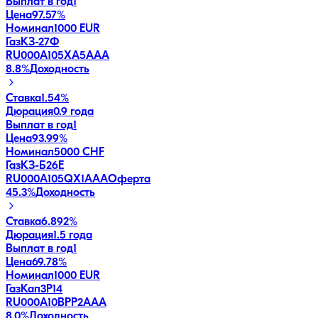
Выплат в год
1
Цена
97.57%
Номинал
1000 EUR
ГазКЗ-27Ф
RU000A105XA5
AAA
8.8
%
Доходность
Ставка
1.54%
Дюрация
0.9 года
Выплат в год
1
Цена
93.99%
Номинал
5000 CHF
ГазКЗ-Б26Е
RU000A105QX1
AAA
Оферта
45.3
%
Доходность
Ставка
6.892%
Дюрация
1.5 года
Выплат в год
1
Цена
69.78%
Номинал
1000 EUR
ГазКап3P14
RU000A10BPP2
AAA
8.0
%
Доходность