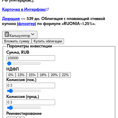
РФ (Интерфакс).
Карточка в Интерфакс
Дюрация
—
539
дн.
Облигация с плавающей ставкой
купона (
флоатер
)
по формуле «RUONIA+1.25%»
.
Калькулятор
Вложить сумму
Купить облигации
Параметры инвестиции
Сумма, RUB
НДФЛ
0
%
13
%
15
%
18
%
20
%
22
%
Комиссия (пок.)
Комиссия (прод.)
Реинвестирование