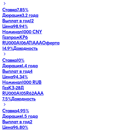
Ставка
7.85%
Дюрация
3.2 года
Выплат в год
12
Цена
98.94%
Номинал
1000 CNY
ГазпромКP6
RU000A106AT1
AAA
Оферта
14.9
%
Доходность
Ставка
10%
Дюрация
1.4 года
Выплат в год
4
Цена
94.34%
Номинал
1000 RUB
ГазКЗ-28Д
RU000A105R62
AAA
7.5
%
Доходность
Ставка
4.95%
Дюрация
1.5 года
Выплат в год
2
Цена
96.80%