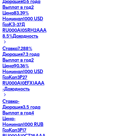
Дюрация
0.6 года
Выплат в год
2
Цена
83.39%
Номинал
1000 USD
ГазКЗ-37Д
RU000A105RH2
AAA
8.5
%
Доходность
Ставка
7.288%
Дюрация
7.3 года
Выплат в год
2
Цена
90.36%
Номинал
1000 USD
ГазКап3P27
RU000A10EFX1
AAA
-
Доходность
Ставка
-
Дюрация
3.5 года
Выплат в год
4
Цена
-
Номинал
1000 RUB
ГазКап3P17