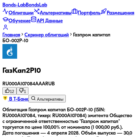
Bonds
-Lab
Bonds
Lab
Облигации
Альтернативы
Портфель
Размещения
Обучение
API Данные
Главная
Скринер облигаций
Газпром капитал
БО-002Р-10
ГазКап2P10
RU000A107084
AAA
RUB
12
1
В Т-Банк
Альтернативы
Облигация Газпром капитал БО-002Р-10 (ISIN:
RU000A107084, тикер: RU000A107084) эмитента Общество
с ограниченной ответственностью "Газпром капитал"
торгуется по цене 100,00% от номинала (1 000,00 руб.).
Дата погашения — 4 апреля 2028.
Объём выпуска — 30,0