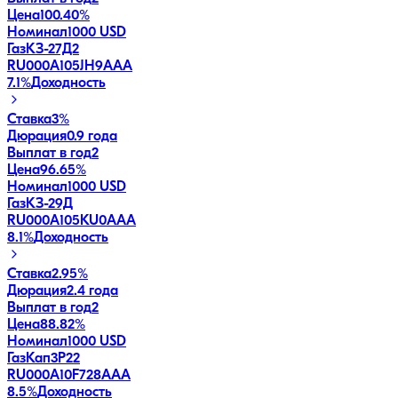
Цена
100.40%
Номинал
1000 USD
ГазКЗ-27Д2
RU000A105JH9
AAA
7.1
%
Доходность
Ставка
3%
Дюрация
0.9 года
Выплат в год
2
Цена
96.65%
Номинал
1000 USD
ГазКЗ-29Д
RU000A105KU0
AAA
8.1
%
Доходность
Ставка
2.95%
Дюрация
2.4 года
Выплат в год
2
Цена
88.82%
Номинал
1000 USD
ГазКап3P22
RU000A10F728
AAA
8.5
%
Доходность