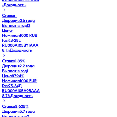
RU000A10CT25
AAA
-
Доходность
Ставка
-
Дюрация
0.6 года
Выплат в год
12
Цена
-
Номинал
1000 RUB
ГазКЗ-28Е
RU000A105BY1
AAA
8.1
%
Доходность
Ставка
1.85%
Дюрация
2.2 года
Выплат в год
1
Цена
87.94%
Номинал
1000 EUR
ГазКЗ-34Д
RU000A105A95
AAA
8.7
%
Доходность
Ставка
8.625%
Дюрация
5.7 года
Выплат в год
2