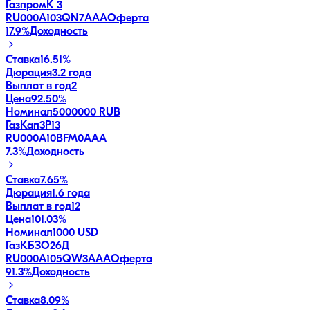
ГазпромК 3
RU000A103QN7
AAA
Оферта
17.9
%
Доходность
Ставка
16.51%
Дюрация
3.2 года
Выплат в год
2
Цена
92.50%
Номинал
5000000 RUB
ГазКап3P13
RU000A10BFM0
AAA
7.3
%
Доходность
Ставка
7.65%
Дюрация
1.6 года
Выплат в год
12
Цена
101.03%
Номинал
1000 USD
ГазКБЗО26Д
RU000A105QW3
AAA
Оферта
91.3
%
Доходность
Ставка
8.09%