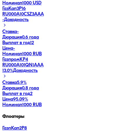
Номинал
1000 USD
ГазКап3P16
RU000A10CSZ3
AAA
-
Доходность
Ставка
-
Дюрация
0.6 года
Выплат в год
12
Цена
-
Номинал
1000 RUB
ГазпромКP4
RU000A101QN1
AAA
13.0
%
Доходность
Ставка
5.9%
Дюрация
0.8 года
Выплат в год
2
Цена
95.09%
Номинал
1000 RUB
Флоатеры
ГазпКап2P8