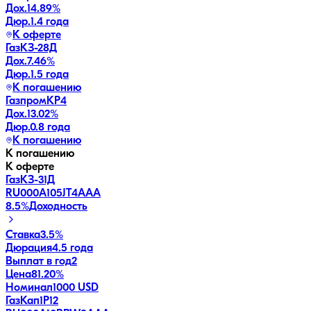
Дох.
14.89
%
Дюр.
1.4 года
К оферте
ГазКЗ-28Д
Дох.
7.46
%
Дюр.
1.5 года
К погашению
ГазпромКP4
Дох.
13.02
%
Дюр.
0.8 года
К погашению
К погашению
К оферте
ГазКЗ-31Д
RU000A105JT4
AAA
8.5
%
Доходность
Ставка
3.5%
Дюрация
4.5 года
Выплат в год
2
Цена
81.20%
Номинал
1000 USD
ГазКап1P12