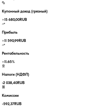
Купонный доход (грязный)
+
15 680,00
RUB
Прибыль
+
11 590,99
RUB
Рентабельность
+
11.65
%
Налоги (НДФЛ)
-
2 038,40
RUB
Комиссии
-
592,37
RUB