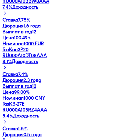
RU000A10BBW8
AAA
7.4
%
Доходность
Ставка
7.75%
Дюрация
1.6 года
Выплат в год
12
Цена
100.49%
Номинал
1000 EUR
ГазКап3P20
RU000A10DT08
AAA
8.1
%
Доходность
Ставка
7.4%
Дюрация
2.3 года
Выплат в год
12
Цена
99.00%
Номинал
1000 CNY
ГазКЗ-27Е
RU000A105RZ4
AAA
5.4
%
Доходность
Ставка
1.5%
Дюрация
0.5 года