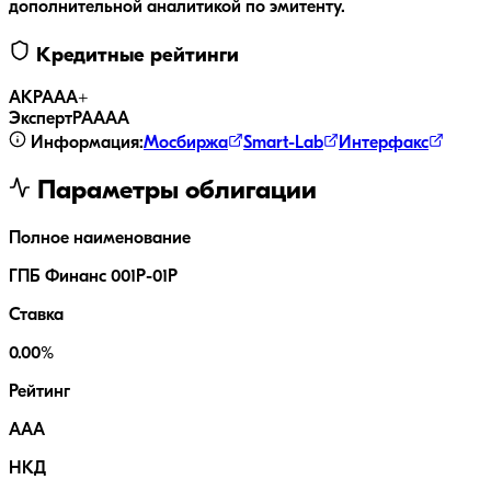
дополнительной аналитикой по эмитенту.
Кредитные рейтинги
АКРА
AA+
ЭкспертРА
AAA
Информация:
Мосбиржа
Smart-Lab
Интерфакс
Параметры облигации
Полное наименование
ГПБ Финанс 001Р-01Р
Ставка
0.00%
Рейтинг
AAA
НКД