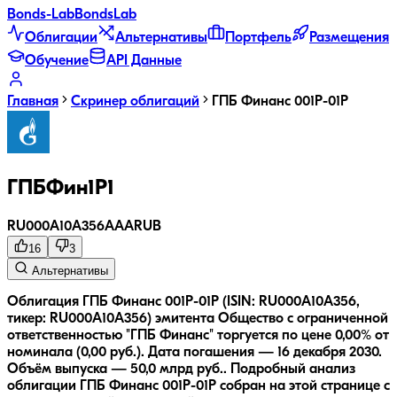
Bonds
-Lab
Bonds
Lab
Облигации
Альтернативы
Портфель
Размещения
Обучение
API Данные
Главная
Скринер облигаций
ГПБ Финанс 001Р-01Р
ГПБФин1Р1
RU000A10A356
AAA
RUB
16
3
Альтернативы
Облигация ГПБ Финанс 001Р-01Р (ISIN: RU000A10A356,
тикер: RU000A10A356) эмитента Общество с ограниченной
ответственностью "ГПБ Финанс" торгуется по цене 0,00% от
номинала (0,00 руб.).
Дата погашения — 16 декабря 2030.
Объём выпуска — 50,0 млрд руб..
Подробный анализ
облигации
ГПБ Финанс 001Р-01Р
собран на этой странице с