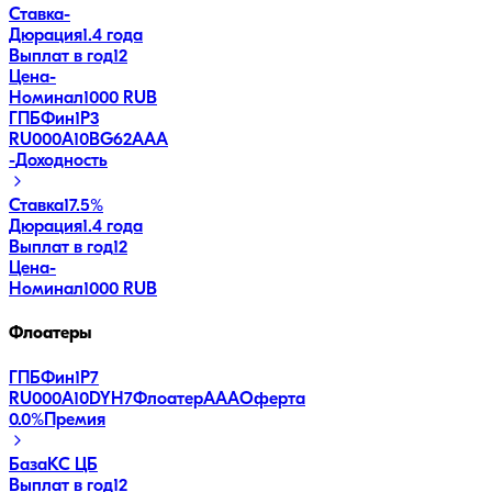
Ставка
-
Дюрация
1.4 года
Выплат в год
12
Цена
-
Номинал
1000 RUB
ГПБФин1Р3
RU000A10BG62
AAA
-
Доходность
Ставка
17.5%
Дюрация
1.4 года
Выплат в год
12
Цена
-
Номинал
1000 RUB
Флоатеры
ГПБФин1Р7
RU000A10DYH7
Флоатер
AAA
Оферта
0.0
%
Премия
База
КС ЦБ
Выплат в год
12