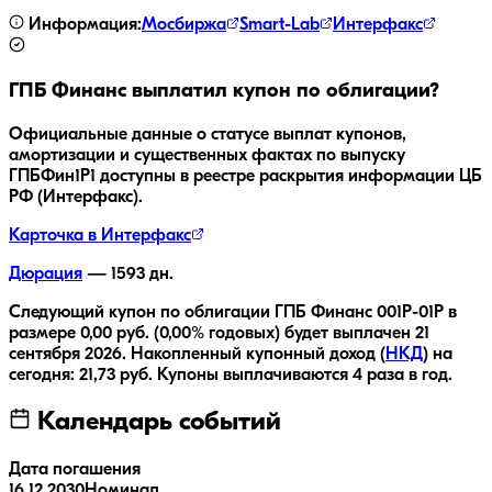
Информация:
Мосбиржа
Smart-Lab
Интерфакс
ГПБ Финанс
выплатил купон по облигации?
Официальные данные о статусе выплат купонов,
амортизации и существенных фактах по выпуску
ГПБФин1Р1
доступны в реестре раскрытия информации ЦБ
РФ (Интерфакс).
Карточка в Интерфакс
Дюрация
—
1593
дн.
Следующий купон по облигации
ГПБ Финанс 001Р-01Р
в
размере
0,00
руб.
(0,00% годовых)
будет выплачен
21
сентября 2026
.
Накопленный купонный доход (
НКД
) на
сегодня:
21,73
руб.
Купоны выплачиваются
4 раза
в год.
Календарь событий
Дата погашения
16.12.2030
Номинал