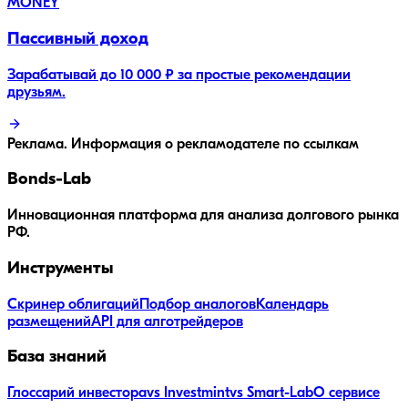
MONEY
Пассивный доход
Зарабатывай до 10 000 ₽ за простые рекомендации
друзьям.
Реклама. Информация о рекламодателе по ссылкам
Bonds
-Lab
Инновационная платформа для анализа долгового рынка
РФ.
Инструменты
Скринер облигаций
Подбор аналогов
Календарь
размещений
API для алготрейдеров
База знаний
Глоссарий инвестора
vs Investmint
vs Smart-Lab
О сервисе