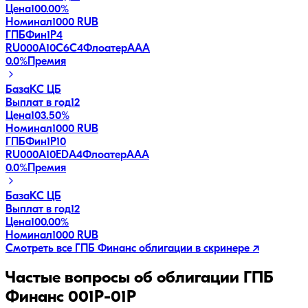
Цена
100.00%
Номинал
1000 RUB
ГПБФин1Р4
RU000A10C6C4
Флоатер
AAA
0.0
%
Премия
База
КС ЦБ
Выплат в год
12
Цена
103.50%
Номинал
1000 RUB
ГПБФин1Р10
RU000A10EDA4
Флоатер
AAA
0.0
%
Премия
База
КС ЦБ
Выплат в год
12
Цена
100.00%
Номинал
1000 RUB
Смотреть все
ГПБ Финанс
облигации в скринере ↗
Частые вопросы об облигации
ГПБ
Финанс 001Р-01Р