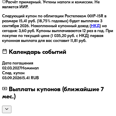
Расчёт примерный. Учтены налоги и комиссии. Не
является ИИР.
Следующий купон по облигации
Ростелеком 001P-15R
в
размере
15,41
руб.
(18,75% годовых)
будет выплачен
3
сентября 2026
.
Накопленный купонный доход (
НКД
) на
сегодня:
3,60
руб.
Купоны выплачиваются
12 раз
в год.
При
покупке по текущей цене (
1 035,20
руб. с НКД) первая
купонная выплата для вас составит
11,81
руб.
Календарь событий
Дата погашения
02.03.2027
Номинал
След. купон
03.09.2026
15.41 RUB
Выплаты купонов (ближайшие 7
мес.)