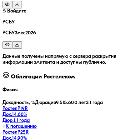
Войдите
РСБУ
РСБУ3мес2026
Данные получены напрямую с сервера раскрытия
информации эмитента и доступны публично.
Облигации
Ростелеком
Фиксы
Доходность, %
Дюрация
9.5
15.6
0.0 лет
3.1 года
РостелP19R
Дох.
14.60
%
Дюр.
1.1 года
К погашению
РостелP25R
Дох.
14.90
%