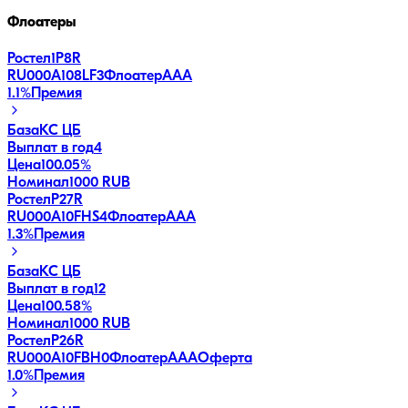
Флоатеры
Ростел1P8R
RU000A108LF3
Флоатер
AAA
1.1
%
Премия
База
КС ЦБ
Выплат в год
4
Цена
100.05%
Номинал
1000 RUB
РостелP27R
RU000A10FHS4
Флоатер
AAA
1.3
%
Премия
База
КС ЦБ
Выплат в год
12
Цена
100.58%
Номинал
1000 RUB
РостелP26R
RU000A10FBH0
Флоатер
AAA
Оферта
1.0
%
Премия