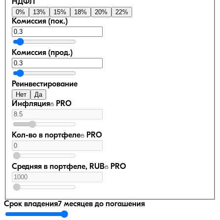
НДФЛ
0
%
13
%
15
%
18
%
20
%
22
%
Комиссия (пок.)
Комиссия (прод.)
Реинвестирование
Нет
Да
Инфляция
PRO
Кол-во в портфеле
PRO
Средняя в портфеле, RUB
PRO
Срок владения
7 месяцев
до погашения