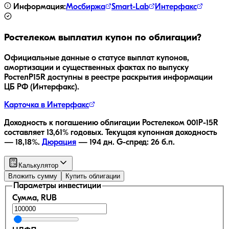
Информация:
Мосбиржа
Smart-Lab
Интерфакс
Ростелеком
выплатил купон по облигации?
Официальные данные о статусе выплат купонов,
амортизации и существенных фактах по выпуску
РостелP15R
доступны в реестре раскрытия информации
ЦБ РФ (Интерфакс).
Карточка в Интерфакс
Доходность к погашению облигации
Ростелеком 001P-15R
составляет
13,61
% годовых.
Текущая купонная доходность
—
18,18
%.
Дюрация
—
194
дн.
G-спред:
26
б.п.
Калькулятор
Вложить сумму
Купить облигации
Параметры инвестиции
Сумма, RUB