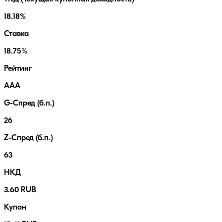
18.18%
Ставка
18.75%
Рейтинг
AAA
G-Спред (б.п.)
26
Z-Спред (б.п.)
63
НКД
3.60 RUB
Купон