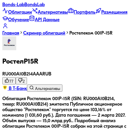
Bonds
-Lab
Bonds
Lab
Облигации
Альтернативы
Портфель
Размещения
Обучение
API Данные
Главная
Скринер облигаций
Ростелеком 001P-15R
РостелP15R
RU000A10B214
AAA
RUB
77
2
В Т-Банк
Альтернативы
Облигация Ростелеком 001P-15R (ISIN: RU000A10B214,
тикер: RU000A10B214) эмитента Публичное акционерное
общество "Ростелеком" торгуется по цене 103,16% от
номинала (1 031,60 руб.).
Дата погашения — 2 марта 2027.
Объём выпуска — 15,0 млрд руб..
Подробный анализ
облигации
Ростелеком 001P-15R
собран на этой странице с