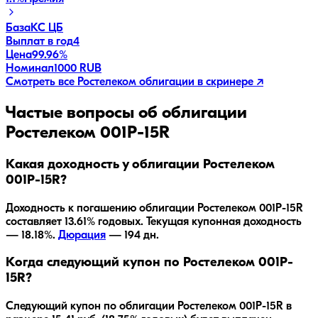
База
КС ЦБ
Выплат в год
4
Цена
99.96%
Номинал
1000 RUB
Смотреть все
Ростелеком
облигации в скринере ↗
Частые вопросы об облигации
Ростелеком 001P-15R
Какая доходность у облигации Ростелеком
001P-15R?
Доходность к погашению облигации
Ростелеком 001P-15R
составляет
13.61
% годовых.
Текущая купонная доходность
— 18.18%.
Дюрация
—
194
дн.
Когда следующий купон по Ростелеком 001P-
15R?
Следующий купон по облигации Ростелеком 001P-15R в