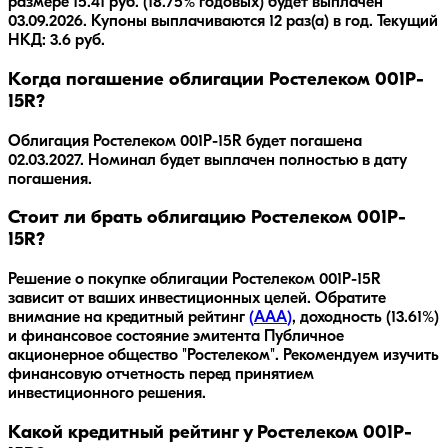
размере 15.41 руб. (18.75% годовых) будет выплачен
03.09.2026. Купоны выплачиваются 12 раз(а) в год. Текущий
НКД: 3.6 руб.
Когда погашение облигации Ростелеком 001P-
15R?
Облигация
Ростелеком 001P-15R
будет погашена
02.03.2027
.
Номинал будет выплачен полностью в дату
погашения.
Стоит ли брать облигацию Ростелеком 001P-
15R?
Решение о покупке облигации
Ростелеком 001P-15R
зависит от ваших инвестиционных целей. Обратите
внимание на кредитный рейтинг
(
AAA
)
, доходность
(13.61%)
и финансовое состояние эмитента
Публичное
акционерное общество "Ростелеком"
. Рекомендуем изучить
финансовую отчетность перед принятием
инвестиционного решения.
Какой кредитный рейтинг у Ростелеком 001P-