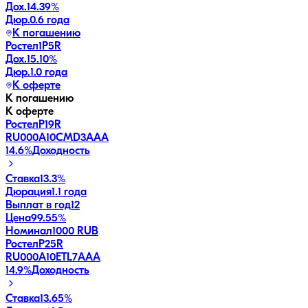
Дох.
14.39
%
Дюр.
0.6 года
К погашению
Ростел1P5R
Дох.
15.10
%
Дюр.
1.0 года
К оферте
К погашению
К оферте
РостелP19R
RU000A10CMD3
AAA
14.6
%
Доходность
Ставка
13.3%
Дюрация
1.1 года
Выплат в год
12
Цена
99.55%
Номинал
1000 RUB
РостелP25R
RU000A10ETL7
AAA
14.9
%
Доходность
Ставка
13.65%