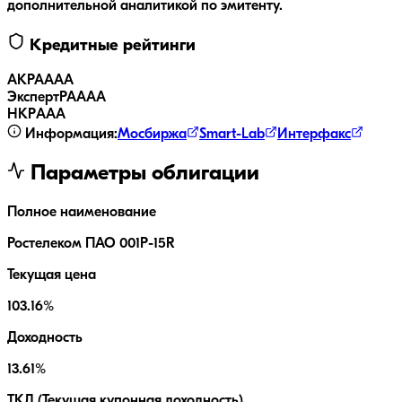
дополнительной аналитикой по эмитенту.
Кредитные рейтинги
АКРА
AAA
ЭкспертРА
AAA
НКР
AAA
Информация:
Мосбиржа
Smart-Lab
Интерфакс
Параметры облигации
Полное наименование
Ростелеком ПАО 001P-15R
Текущая цена
103.16%
Доходность
13.61%
ТКД (Текущая купонная доходность)