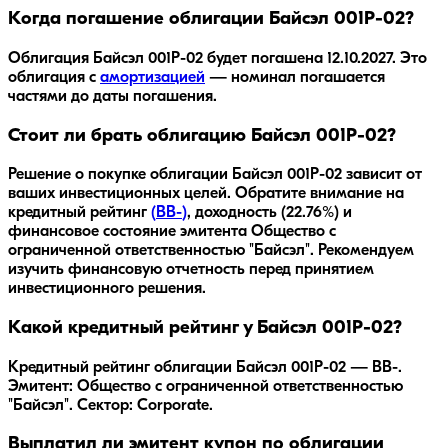
Когда погашение облигации Байсэл 001P-02?
Облигация
Байсэл 001P-02
будет погашена
12.10.2027
.
Это
облигация с
амортизацией
— номинал погашается
частями до даты погашения.
Стоит ли брать облигацию Байсэл 001P-02?
Решение о покупке облигации
Байсэл 001P-02
зависит от
ваших инвестиционных целей. Обратите внимание на
кредитный рейтинг
(
BB-
)
, доходность
(22.76%)
и
финансовое состояние эмитента
Общество с
ограниченной ответственностью "Байсэл"
. Рекомендуем
изучить финансовую отчетность перед принятием
инвестиционного решения.
Какой кредитный рейтинг у Байсэл 001P-02?
Кредитный рейтинг облигации Байсэл 001P-02 — BB-.
Эмитент: Общество с ограниченной ответственностью
"Байсэл". Сектор: Corporate.
Выплатил ли эмитент купон по облигации