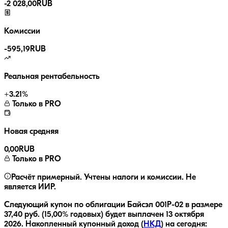
-
2 028,00
RUB
Комиссии
-
595,19
RUB
Реальная рентабельность
+
3.21
%
Только в PRO
Новая средняя
0,00
RUB
Только в PRO
Расчёт примерный. Учтены налоги и комиссии. Не
является ИИР.
Следующий купон по облигации
Байсэл 001P-02
в размере
37,40
руб.
(15,00% годовых)
будет выплачен
13 октября
2026
.
Накопленный купонный доход (
НКД
) на сегодня: