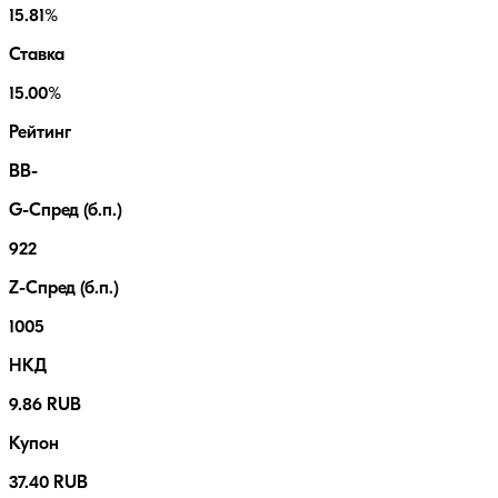
15.81%
Ставка
15.00%
Рейтинг
BB-
G-Спред (б.п.)
922
Z-Спред (б.п.)
1005
НКД
9.86 RUB
Купон
37.40 RUB