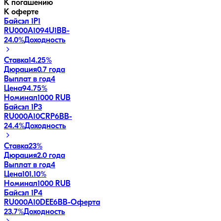
К погашению
К оферте
Байсэл 1Р1
RU000A1094U1
BB-
24.0
%
Доходность
Ставка
14.25%
Дюрация
0.7 года
Выплат в год
4
Цена
94.75%
Номинал
1000 RUB
Байсэл 1Р3
RU000A10CRP6
BB-
24.4
%
Доходность
Ставка
23%
Дюрация
2.0 года
Выплат в год
4
Цена
101.10%
Номинал
1000 RUB
Байсэл 1Р4
RU000A10DEE6
BB-
Оферта
23.7
%
Доходность