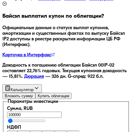
Байсэл
выплатил купон по облигации?
Официальные данные о статусе выплат купонов,
амортизации и существенных фактах по выпуску
Байсэл
1Р2
доступны в реестре раскрытия информации ЦБ РФ
(Интерфакс).
Карточка в Интерфакс
Доходность к погашению облигации
Байсэл 001P-02
составляет
22,76
% годовых.
Текущая купонная доходность
—
15,81
%.
Дюрация
—
326
дн.
G-спред:
922
б.п.
Калькулятор
Вложить сумму
Купить облигации
Параметры инвестиции
Сумма, RUB
НДФЛ