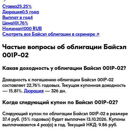
Ставка
25.25%
Дюрация
0.5 года
Выплат в год
4
Цена
101.76%
Номинал
1000 RUB
Смотреть все
Байсэл
облигации в скринере ↗
Частые вопросы об облигации
Байсэл
001P-02
Какая доходность у облигации Байсэл 001P-02?
Доходность к погашению облигации
Байсэл 001P-02
составляет
22.76
% годовых.
Текущая купонная доходность
— 15.81%.
Дюрация
—
326
дн.
Когда следующий купон по Байсэл 001P-02?
Следующий купон по облигации Байсэл 001P-02 в размере
37.4 руб. (15% годовых) будет выплачен 13.10.2026. Купоны
выплачиваются 4 раз(а) в год. Текущий НКД: 9.86 руб.