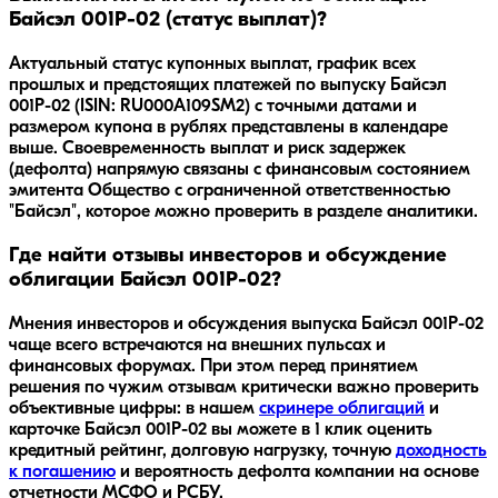
Байсэл 001P-02 (статус выплат)?
Актуальный статус купонных выплат, график всех
прошлых и предстоящих платежей по выпуску Байсэл
001P-02 (ISIN: RU000A109SM2) с точными датами и
размером купона в рублях представлены в календаре
выше. Своевременность выплат и риск задержек
(дефолта) напрямую связаны с финансовым состоянием
эмитента Общество с ограниченной ответственностью
"Байсэл", которое можно проверить в разделе аналитики.
Где найти отзывы инвесторов и обсуждение
облигации Байсэл 001P-02?
Мнения инвесторов и обсуждения выпуска
Байсэл 001P-02
чаще всего встречаются на внешних пульсах и
финансовых форумах. При этом перед принятием
решения по чужим отзывам критически важно проверить
объективные цифры: в нашем
скринере облигаций
и
карточке
Байсэл 001P-02
вы можете в 1 клик оценить
кредитный рейтинг, долговую нагрузку, точную
доходность
к погашению
и вероятность дефолта компании на основе
отчетности МСФО и РСБУ.