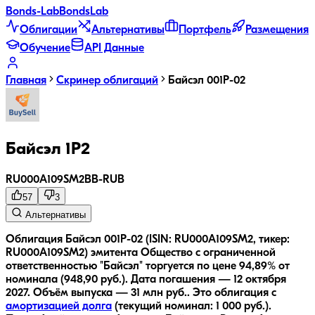
Bonds
-Lab
Bonds
Lab
Облигации
Альтернативы
Портфель
Размещения
Обучение
API Данные
Главная
Скринер облигаций
Байсэл 001P-02
Байсэл 1Р2
RU000A109SM2
BB-
RUB
57
3
Альтернативы
Облигация Байсэл 001P-02 (ISIN: RU000A109SM2, тикер:
RU000A109SM2) эмитента Общество с ограниченной
ответственностью "Байсэл" торгуется по цене 94,89% от
номинала (948,90 руб.).
Дата погашения — 12 октября
2027.
Объём выпуска — 31 млн руб..
Это облигация с
амортизацией долга
(текущий номинал:
1 000
руб.
).