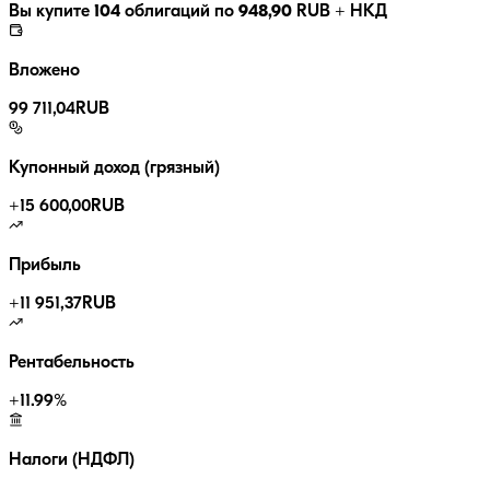
Вы купите
104
облигаций по
948,90
RUB
+ НКД
Вложено
99 711,04
RUB
Купонный доход (грязный)
+
15 600,00
RUB
Прибыль
+
11 951,37
RUB
Рентабельность
+
11.99
%
Налоги (НДФЛ)