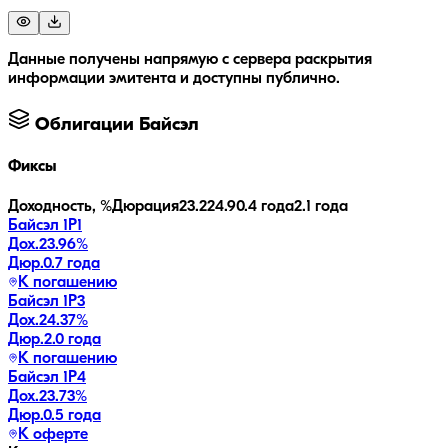
Данные получены напрямую с сервера раскрытия
информации эмитента и доступны публично.
Облигации
Байсэл
Фиксы
Доходность, %
Дюрация
23.2
24.9
0.4 года
2.1 года
Байсэл 1Р1
Дох.
23.96
%
Дюр.
0.7 года
К погашению
Байсэл 1Р3
Дох.
24.37
%
Дюр.
2.0 года
К погашению
Байсэл 1Р4
Дох.
23.73
%
Дюр.
0.5 года
К оферте