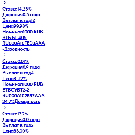
Ставка
14.25%
Дюрация
0.5 года
Выплат в год
12
Цена
99.98%
Номинал
1000 RUB
ВТБ Б1-405
RU000A10FED3
AAA
-
Доходность
Ставка
0.01%
Дюрация
0.9 года
Выплат в год
4
Цена
81.12%
Номинал
1000 RUB
ВТБСУБТ2-2
RU000A102887
AAA
24.7
%
Доходность
Ставка
17.2%
Дюрация
3.0 года
Выплат в год
2
Цена
83.00%