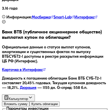
Дюрация
3.16 года
Информация:
Мосбиржа
Smart-Lab
Интерфакс
Банк ВТБ (публичное акционерное общество)
выплатил купон по облигации?
Официальные данные о статусе выплат купонов,
амортизации и существенных фактах по выпуску
ВТБСУБТ2-1
доступны в реестре раскрытия информации
ЦБ РФ (Интерфакс).
Карточка в Интерфакс
Доходность к погашению облигации
Банк ВТБ СУБ-Т2-1
составляет
20,45
% годовых.
Текущая купонная доходность
—
18,21
%.
Дюрация
—
1155
дн.
G-спред:
558
б.п.
Калькулятор
Вложить сумму
Купить облигации
Параметры инвестиции