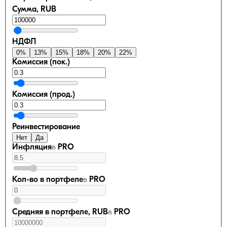
Сумма, RUB
НДФЛ
0
%
13
%
15
%
18
%
20
%
22
%
Комиссия (пок.)
Комиссия (прод.)
Реинвестирование
Нет
Да
Инфляция
PRO
Кол-во в портфеле
PRO
Средняя в портфеле, RUB
PRO