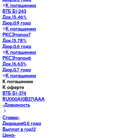
К погашению
ВТБ Б1-243
Дох.
15.46
%
Дюр.
0.9 года
К погашению
РКСЭталон7
Дох.
15.78
%
Дюр.
0.6 года
К погашению
РКСЭталон6
Дох.
16.63
%
Дюр.
0.7 года
К погашению
К погашению
К оферте
ВТБ Б1-374
RU000A10B271
AAA
-
Доходность
Ставка
-
Дюрация
0.6 года
Выплат в год
12
Цена
-