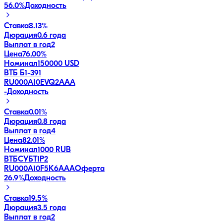
56.0
%
Доходность
Ставка
8.13%
Дюрация
0.6 года
Выплат в год
2
Цена
76.00%
Номинал
150000 USD
ВТБ Б1-391
RU000A10EVQ2
AAA
-
Доходность
Ставка
0.01%
Дюрация
0.8 года
Выплат в год
4
Цена
82.01%
Номинал
1000 RUB
ВТБСУБТ1Р2
RU000A10F5K6
AAA
Оферта
26.9
%
Доходность
Ставка
19.5%
Дюрация
3.5 года
Выплат в год
2