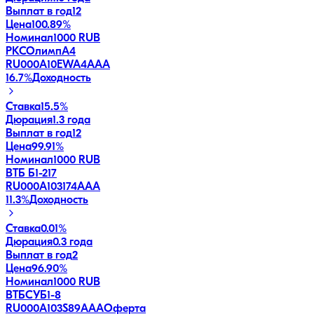
Выплат в год
12
Цена
100.89%
Номинал
1000 RUB
РКСОлимпA4
RU000A10EWA4
AAA
16.7
%
Доходность
Ставка
15.5%
Дюрация
1.3 года
Выплат в год
12
Цена
99.91%
Номинал
1000 RUB
ВТБ Б1-217
RU000A103174
AAA
11.3
%
Доходность
Ставка
0.01%
Дюрация
0.3 года
Выплат в год
2
Цена
96.90%
Номинал
1000 RUB
ВТБСУБ1-8
RU000A103S89
AAA
Оферта