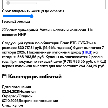
Срок владения
2 месяца
до оферты
1 месяц
2 месяца
Расчёт примерный. Учтены налоги и комиссии. Не
является ИИР.
Следующий купон по облигации
Банк ВТБ СУБ-Т2-1
в
размере
830 717,81
руб.
(16,66% годовых)
будет выплачен
7
октября 2026
.
Накопленный купонный доход (
НКД
) на
сегодня:
565 983,56
руб.
Купоны выплачиваются
2 раза
в
год.
При покупке по текущей цене (
9 715 983,56
руб. с НКД)
первая купонная выплата для вас составит
264 734,25
руб.
Календарь событий
Дата погашения
02.04.2031
Номинал
Оферта/Опцион
07.10.2026
Досрочное погашение
След. купон