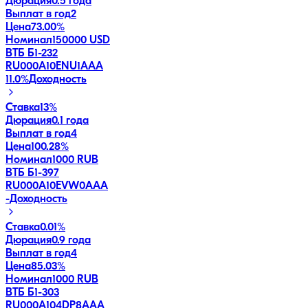
Дюрация
0.5 года
Выплат в год
2
Цена
73.00%
Номинал
150000 USD
ВТБ Б1-232
RU000A10ENU1
AAA
11.0
%
Доходность
Ставка
13%
Дюрация
0.1 года
Выплат в год
4
Цена
100.28%
Номинал
1000 RUB
ВТБ Б1-397
RU000A10EVW0
AAA
-
Доходность
Ставка
0.01%
Дюрация
0.9 года
Выплат в год
4
Цена
85.03%
Номинал
1000 RUB
ВТБ Б1-303
RU000A104DP8
AAA