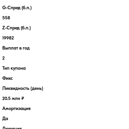
G-Спред (б.п.)
558
Z-Спред (б.п.)
19982
Выплат в год
2
Тип купона
Фикс
Ликвидность (день)
20.5 млн ₽
Амортизация
Да