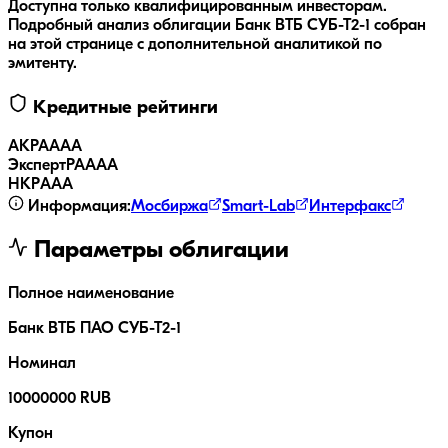
Доступна только квалифицированным инвесторам.
Подробный анализ облигации
Банк ВТБ СУБ-Т2-1
собран
на этой странице с дополнительной аналитикой по
эмитенту.
Кредитные рейтинги
АКРА
AAA
ЭкспертРА
AAA
НКР
AAA
Информация:
Мосбиржа
Smart-Lab
Интерфакс
Параметры облигации
Полное наименование
Банк ВТБ ПАО СУБ-Т2-1
Номинал
10000000 RUB
Купон