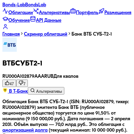
Bonds
-Lab
Bonds
Lab
Облигации
Альтернативы
Портфель
Размещения
Обучение
API Данные
Главная
Скринер облигаций
Банк ВТБ СУБ-Т2-1
ВТБСУБТ2-1
RU000A102879
AAA
RUB
Для квалов
47
7
В Т-Банк
Альтернативы
Облигация Банк ВТБ СУБ-Т2-1 (ISIN: RU000A102879, тикер:
RU000A102879) эмитента Банк ВТБ (публичное
акционерное общество) торгуется по цене 91,50% от
номинала (9 150 000,00 руб.).
Дата погашения — 2 апреля
2031.
Объём выпуска — 70,0 млрд руб..
Это облигация с
амортизацией долга
(текущий номинал:
10 000 000
руб.
).