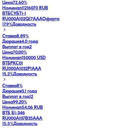
Цена
72.60%
Номинал
11216070 RUB
ВТБСУБТ1-1
RU000A102QJ7
AAA
Оферта
17.9
%
Доходность
Ставка
8.89%
Дюрация
4.0 года
Выплат в год
2
Цена
70.00%
Номинал
150000 USD
ВТБРКС01
RU000A1032P1
AAA
15.2
%
Доходность
Ставка
8%
Дюрация
0.1 года
Выплат в год
12
Цена
99.20%
Номинал
54.06 RUB
ВТБ Б1-346
RU000A107B35
AAA
15.5
%
Доходность