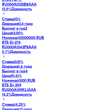
RU000A103SB8
AAA
15.9
%
Доходность
Ставка
10%
Дюрация
0.4 года
Выплат в год
2
Цена
63.00%
Номинал
10000000 RUB
ВТБ Б1-274
RU000A1043P8
AAA
5.7
%
Доходность
Ставка
0.01%
Дюрация
1.6 года
Выплат в год
4
Цена
91.61%
Номинал
1000 RUB
ВТБ Б1-359
RU000A109KL1
AAA
14.2
%
Доходность
Ставка
14.25%
Дюрация
1.0 года