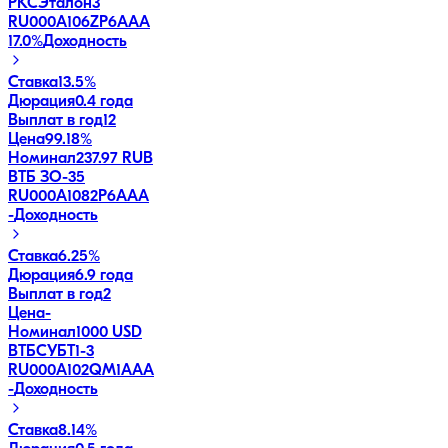
РКСЭталон3
RU000A106ZP6
AAA
17.0
%
Доходность
Ставка
13.5%
Дюрация
0.4 года
Выплат в год
12
Цена
99.18%
Номинал
237.97 RUB
ВТБ ЗО-35
RU000A1082P6
AAA
-
Доходность
Ставка
6.25%
Дюрация
6.9 года
Выплат в год
2
Цена
-
Номинал
1000 USD
ВТБСУБТ1-3
RU000A102QM1
AAA
-
Доходность
Ставка
8.14%