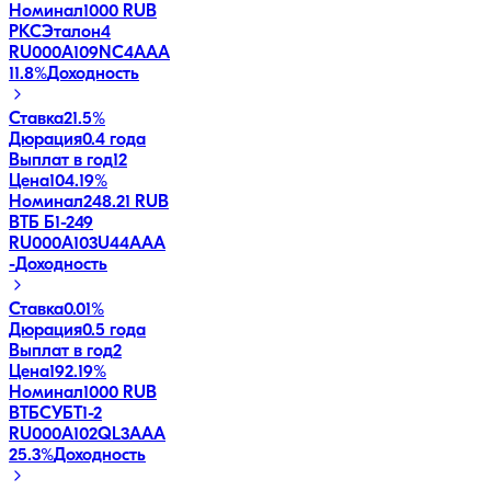
Номинал
1000 RUB
РКСЭталон4
RU000A109NC4
AAA
11.8
%
Доходность
Ставка
21.5%
Дюрация
0.4 года
Выплат в год
12
Цена
104.19%
Номинал
248.21 RUB
ВТБ Б1-249
RU000A103U44
AAA
-
Доходность
Ставка
0.01%
Дюрация
0.5 года
Выплат в год
2
Цена
192.19%
Номинал
1000 RUB
ВТБСУБТ1-2
RU000A102QL3
AAA
25.3
%
Доходность