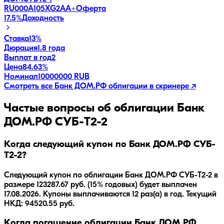
RU000A105XG2
AA+
Оферта
17.5
%
Доходность
Ставка
13%
Дюрация
1.8 года
Выплат в год
2
Цена
84.63%
Номинал
10000000 RUB
Смотреть все
Банк ДОМ.РФ
облигации в скринере ↗
Частые вопросы об облигации
Банк
ДОМ.РФ СУБ-T2-2
Когда следующий купон по Банк ДОМ.РФ СУБ-
T2-2?
Следующий купон по облигации Банк ДОМ.РФ СУБ-T2-2 в
размере 123287.67 руб. (15% годовых) будет выплачен
17.08.2026. Купоны выплачиваются 12 раз(а) в год. Текущий
НКД: 94520.55 руб.
Когда погашение облигации Банк ДОМ.РФ