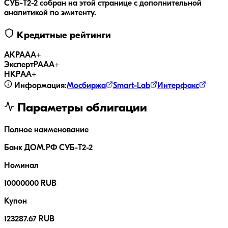
СУБ-T2-2
собран на этой странице с дополнительной
аналитикой по эмитенту.
Кредитные рейтинги
АКРА
AA+
ЭкспертРА
AA+
НКР
AA+
Информация:
Мосбиржа
Smart-Lab
Интерфакс
Параметры облигации
Полное наименование
Банк ДОМ.РФ СУБ-T2-2
Номинал
10000000 RUB
Купон
123287.67 RUB