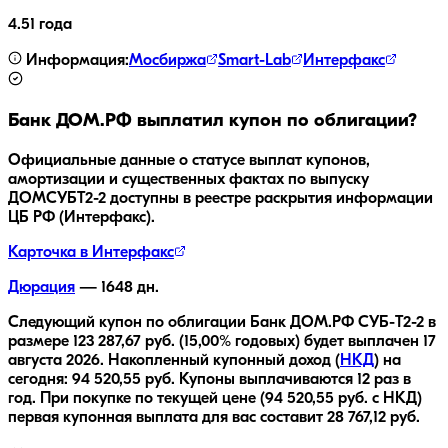
4.51 года
Информация:
Мосбиржа
Smart-Lab
Интерфакс
Банк ДОМ.РФ
выплатил купон по облигации?
Официальные данные о статусе выплат купонов,
амортизации и существенных фактах по выпуску
ДОМСУБТ2-2
доступны в реестре раскрытия информации
ЦБ РФ (Интерфакс).
Карточка в Интерфакс
Дюрация
—
1648
дн.
Следующий купон по облигации
Банк ДОМ.РФ СУБ-T2-2
в
размере
123 287,67
руб.
(15,00% годовых)
будет выплачен
17
августа 2026
.
Накопленный купонный доход (
НКД
) на
сегодня:
94 520,55
руб.
Купоны выплачиваются
12 раз
в
год.
При покупке по текущей цене (
94 520,55
руб. с НКД)
первая купонная выплата для вас составит
28 767,12
руб.