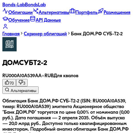
Bonds
-Lab
Bonds
Lab
Облигации
Альтернативы
Портфель
Размещения
Обучение
API Данные
Главная
Скринер облигаций
Банк ДОМ.РФ СУБ-T2-2
ДОМСУБТ2-2
RU000A10A539
AA+
RUB
Для квалов
70
3
Альтернативы
Облигация Банк ДОМ.РФ СУБ-T2-2 (ISIN: RU000A10A539,
тикер: RU000A10A539) эмитента Акционерное общество
"Банк ДОМ.РФ" торгуется по цене 0,00% от номинала (0,00
руб.).
Дата погашения — 2 апреля 2035.
Объём выпуска
— 20,0 млрд руб..
Доступна только квалифицированным
инвесторам.
Подробный анализ облигации
Банк ДОМ.РФ