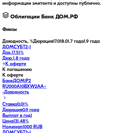
информации эмитента и доступны публично.
Облигации
Банк ДОМ.РФ
Фиксы
Доходность, %
Дюрация
17.0
18.0
1.7 года
1.9 года
ДОМСУБТ2-1
Дох.
17.51
%
Дюр.
1.8 года
К оферте
К погашению
К оферте
БанкДОМ1P2
RU000A10BXW2
AA+
-
Доходность
Ставка
0.01%
Дюрация
0.9 года
Выплат в год
1
Цена
131.48%
Номинал
1000 RUB
ДОМСУБТ2-1