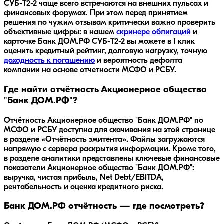
СУБ-T2-2
чаще всего встречаются на внешних пульсах и
финансовых форумах. При этом перед принятием
решения по чужим отзывам критически важно проверить
объективные цифры: в нашем
скринере облигаций
и
карточке
Банк ДОМ.РФ СУБ-T2-2
вы можете в 1 клик
оценить кредитный рейтинг, долговую нагрузку, точную
доходность к погашению
и вероятность дефолта
компании на основе отчетности МСФО и РСБУ.
Где найти отчётность Акционерное общество
"Банк ДОМ.РФ"?
Отчётность Акционерное общество "Банк ДОМ.РФ" по
МСФО и РСБУ доступна для скачивания на этой странице
в разделе «Отчётность эмитента». Файлы загружаются
напрямую с сервера раскрытия информации. Кроме того,
в разделе аналитики представлены ключевые финансовые
показатели Акционерное общество "Банк ДОМ.РФ":
выручка, чистая прибыль, Net Debt/EBITDA,
рентабельность и оценка кредитного риска.
Банк ДОМ.РФ отчётность — где посмотреть?