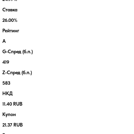
Ставка
26.00%
Рейтинг
A
G-Спред (б.п.)
419
Z-Спред (б.п.)
583
НКД
11.40 RUB
Купон
21.37 RUB