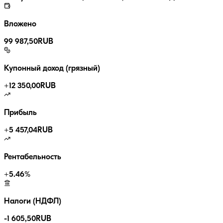
Вложено
99 987,50
RUB
Купонный доход (грязный)
+
12 350,00
RUB
Прибыль
+
5 457,04
RUB
Рентабельность
+
5.46
%
Налоги (НДФЛ)
-
1 605,50
RUB