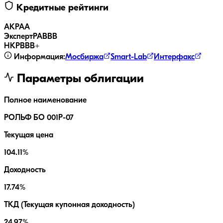
Кредитные рейтинги
АКРА
A
ЭкспертРА
BBB
НКР
BBB+
Информация:
Мосбиржа
Smart-Lab
Интерфакс
Параметры облигации
Полное наименование
РОЛЬФ БО 001Р-07
Текущая цена
104.11%
Доходность
17.74%
ТКД (Текущая купонная доходность)
24.97%