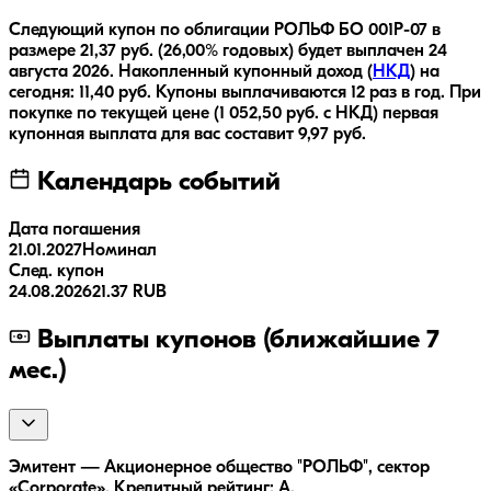
Следующий купон по облигации
РОЛЬФ БО 001Р-07
в
размере
21,37
руб.
(26,00% годовых)
будет выплачен
24
августа 2026
.
Накопленный купонный доход (
НКД
) на
сегодня:
11,40
руб.
Купоны выплачиваются
12 раз
в год.
При
покупке по текущей цене (
1 052,50
руб. с НКД) первая
купонная выплата для вас составит
9,97
руб.
Календарь событий
Дата погашения
21.01.2027
Номинал
След. купон
24.08.2026
21.37 RUB
Выплаты купонов (ближайшие 7
мес.)
Эмитент — Акционерное общество "РОЛЬФ", сектор
«Corporate». Кредитный рейтинг: A.