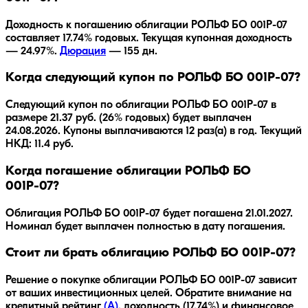
Доходность к погашению облигации
РОЛЬФ БО 001Р-07
составляет
17.74
% годовых.
Текущая купонная доходность
— 24.97%.
Дюрация
—
155
дн.
Когда следующий купон по РОЛЬФ БО 001Р-07?
Следующий купон по облигации РОЛЬФ БО 001Р-07 в
размере 21.37 руб. (26% годовых) будет выплачен
24.08.2026. Купоны выплачиваются 12 раз(а) в год. Текущий
НКД: 11.4 руб.
Когда погашение облигации РОЛЬФ БО
001Р-07?
Облигация
РОЛЬФ БО 001Р-07
будет погашена
21.01.2027
.
Номинал будет выплачен полностью в дату погашения.
Стоит ли брать облигацию РОЛЬФ БО 001Р-07?
Решение о покупке облигации
РОЛЬФ БО 001Р-07
зависит
от ваших инвестиционных целей. Обратите внимание на
кредитный рейтинг
(
A
)
, доходность
(17.74%)
и финансовое