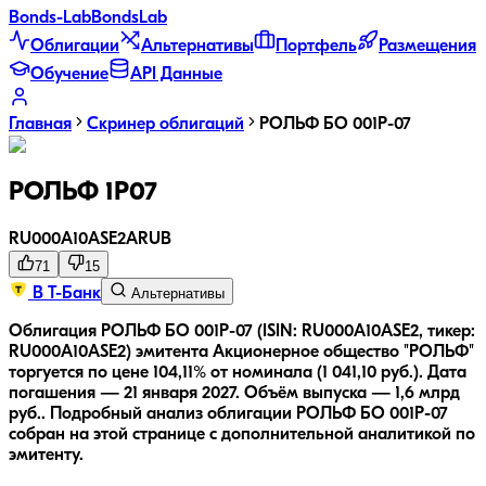
Bonds
-Lab
Bonds
Lab
Облигации
Альтернативы
Портфель
Размещения
Обучение
API Данные
Главная
Скринер облигаций
РОЛЬФ БО 001Р-07
РОЛЬФ 1Р07
RU000A10ASE2
A
RUB
71
15
В Т-Банк
Альтернативы
Облигация РОЛЬФ БО 001Р-07 (ISIN: RU000A10ASE2, тикер:
RU000A10ASE2) эмитента Акционерное общество "РОЛЬФ"
торгуется по цене 104,11% от номинала (1 041,10 руб.).
Дата
погашения — 21 января 2027.
Объём выпуска — 1,6 млрд
руб..
Подробный анализ облигации
РОЛЬФ БО 001Р-07
собран на этой странице с дополнительной аналитикой по
эмитенту.