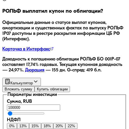
РОЛЬФ
выплатил купон по облигации?
Официальные данные о статусе выплат купонов,
амортизации и существенных фактах по выпуску
РОЛЬФ
1Р07
доступны в реестре раскрытия информации ЦБ РФ
(Интерфакс).
Карточка в Интерфакс
Доходность к погашению облигации
РОЛЬФ БО 001Р-07
составляет
17,74
% годовых.
Текущая купонная доходность
—
24,97
%.
Дюрация
—
155
дн.
G-спред:
419
б.п.
Калькулятор
Вложить сумму
Купить облигации
Параметры инвестиции
Сумма, RUB
НДФЛ
0
%
13
%
15
%
18
%
20
%
22
%