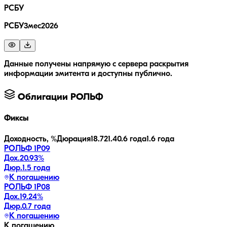
РСБУ
РСБУ3мес2026
Данные получены напрямую с сервера раскрытия
информации эмитента и доступны публично.
Облигации
РОЛЬФ
Фиксы
Доходность, %
Дюрация
18.7
21.4
0.6 года
1.6 года
РОЛЬФ 1Р09
Дох.
20.93
%
Дюр.
1.5 года
К погашению
РОЛЬФ 1Р08
Дох.
19.24
%
Дюр.
0.7 года
К погашению
К погашению