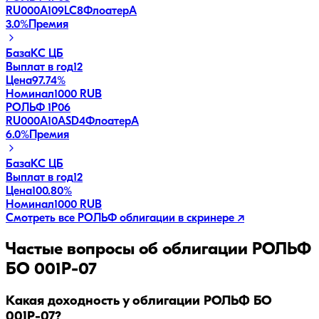
RU000A109LC8
Флоатер
A
3.0
%
Премия
База
КС ЦБ
Выплат в год
12
Цена
97.74%
Номинал
1000 RUB
РОЛЬФ 1Р06
RU000A10ASD4
Флоатер
A
6.0
%
Премия
База
КС ЦБ
Выплат в год
12
Цена
100.80%
Номинал
1000 RUB
Смотреть все
РОЛЬФ
облигации в скринере ↗
Частые вопросы об облигации
РОЛЬФ
БО 001Р-07
Какая доходность у облигации РОЛЬФ БО
001Р-07?