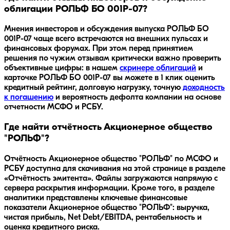
облигации РОЛЬФ БО 001Р-07?
Мнения инвесторов и обсуждения выпуска
РОЛЬФ БО
001Р-07
чаще всего встречаются на внешних пульсах и
финансовых форумах. При этом перед принятием
решения по чужим отзывам критически важно проверить
объективные цифры: в нашем
скринере облигаций
и
карточке
РОЛЬФ БО 001Р-07
вы можете в 1 клик оценить
кредитный рейтинг, долговую нагрузку, точную
доходность
к погашению
и вероятность дефолта компании на основе
отчетности МСФО и РСБУ.
Где найти отчётность Акционерное общество
"РОЛЬФ"?
Отчётность Акционерное общество "РОЛЬФ" по МСФО и
РСБУ доступна для скачивания на этой странице в разделе
«Отчётность эмитента». Файлы загружаются напрямую с
сервера раскрытия информации. Кроме того, в разделе
аналитики представлены ключевые финансовые
показатели Акционерное общество "РОЛЬФ": выручка,
чистая прибыль, Net Debt/EBITDA, рентабельность и
оценка кредитного риска.