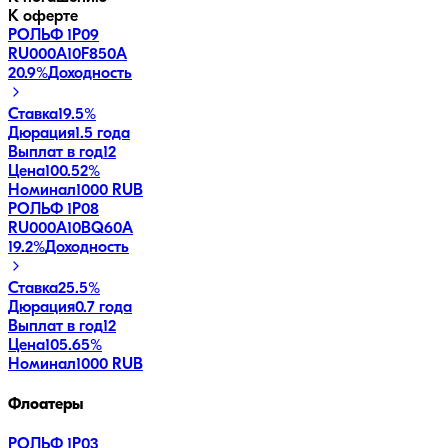
К оферте
РОЛЬФ 1Р09
RU000A10F850
A
20.9
%
Доходность
Ставка
19.5%
Дюрация
1.5 года
Выплат в год
12
Цена
100.52%
Номинал
1000 RUB
РОЛЬФ 1Р08
RU000A10BQ60
A
19.2
%
Доходность
Ставка
25.5%
Дюрация
0.7 года
Выплат в год
12
Цена
105.65%
Номинал
1000 RUB
Флоатеры
РОЛЬФ 1Р03