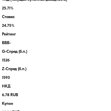
25.71%
Ставка
24.75%
Рейтинг
BBB-
G-Спред (б.п.)
1526
Z-Спред (б.п.)
1593
НКД
6.78 RUB
Купон