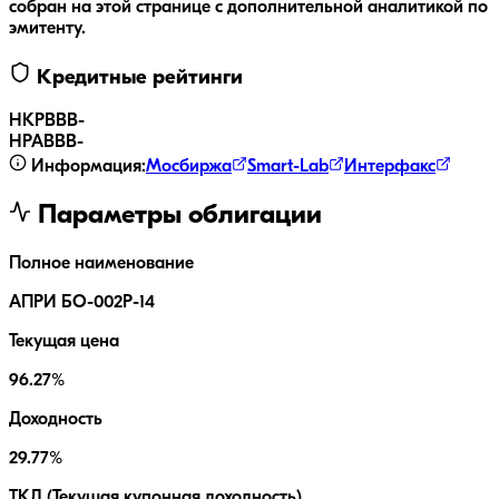
собран на этой странице с дополнительной аналитикой по
эмитенту.
Кредитные рейтинги
НКР
BBB-
НРА
BBB-
Информация:
Мосбиржа
Smart-Lab
Интерфакс
Параметры облигации
Полное наименование
АПРИ БО-002Р-14
Текущая цена
96.27%
Доходность
29.77%
ТКД (Текущая купонная доходность)