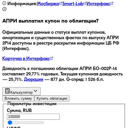
Информация:
Мосбиржа
Smart-Lab
Интерфакс
АПРИ
выплатил купон по облигации?
Официальные данные о статусе выплат купонов,
амортизации и существенных фактах по выпуску
АПРИ
2Р14
доступны в реестре раскрытия информации ЦБ РФ
(Интерфакс).
Карточка в Интерфакс
Доходность к погашению облигации
АПРИ БО-002Р-14
составляет
29,77
% годовых.
Текущая купонная доходность
—
25,71
%.
Дюрация
—
877
дн.
G-спред:
1 526
б.п.
Калькулятор
Вложить сумму
Купить облигации
Параметры инвестиции
Сумма, RUB