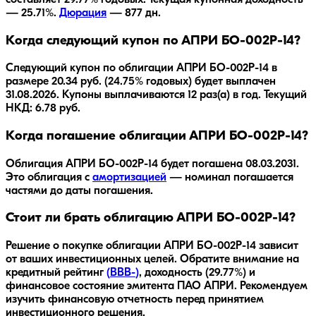
— 25.71%.
Дюрация
—
877
дн.
Когда следующий купон по АПРИ БО-002Р-14?
Следующий купон по облигации АПРИ БО-002Р-14 в
размере 20.34 руб. (24.75% годовых) будет выплачен
31.08.2026. Купоны выплачиваются 12 раз(а) в год. Текущий
НКД: 6.78 руб.
Когда погашение облигации АПРИ БО-002Р-14?
Облигация
АПРИ БО-002Р-14
будет погашена
08.03.2031
.
Это облигация с
амортизацией
— номинал погашается
частями до даты погашения.
Стоит ли брать облигацию АПРИ БО-002Р-14?
Решение о покупке облигации
АПРИ БО-002Р-14
зависит
от ваших инвестиционных целей. Обратите внимание на
кредитный рейтинг
(
BBB-
)
, доходность
(29.77%)
и
финансовое состояние эмитента
ПАО АПРИ
. Рекомендуем
изучить финансовую отчетность перед принятием
инвестиционного решения.