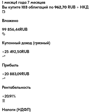
1 месяц
4 года 7 месяцев
Вы купите
103
облигаций по
962,70
RUB
+ НКД
Вложено
99 856,44
RUB
Купонный доход (грязный)
+
25 492,50
RUB
Прибыль
+
20 883,09
RUB
Рентабельность
+
20.91
%
Налоги (НДФЛ)