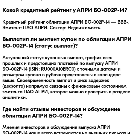
Какой кредитный рейтинг у АПРИ БО-002Р-14?
Кредитный рейтинг облигации АПРИ БО-002Р-14 — BBB-.
Эмитент: ПАО АПРИ. Сектор: Недвижимость.
Выплатил ли эмитент купон по облигации АПРИ
БО-002Р-14 (статус выплат)?
Актуальный статус купонных выплат, график всех
прошлых и предстоящих платежей по выпуску АПРИ
БО-002Р-14 (ISIN: RU000A10ERC0) с точными датами и
размером купона в рублях представлены в календаре
выше. Своевременность выплат и риск задержек
(дефолта) напрямую связаны с финансовым состоянием
эмитента ПАО АПРИ, которое можно проверить в разделе
аналитики.
Где найти отзывы инвесторов и обсуждение
облигации АПРИ БО-002Р-14?
Мнения инвесторов и обсуждения выпуска
АПРИ
БО-002Р-14
чаще всего встречаются на внешних пульсах и