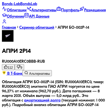
Bonds
-Lab
Bonds
Lab
Облигации
Альтернативы
Портфель
Размещения
Обучение
API Данные
Главная
Скринер облигаций
АПРИ БО-002Р-14
АПРИ 2Р14
RU000A10ERC0
BBB-
RUB
112
9
В Т-Банк
Альтернативы
Облигация АПРИ БО-002Р-14 (ISIN: RU000A10ERC0, тикер:
RU000A10ERC0) эмитента ПАО АПРИ торгуется по цене
96,27% от номинала (962,70 руб.).
Дата погашения — 8
марта 2031.
Объём выпуска — 5,0 млрд руб..
Это
облигация с
амортизацией долга
(текущий номинал:
1 000
руб.
).
Подробный анализ облигации
АПРИ БО-002Р-14