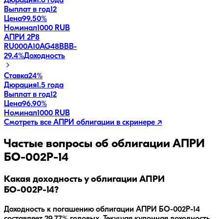
Дюрация
1.6 года
Выплат в год
12
Цена
99.50%
Номинал
1000 RUB
АПРИ 2Р8
RU000A10AG48
BBB-
29.4
%
Доходность
Ставка
24%
Дюрация
1.5 года
Выплат в год
12
Цена
96.90%
Номинал
1000 RUB
Смотреть все
АПРИ
облигации в скринере ↗
Частые вопросы об облигации
АПРИ
БО-002Р-14
Какая доходность у облигации АПРИ
БО-002Р-14?
Доходность к погашению облигации
АПРИ БО-002Р-14
составляет
29.77
% годовых.
Текущая купонная доходность