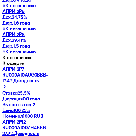
Дюр.
0.4 года
К погашению
АПРИ 2Р6
Дох.
24.75
%
Дюр.
1.6 года
К погашению
АПРИ 2Р8
Дох.
29.41
%
Дюр.
1.5 года
К погашению
К погашению
К оферте
АПРИ 2Р7
RU000A10AUG3
BBB-
17.4
%
Доходность
Ставка
25.5%
Дюрация
0.0 года
Выплат в год
12
Цена
100.23%
Номинал
1000 RUB
АПРИ 2Р12
RU000A10DZH4
BBB-
27.9
%
Доходность