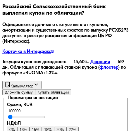
Российский Сельскохозяйственный банк
выплатил купон по облигации?
Официальные данные о статусе выплат купонов,
амортизации и существенных фактах по выпуску
РСХБ2Р3
доступны в реестре раскрытия информации ЦБ РФ
(Интерфакс).
Карточка в Интерфакс
Текущая купонная доходность —
15,60
%.
Дюрация
—
169
дн.
Облигация с плавающей ставкой купона (
флоатер
)
по
формуле «RUONIA+1.3%»
.
Калькулятор
Вложить сумму
Купить облигации
Параметры инвестиции
Сумма, RUB
НДФЛ
0
%
13
%
15
%
18
%
20
%
22
%