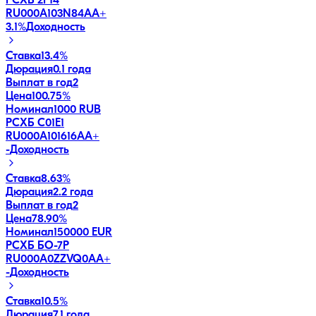
РСХБ 2Р14
RU000A103N84
AA+
3.1
%
Доходность
Ставка
13.4%
Дюрация
0.1 года
Выплат в год
2
Цена
100.75%
Номинал
1000 RUB
РСХБ С01Е1
RU000A101616
AA+
-
Доходность
Ставка
8.63%
Дюрация
2.2 года
Выплат в год
2
Цена
78.90%
Номинал
150000 EUR
РСХБ БО-7Р
RU000A0ZZVQ0
AA+
-
Доходность
Ставка
10.5%
Дюрация
7.1 года