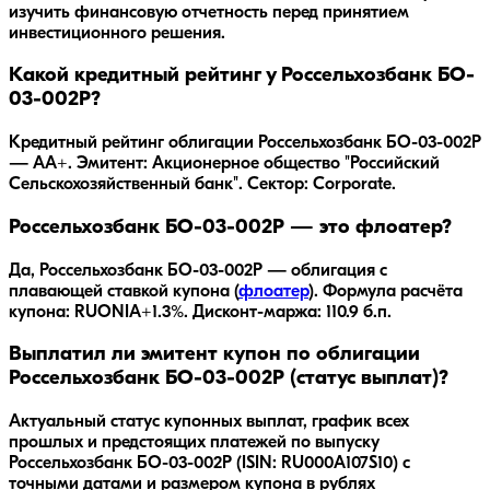
изучить финансовую отчетность перед принятием
инвестиционного решения.
Какой кредитный рейтинг у Россельхозбанк БO-
03-002P?
Кредитный рейтинг облигации Россельхозбанк БO-03-002P
— AA+. Эмитент: Акционерное общество "Российский
Сельскохозяйственный банк". Сектор: Corporate.
Россельхозбанк БO-03-002P — это флоатер?
Да,
Россельхозбанк БO-03-002P
— облигация с
плавающей ставкой купона (
флоатер
).
Формула расчёта
купона: RUONIA+1.3%.
Дисконт-маржа: 110.9 б.п.
Выплатил ли эмитент купон по облигации
Россельхозбанк БO-03-002P (статус выплат)?
Актуальный статус купонных выплат, график всех
прошлых и предстоящих платежей по выпуску
Россельхозбанк БO-03-002P (ISIN: RU000A107S10) с
точными датами и размером купона в рублях