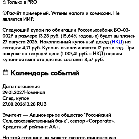
Только в PRO
Расчёт примерный. Учтены налоги и комиссии. Не
является ИИР.
Следующий купон по облигации
Россельхозбанк БO-03-
002P
в размере
13,28
руб.
(15,64% годовых)
будет выплачен
27 августа 2026
.
Накопленный купонный доход (
НКД
) на
сегодня:
4,71
руб.
Купоны выплачиваются
12 раз
в год.
При
покупке по текущей цене (
1 007,41
руб. с НКД) первая
купонная выплата для вас составит
8,57
руб.
Календарь событий
Дата погашения
29.01.2027
Номинал
След. купон
27.08.2026
13.28 RUB
Эмитент — Акционерное общество "Российский
Сельскохозяйственный банк", сектор «Corporate».
Кредитный рейтинг: AA+.
На этой странице вы можете скачать финансовую