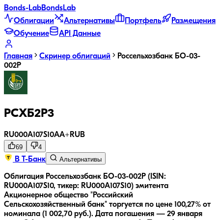
Bonds
-Lab
Bonds
Lab
Облигации
Альтернативы
Портфель
Размещения
Обучение
API Данные
Главная
Скринер облигаций
Россельхозбанк БO-03-
002P
РСХБ2Р3
RU000A107S10
AA+
RUB
69
4
В Т-Банк
Альтернативы
Облигация Россельхозбанк БO-03-002P (ISIN:
RU000A107S10, тикер: RU000A107S10) эмитента
Акционерное общество "Российский
Сельскохозяйственный банк" торгуется по цене 100,27% от
номинала (1 002,70 руб.).
Дата погашения — 29 января