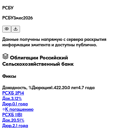
РСБУ
РСБУ3мес2026
Данные получены напрямую с сервера раскрытия
информации эмитента и доступны публично.
Облигации
Российский
Сельскохозяйственный банк
Фиксы
Доходность, %
Дюрация
1.4
22.2
0.0 лет
4.7 года
РСХБ 2Р14
Дох.
3.12
%
Дюр.
0.1 года
К погашению
РСХБ 11В1
Дох.
20.51
%
Дюр.
2.1 года