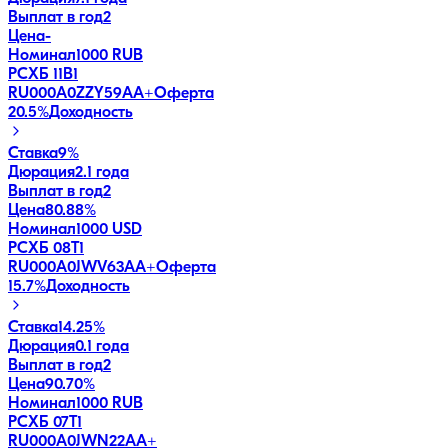
Выплат в год
2
Цена
-
Номинал
1000 RUB
РСХБ 11В1
RU000A0ZZY59
AA+
Оферта
20.5
%
Доходность
Ставка
9%
Дюрация
2.1 года
Выплат в год
2
Цена
80.88%
Номинал
1000 USD
РСХБ 08Т1
RU000A0JWV63
AA+
Оферта
15.7
%
Доходность
Ставка
14.25%
Дюрация
0.1 года
Выплат в год
2
Цена
90.70%
Номинал
1000 RUB
РСХБ 07Т1
RU000A0JWN22
AA+