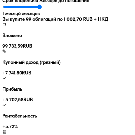
Срок владения
6 месяцев
до погашения
1 месяц
6 месяцев
Вы купите
99
облигаций по
1 002,70
RUB
+ НКД
Вложено
99 733,59
RUB
Купонный доход (грязный)
+
7 741,80
RUB
Прибыль
+
5 702,58
RUB
Рентабельность
+
5.72
%