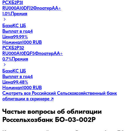
РСХБ2Р31
RU000A10DFJ2
Флоатер
AA+
1.0
%
Премия
База
КС ЦБ
Выплат в год
4
Цена
99.99%
Номинал
1000 RUB
РСХБ2Р32
RU000A10EQF5
Флоатер
AA+
0.7
%
Премия
База
КС ЦБ
Выплат в год
4
Цена
99.48%
Номинал
1000 RUB
Смотреть все
Российский Сельскохозяйственный банк
облигации в скринере ↗
Частые вопросы об облигации
Россельхозбанк БO-03-002P