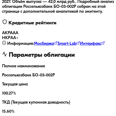
2027.
Объём выпуска — 42,0 млрд руб..
Подробный анализ
облигации
Россельхозбанк БO-03-002P
собран на этой
странице с дополнительной аналитикой по эмитенту.
Кредитные рейтинги
АКРА
AA
НКР
AA+
Информация:
Мосбиржа
Smart-Lab
Интерфакс
Параметры облигации
Полное наименование
Россельхозбанк БO-03-002P
Текущая цена
100.27%
ТКД (Текущая купонная доходность)
15.60%