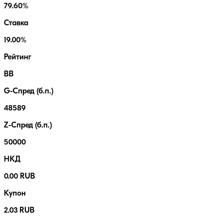
79.60%
Ставка
19.00%
Рейтинг
BB
G-Спред (б.п.)
48589
Z-Спред (б.п.)
50000
НКД
0.00 RUB
Купон
2.03 RUB