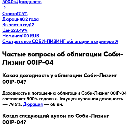
500.0
%
Доходность
Ставка
17.5%
Дюрация
0.2 года
Выплат в год
12
Цена
23.49%
Номинал
100 RUB
Смотреть все
СОБИ-ЛИЗИНГ
облигации в скринере ↗
Частые вопросы об облигации
Соби-
Лизинг 001Р-04
Какая доходность у облигации Соби-Лизинг
001Р-04?
Доходность к погашению облигации
Соби-Лизинг 001Р-04
составляет
500
% годовых.
Текущая купонная доходность
— 79.6%.
Дюрация
—
68
дн.
Когда следующий купон по Соби-Лизинг
001Р-04?