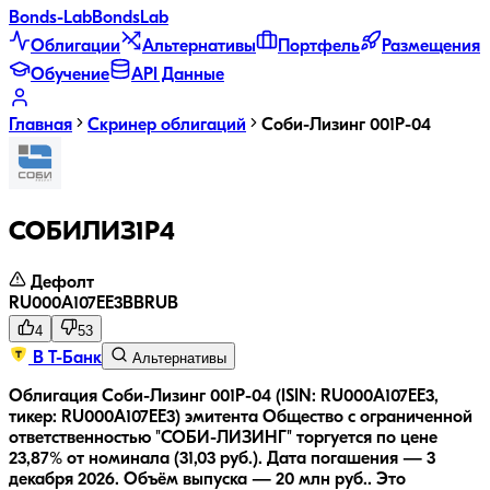
Bonds
-Lab
Bonds
Lab
Облигации
Альтернативы
Портфель
Размещения
Обучение
API Данные
Главная
Скринер облигаций
Соби-Лизинг 001Р-04
СОБИЛИЗ1Р4
Дефолт
RU000A107EE3
BB
RUB
4
53
В Т-Банк
Альтернативы
Облигация Соби-Лизинг 001Р-04 (ISIN: RU000A107EE3,
тикер: RU000A107EE3) эмитента Общество с ограниченной
ответственностью "СОБИ-ЛИЗИНГ" торгуется по цене
23,87% от номинала (31,03 руб.).
Дата погашения — 3
декабря 2026.
Объём выпуска — 20 млн руб..
Это