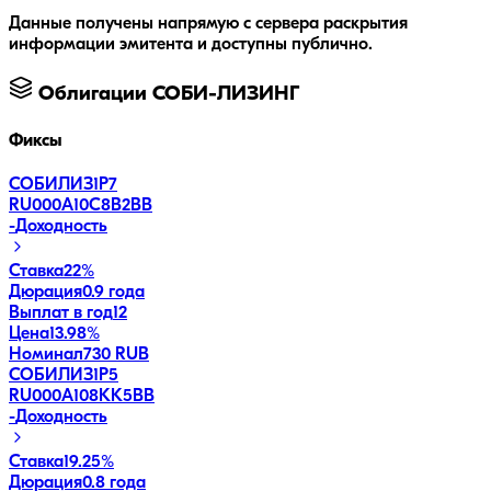
Данные получены напрямую с сервера раскрытия
информации эмитента и доступны публично.
Облигации
СОБИ-ЛИЗИНГ
Фиксы
СОБИЛИЗ1Р7
RU000A10C8B2
BB
-
Доходность
Ставка
22%
Дюрация
0.9 года
Выплат в год
12
Цена
13.98%
Номинал
730 RUB
СОБИЛИЗ1Р5
RU000A108KK5
BB
-
Доходность
Ставка
19.25%
Дюрация
0.8 года