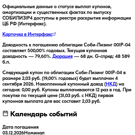
Официальные данные о статусе выплат купонов,
амортизации и существенных фактах по выпуску
СОБИЛИЗ1Р4
доступны в реестре раскрытия информации
ЦБ РФ (Интерфакс).
Карточка в Интерфакс
Доходность к погашению облигации
Соби-Лизинг 001Р-04
составляет
500,00
% годовых.
Текущая купонная
доходность —
79,60
%.
Дюрация
—
68
дн.
G-спред:
48 589
б.п.
Следующий купон по облигации
Соби-Лизинг 001Р-04
в
размере
2,03
руб.
(19,00% годовых)
будет выплачен
4
сентября 2026
.
Накопленный купонный доход (
НКД
) на
сегодня:
0,00
руб.
Купоны выплачиваются
12 раз
в год.
При
покупке по текущей цене (
31,03
руб. с НКД) первая
купонная выплата для вас составит
2,03
руб.
Календарь событий
Дата погашения
03.12.2026
Номинал