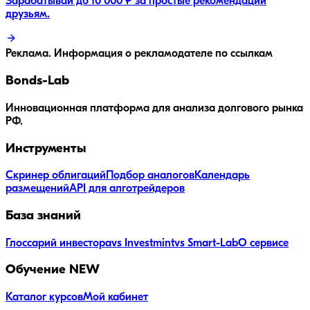
Зарабатывай до 10 000 ₽ за простые рекомендации
друзьям.
Реклама. Информация о рекламодателе по ссылкам
Bonds
-Lab
Инновационная платформа для анализа долгового рынка
РФ.
Инструменты
Скринер облигаций
Подбор аналогов
Календарь
размещений
API для алготрейдеров
База знаний
Глоссарий инвестора
vs Investmint
vs Smart-Lab
О сервисе
Обучение
NEW
Каталог курсов
Мой кабинет