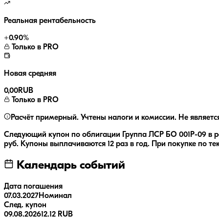
Реальная рентабельность
+
0.90
%
Только в PRO
Новая средняя
0,00
RUB
Только в PRO
Расчёт примерный. Учтены налоги и комиссии. Не являетс
Следующий купон по облигации
Группа ЛСР БО 001Р-09
в 
руб.
Купоны выплачиваются
12 раз
в год.
При покупке по те
Календарь событий
Дата погашения
07.03.2027
Номинал
След. купон
09.08.2026
12.12 RUB