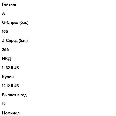
Рейтинг
A
G-Спред (б.п.)
195
Z-Спред (б.п.)
266
НКД
11.32 RUB
Купон
12.12 RUB
Выплат в год
12
Номинал