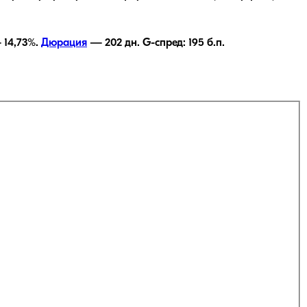
—
14,73
%.
Дюрация
—
202
дн.
G-спред:
195
б.п.