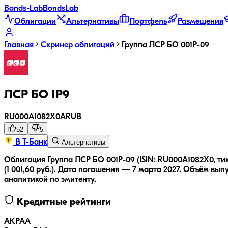
Bonds
-Lab
Bonds
Lab
Облигации
Альтернативы
Портфель
Размещения
Главная
Скринер облигаций
Группа ЛСР БО 001Р-09
ЛСР БО 1Р9
RU000A1082X0
A
RUB
52
5
В Т-Банк
Альтернативы
Облигация Группа ЛСР БО 001Р-09 (ISIN: RU000A1082X0, ти
(1 001,60 руб.).
Дата погашения — 7 марта 2027.
Объём выпус
аналитикой по эмитенту.
Кредитные рейтинги
АКРА
A