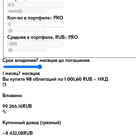
Кол-во в портфеле
PRO
Средняя в портфеле, RUB
PRO
Срок владения
7 месяцев
до погашения
1 месяц
7 месяцев
Вы купите
98
облигаций по
1 001,60
RUB
+ НКД
Вложено
99 266,16
RUB
Купонный доход (грязный)
+
8 432,08
RUB