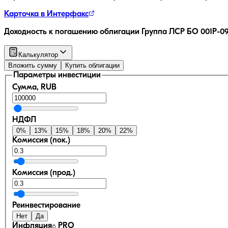
Карточка в Интерфакс
Доходность к погашению облигации
Группа ЛСР БО 001Р-0
Калькулятор
Вложить сумму
Купить облигации
Параметры инвестиции
Сумма, RUB
НДФЛ
0
%
13
%
15
%
18
%
20
%
22
%
Комиссия (пок.)
Комиссия (прод.)
Реинвестирование
Нет
Да
Инфляция
PRO