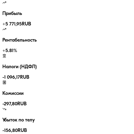
Прибыль
+
5 771,95
RUB
Рентабельность
+
5.81
%
Налоги (НДФЛ)
-
1 096,17
RUB
Комиссии
-
297,80
RUB
Убыток по телу
-156,80
RUB