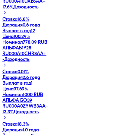
RU000A10DXE6
AA+
17.6
%
Доходность
Ставка
16.8%
Дюрация
0.6 года
Выплат в год
12
Цена
100.29%
Номинал
778.09 RUB
АЛЬФАБ1Р28
RU000A10CHR3
AA+
-
Доходность
Ставка
0.01%
Дюрация
2.6 года
Выплат в год
1
Цена
97.69%
Номинал
1000 RUB
АЛЬФА БО39
RU000A0ZYWB3
AA+
13.3
%
Доходность
Ставка
18.3%
Дюрация
1.0 года