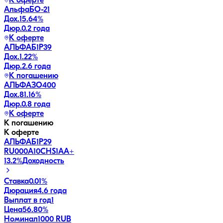
К оферте
АльфаБО-21
Дох.
15.64
%
Дюр.
0.2 года
К оферте
АЛЬФАБ1Р39
Дох.
1.22
%
Дюр.
2.6 года
К погашению
АЛЬФАЗО400
Дох.
81.16
%
Дюр.
0.8 года
К оферте
К погашению
К оферте
АЛЬФАБ1Р29
RU000A10CHS1
AA+
13.2
%
Доходность
Ставка
0.01%
Дюрация
4.6 года
Выплат в год
1
Цена
56.80%
Номинал
1000 RUB