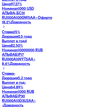
Цена
97.27%
Номинал
1000 USD
АЛЬФА-БС01
RU000A100GW5
AA+
Оферта
18.2
%
Доходность
Ставка
15%
Дюрация
0.5 года
Выплат в год
4
Цена
82.50%
Номинал
10000000 RUB
АЛЬФАБ1Р17
RU000A109YT5
AA+
8.6
%
Доходность
Ставка
-
Дюрация
5.2 года
Выплат в год
-
Цена
64.89%
Номинал
1000 RUB
АЛЬФАБ1Р30
RU000A10D3U2
AA+
-
Доходность