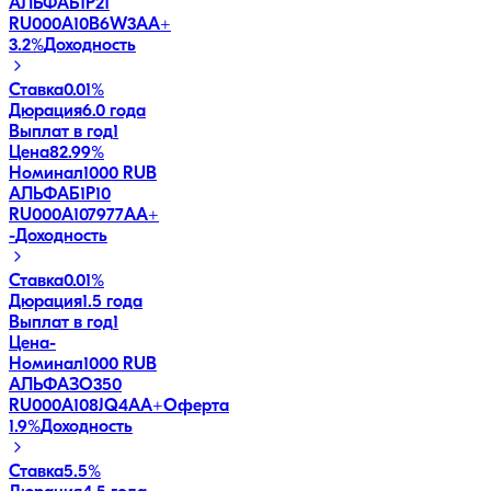
АЛЬФАБ1Р21
RU000A10B6W3
AA+
3.2
%
Доходность
Ставка
0.01%
Дюрация
6.0 года
Выплат в год
1
Цена
82.99%
Номинал
1000 RUB
АЛЬФАБ1Р10
RU000A107977
AA+
-
Доходность
Ставка
0.01%
Дюрация
1.5 года
Выплат в год
1
Цена
-
Номинал
1000 RUB
АЛЬФАЗО350
RU000A108JQ4
AA+
Оферта
1.9
%
Доходность
Ставка
5.5%