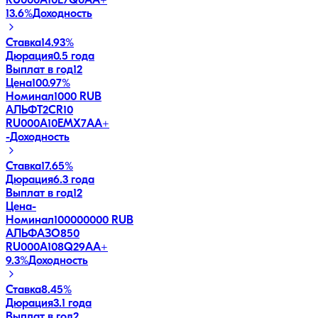
RU000A10E7Q0
AA+
13.6
%
Доходность
Ставка
14.93%
Дюрация
0.5 года
Выплат в год
12
Цена
100.97%
Номинал
1000 RUB
АЛЬФT2CR10
RU000A10EMX7
AA+
-
Доходность
Ставка
17.65%
Дюрация
6.3 года
Выплат в год
12
Цена
-
Номинал
100000000 RUB
АЛЬФАЗО850
RU000A108Q29
AA+
9.3
%
Доходность
Ставка
8.45%
Дюрация
3.1 года
Выплат в год
2