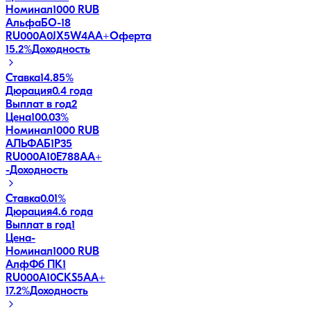
Номинал
1000 RUB
АльфаБО-18
RU000A0JX5W4
AA+
Оферта
15.2
%
Доходность
Ставка
14.85%
Дюрация
0.4 года
Выплат в год
2
Цена
100.03%
Номинал
1000 RUB
АЛЬФАБ1Р35
RU000A10E788
AA+
-
Доходность
Ставка
0.01%
Дюрация
4.6 года
Выплат в год
1
Цена
-
Номинал
1000 RUB
АлфФб ПК1
RU000A10CKS5
AA+
17.2
%
Доходность