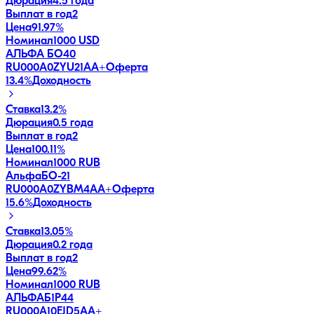
Дюрация
4.5 года
Выплат в год
2
Цена
91.97%
Номинал
1000 USD
АЛЬФА БО40
RU000A0ZYU21
AA+
Оферта
13.4
%
Доходность
Ставка
13.2%
Дюрация
0.5 года
Выплат в год
2
Цена
100.11%
Номинал
1000 RUB
АльфаБО-21
RU000A0ZYBM4
AA+
Оферта
15.6
%
Доходность
Ставка
13.05%
Дюрация
0.2 года
Выплат в год
2
Цена
99.62%
Номинал
1000 RUB
АЛЬФАБ1Р44
RU000A10EJD5
AA+