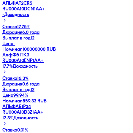
АЛЬФАT2CR5
RU000A10DCN1
AA+
-
Доходность
Ставка
17.75%
Дюрация
6.0 года
Выплат в год
12
Цена
-
Номинал
100000000 RUB
АлфФб ПК3
RU000A10ENP1
AA+
17.7
%
Доходность
Ставка
16.3%
Дюрация
0.6 года
Выплат в год
12
Цена
99.94%
Номинал
859.33 RUB
АЛЬФАБ1Р34
RU000A10D3Z1
AA+
12.3
%
Доходность
Ставка
0.01%