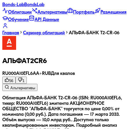
Bonds
-Lab
Bonds
Lab
Облигации
Альтернативы
Портфель
Размещения
Обучение
API Данные
Главная
Скринер облигаций
АЛЬФА-БАНК T2-CR-06
АЛЬФАT2CR6
RU000A10EFL6
AA+
RUB
Для квалов
56
1
Альтернативы
Облигация АЛЬФА-БАНК T2-CR-06 (ISIN: RU000A10EFL6,
тикер: RU000A10EFL6) эмитента АКЦИОНЕРНОЕ
ОБЩЕСТВО "АЛЬФА-БАНК" торгуется по цене 0,00% от
номинала (0,00 руб.).
Дата погашения — 17 марта 2033.
Объём выпуска — 10,0 млрд руб..
Доступна только
квалифицированным инвесторам.
Подробный анализ