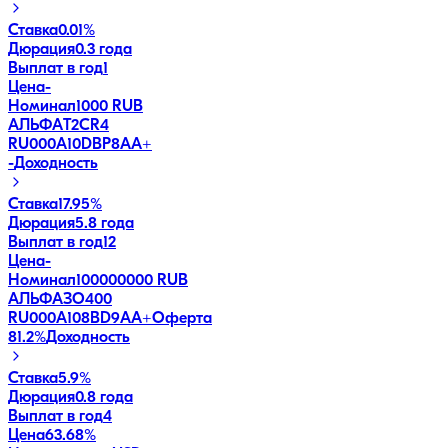
Ставка
0.01%
Дюрация
0.3 года
Выплат в год
1
Цена
-
Номинал
1000 RUB
АЛЬФАT2CR4
RU000A10DBP8
AA+
-
Доходность
Ставка
17.95%
Дюрация
5.8 года
Выплат в год
12
Цена
-
Номинал
100000000 RUB
АЛЬФАЗО400
RU000A108BD9
AA+
Оферта
81.2
%
Доходность
Ставка
5.9%
Дюрация
0.8 года
Выплат в год
4
Цена
63.68%