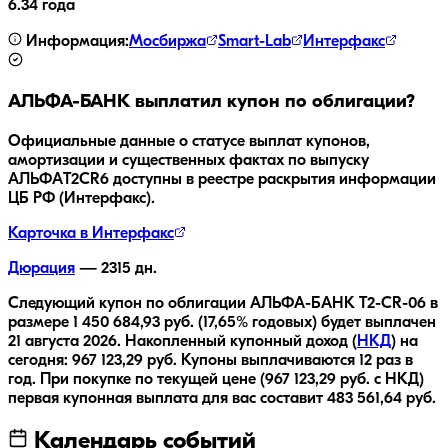
6.34 года
Информация:
Мосбиржа
Smart-Lab
Интерфакс
АЛЬФА-БАНК
выплатил купон по облигации?
Официальные данные о статусе выплат купонов,
амортизации и существенных фактах по выпуску
АЛЬФАT2CR6
доступны в реестре раскрытия информации
ЦБ РФ (Интерфакс).
Карточка в Интерфакс
Дюрация
—
2315
дн.
Следующий купон по облигации
АЛЬФА-БАНК T2-CR-06
в
размере
1 450 684,93
руб.
(17,65% годовых)
будет выплачен
21 августа 2026
.
Накопленный купонный доход (
НКД
) на
сегодня:
967 123,29
руб.
Купоны выплачиваются
12 раз
в
год.
При покупке по текущей цене (
967 123,29
руб. с НКД)
первая купонная выплата для вас составит
483 561,64
руб.
Календарь событий