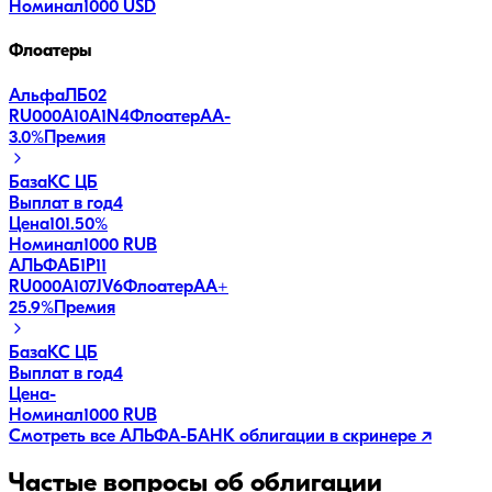
Номинал
1000 USD
Флоатеры
АльфаЛБ02
RU000A10A1N4
Флоатер
AA-
3.0
%
Премия
База
КС ЦБ
Выплат в год
4
Цена
101.50%
Номинал
1000 RUB
АЛЬФАБ1Р11
RU000A107JV6
Флоатер
AA+
25.9
%
Премия
База
КС ЦБ
Выплат в год
4
Цена
-
Номинал
1000 RUB
Смотреть все
АЛЬФА-БАНК
облигации в скринере ↗
Частые вопросы об облигации