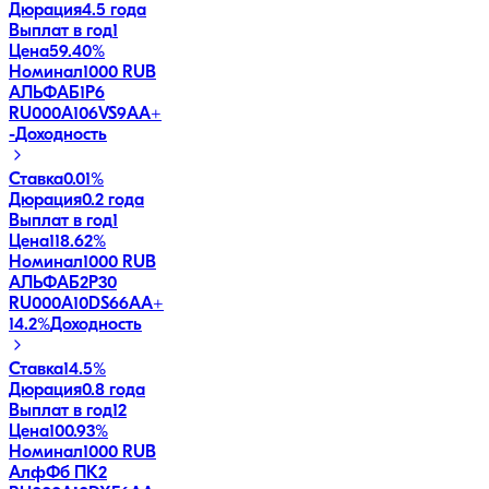
Дюрация
4.5 года
Выплат в год
1
Цена
59.40%
Номинал
1000 RUB
АЛЬФАБ1Р6
RU000A106VS9
AA+
-
Доходность
Ставка
0.01%
Дюрация
0.2 года
Выплат в год
1
Цена
118.62%
Номинал
1000 RUB
АЛЬФАБ2Р30
RU000A10DS66
AA+
14.2
%
Доходность
Ставка
14.5%
Дюрация
0.8 года
Выплат в год
12
Цена
100.93%
Номинал
1000 RUB
АлфФб ПК2