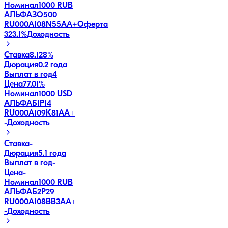
Номинал
1000 RUB
АЛЬФАЗО500
RU000A108N55
AA+
Оферта
323.1
%
Доходность
Ставка
8.128%
Дюрация
0.2 года
Выплат в год
4
Цена
77.01%
Номинал
1000 USD
АЛЬФАБ1Р14
RU000A109K81
AA+
-
Доходность
Ставка
-
Дюрация
5.1 года
Выплат в год
-
Цена
-
Номинал
1000 RUB
АЛЬФАБ2Р29
RU000A108BB3
AA+
-
Доходность