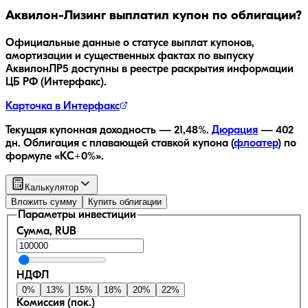
Аквилон-Лизинг
выплатил купон по облигации?
Официальные данные о статусе выплат купонов,
амортизации и существенных фактах по выпуску
АквилонЛР5
доступны в реестре раскрытия информации
ЦБ РФ (Интерфакс).
Карточка в Интерфакс
Текущая купонная доходность —
21,48
%.
Дюрация
—
402
дн.
Облигация с плавающей ставкой купона (
флоатер
)
по
формуле «КС+0%»
.
Калькулятор
Вложить сумму
Купить облигации
Параметры инвестиции
Сумма, RUB
НДФЛ
0
%
13
%
15
%
18
%
20
%
22
%
Комиссия (пок.)