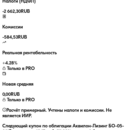
Налоги (НДФЛ)
-
2 662,30
RUB
Комиссии
-
584,53
RUB
Реальная рентабельность
+
4.28
%
Только в PRO
Новая средняя
0,00
RUB
Только в PRO
Расчёт примерный. Учтены налоги и комиссии. Не
является ИИР.
Следующий купон по облигации
Аквилон-Лизинг БО-05-