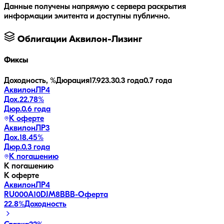
Данные получены напрямую с сервера раскрытия
информации эмитента и доступны публично.
Облигации
Аквилон-Лизинг
Фиксы
Доходность, %
Дюрация
17.9
23.3
0.3 года
0.7 года
АквилонЛP4
Дох.
22.78
%
Дюр.
0.6 года
К оферте
АквилонЛP3
Дох.
18.45
%
Дюр.
0.3 года
К погашению
К погашению
К оферте
АквилонЛP4
RU000A10DJM8
BBB-
Оферта
22.8
%
Доходность