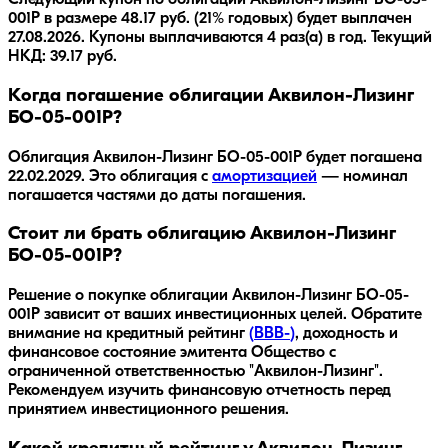
Следующий купон по облигации Аквилон-Лизинг БО-05-
001P в размере 48.17 руб. (21% годовых) будет выплачен
27.08.2026. Купоны выплачиваются 4 раз(а) в год. Текущий
НКД: 39.17 руб.
Когда погашение облигации Аквилон-Лизинг
БО-05-001P?
Облигация
Аквилон-Лизинг БО-05-001P
будет погашена
22.02.2029
.
Это облигация с
амортизацией
— номинал
погашается частями до даты погашения.
Стоит ли брать облигацию Аквилон-Лизинг
БО-05-001P?
Решение о покупке облигации
Аквилон-Лизинг БО-05-
001P
зависит от ваших инвестиционных целей. Обратите
внимание на кредитный рейтинг
(
BBB-
)
, доходность
и
финансовое состояние эмитента
Общество с
ограниченной ответственностью "Аквилон-Лизинг"
.
Рекомендуем изучить финансовую отчетность перед
принятием инвестиционного решения.