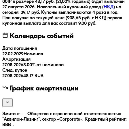
001P
в размере
48,17
руб.
(21,00% годовых)
будет выплачен
27 августа 2026
.
Накопленный купонный доход (
НКД
) на
сегодня:
39,17
руб.
Купоны выплачиваются
4 раза
в год.
При покупке по текущей цене (
938,65
руб. с НКД) первая
купонная выплата для вас составит
9,00
руб.
Календарь событий
Дата погашения
22.02.2029
Номинал
Амортизация
27.08.2026
8.00% от номинала
След. купон
27.08.2026
48.17 RUB
График амортизации
Эмитент — Общество с ограниченной ответственностью
"Аквилон-Лизинг", сектор «Corporate». Кредитный рейтинг:
BBB-.