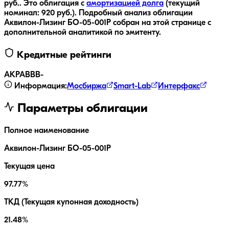
руб..
Это облигация с
амортизацией долга
(текущий
номинал:
920
руб.
).
Подробный анализ облигации
Аквилон-Лизинг БО-05-001P
собран на этой странице с
дополнительной аналитикой по эмитенту.
Кредитные рейтинги
АКРА
BBB-
Информация:
Мосбиржа
Smart-Lab
Интерфакс
Параметры облигации
Полное наименование
Аквилон-Лизинг БО-05-001P
Текущая цена
97.77%
ТКД (Текущая купонная доходность)
21.48%