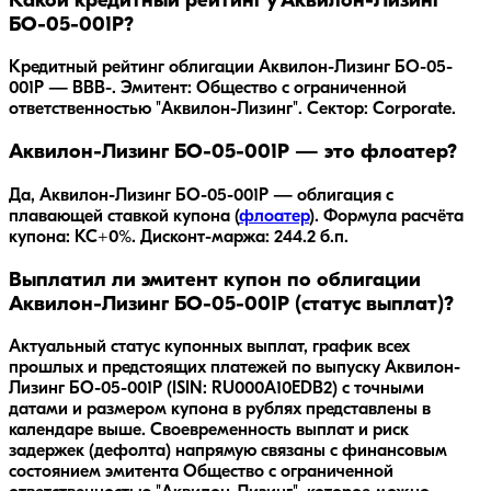
Какой кредитный рейтинг у Аквилон-Лизинг
БО-05-001P?
Кредитный рейтинг облигации Аквилон-Лизинг БО-05-
001P — BBB-. Эмитент: Общество с ограниченной
ответственностью "Аквилон-Лизинг". Сектор: Corporate.
Аквилон-Лизинг БО-05-001P — это флоатер?
Да,
Аквилон-Лизинг БО-05-001P
— облигация с
плавающей ставкой купона (
флоатер
).
Формула расчёта
купона: КС+0%.
Дисконт-маржа: 244.2 б.п.
Выплатил ли эмитент купон по облигации
Аквилон-Лизинг БО-05-001P (статус выплат)?
Актуальный статус купонных выплат, график всех
прошлых и предстоящих платежей по выпуску Аквилон-
Лизинг БО-05-001P (ISIN: RU000A10EDB2) с точными
датами и размером купона в рублях представлены в
календаре выше. Своевременность выплат и риск
задержек (дефолта) напрямую связаны с финансовым
состоянием эмитента Общество с ограниченной