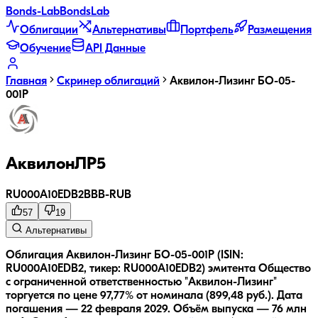
Bonds
-Lab
Bonds
Lab
Облигации
Альтернативы
Портфель
Размещения
Обучение
API Данные
Главная
Скринер облигаций
Аквилон-Лизинг БО-05-
001P
АквилонЛР5
RU000A10EDB2
BBB-
RUB
57
19
Альтернативы
Облигация Аквилон-Лизинг БО-05-001P (ISIN:
RU000A10EDB2, тикер: RU000A10EDB2) эмитента Общество
с ограниченной ответственностью "Аквилон-Лизинг"
торгуется по цене 97,77% от номинала (899,48 руб.).
Дата
погашения — 22 февраля 2029.
Объём выпуска — 76 млн