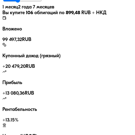
1 месяц
2 года 7 месяцев
Вы купите
106
облигаций по
899,48
RUB
+ НКД
Вложено
99 497,32
RUB
Купонный доход (грязный)
+
20 479,20
RUB
Прибыль
+
13 080,36
RUB
Рентабельность
+
13.15
%