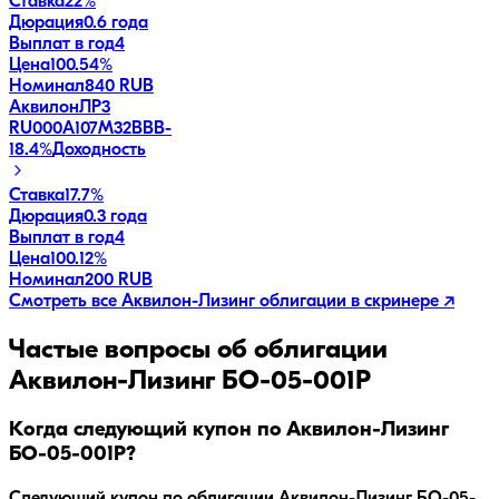
Ставка
22%
Дюрация
0.6 года
Выплат в год
4
Цена
100.54%
Номинал
840 RUB
АквилонЛP3
RU000A107M32
BBB-
18.4
%
Доходность
Ставка
17.7%
Дюрация
0.3 года
Выплат в год
4
Цена
100.12%
Номинал
200 RUB
Смотреть все
Аквилон-Лизинг
облигации в скринере ↗
Частые вопросы об облигации
Аквилон-Лизинг БО-05-001P
Когда следующий купон по Аквилон-Лизинг
БО-05-001P?