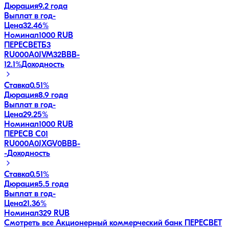
Дюрация
9.2 года
Выплат в год
-
Цена
32.46%
Номинал
1000 RUB
ПЕРЕСВЕТБ3
RU000A0JVM32
BBB-
12.1
%
Доходность
Ставка
0.51%
Дюрация
8.9 года
Выплат в год
-
Цена
29.25%
Номинал
1000 RUB
ПЕРЕСВ С01
RU000A0JXGV0
BBB-
-
Доходность
Ставка
0.51%
Дюрация
5.5 года
Выплат в год
-
Цена
21.36%
Номинал
329 RUB
Смотреть все
Акционерный коммерческий банк ПЕРЕСВЕТ