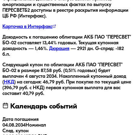
амортизации и существенных фактах по выпуску
ПЕРЕСВЕТБ2
доступны в реестре раскрытия информации
ЦБ РФ (Интерфакс).
Карточка в Интерфакс
Доходность к погашению облигации
АКБ ПАО "ПЕРЕСВЕТ"
БО-02
составляет
13,44
% годовых.
Текущая купонная
доходность —
1,46
%.
Дюрация
—
2921
дн.
G-спред:
-182
б.п.
Следующий купон по облигации
АКБ ПАО "ПЕРЕСВЕТ"
БО-02
в размере
87,58
руб.
(0,51% годовых)
будет
выплачен
4 августа 2034
.
Накопленный купонный доход
(
НКД
) на сегодня:
46,79
руб.
При покупке по текущей цене
(
396,79
руб. с НКД) первая купонная выплата для вас
составит
40,79
руб.
Календарь событий
Дата погашения
04.08.2034
Номинал
След. купон