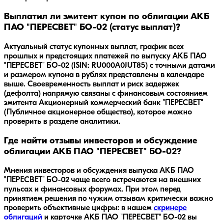
Выплатил ли эмитент купон по облигации АКБ
ПАО "ПЕРЕСВЕТ" БО-02 (статус выплат)?
Актуальный статус купонных выплат, график всех
прошлых и предстоящих платежей по выпуску АКБ ПАО
"ПЕРЕСВЕТ" БО-02 (ISIN: RU000A0JUT85) с точными датами
и размером купона в рублях представлены в календаре
выше. Своевременность выплат и риск задержек
(дефолта) напрямую связаны с финансовым состоянием
эмитента Акционерный коммерческий банк "ПЕРЕСВЕТ"
(Публичное акционерное общество), которое можно
проверить в разделе аналитики.
Где найти отзывы инвесторов и обсуждение
облигации АКБ ПАО "ПЕРЕСВЕТ" БО-02?
Мнения инвесторов и обсуждения выпуска
АКБ ПАО
"ПЕРЕСВЕТ" БО-02
чаще всего встречаются на внешних
пульсах и финансовых форумах. При этом перед
принятием решения по чужим отзывам критически важно
проверить объективные цифры: в нашем
скринере
облигаций
и карточке
АКБ ПАО "ПЕРЕСВЕТ" БО-02
вы