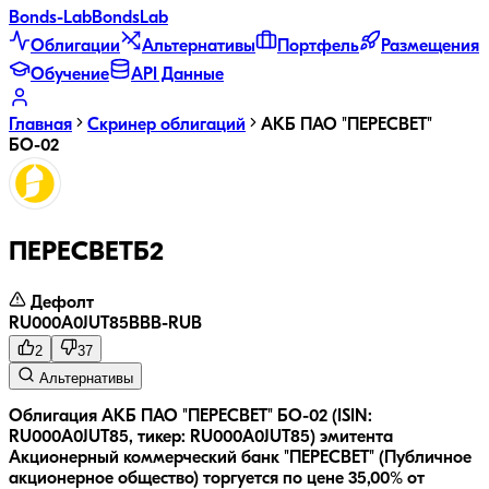
Bonds
-Lab
Bonds
Lab
Облигации
Альтернативы
Портфель
Размещения
Обучение
API Данные
Главная
Скринер облигаций
АКБ ПАО "ПЕРЕСВЕТ"
БО-02
ПЕРЕСВЕТБ2
Дефолт
RU000A0JUT85
BBB-
RUB
2
37
Альтернативы
Облигация АКБ ПАО "ПЕРЕСВЕТ" БО-02 (ISIN:
RU000A0JUT85, тикер: RU000A0JUT85) эмитента
Акционерный коммерческий банк "ПЕРЕСВЕТ" (Публичное
акционерное общество) торгуется по цене 35,00% от