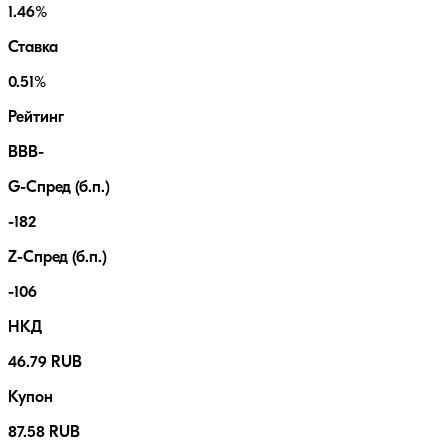
1.46%
Ставка
0.51%
Рейтинг
BBB-
G-Спред (б.п.)
-182
Z-Спред (б.п.)
-106
НКД
46.79 RUB
Купон
87.58 RUB