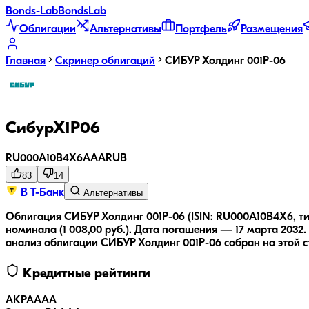
Bonds
-Lab
Bonds
Lab
Облигации
Альтернативы
Портфель
Размещения
Главная
Скринер облигаций
СИБУР Холдинг 001Р-06
СибурХ1Р06
RU000A10B4X6
AAA
RUB
83
14
В Т-Банк
Альтернативы
Облигация СИБУР Холдинг 001Р-06 (ISIN: RU000A10B4X6, ти
номинала (1 008,00 руб.).
Дата погашения — 17 марта 2032.
анализ облигации
СИБУР Холдинг 001Р-06
собран на этой с
Кредитные рейтинги
АКРА
AAA