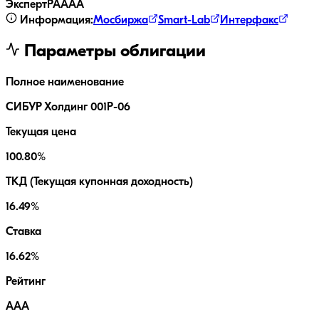
ЭкспертРА
AAA
Информация:
Мосбиржа
Smart-Lab
Интерфакс
Параметры облигации
Полное наименование
СИБУР Холдинг 001Р-06
Текущая цена
100.80%
ТКД (Текущая купонная доходность)
16.49%
Ставка
16.62%
Рейтинг
AAA