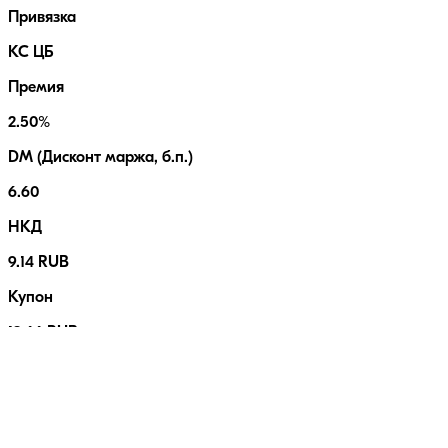
Привязка
КС ЦБ
Премия
2.50%
DM (Дисконт маржа, б.п.)
6.60
НКД
9.14 RUB
Купон
13.66 RUB
Выплат в год
12
Номинал