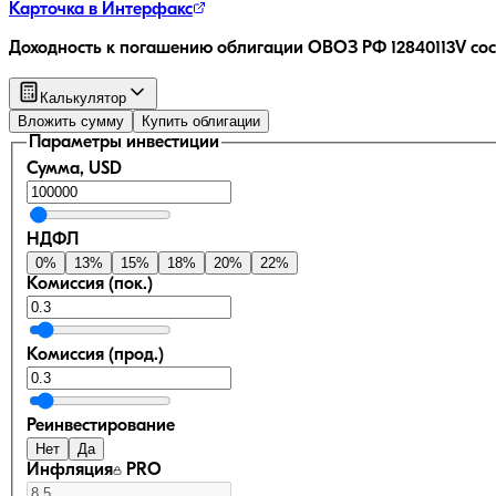
Карточка в Интерфакс
Доходность к погашению облигации
ОВОЗ РФ 12840113V
сос
Калькулятор
Вложить сумму
Купить облигации
Параметры инвестиции
Сумма, USD
НДФЛ
0
%
13
%
15
%
18
%
20
%
22
%
Комиссия (пок.)
Комиссия (прод.)
Реинвестирование
Нет
Да
Инфляция
PRO