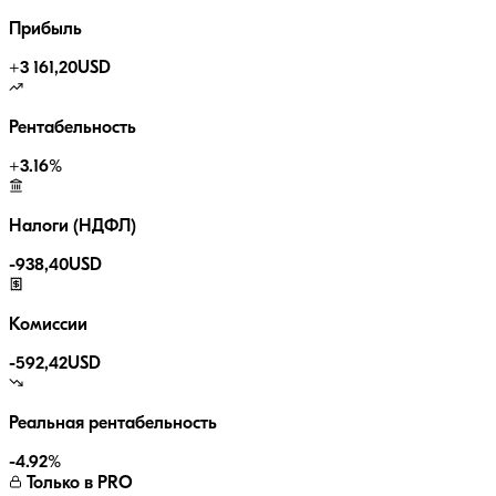
Прибыль
+
3 161,20
USD
Рентабельность
+
3.16
%
Налоги (НДФЛ)
-
938,40
USD
Комиссии
-
592,42
USD
Реальная рентабельность
-4.92
%
Только в PRO