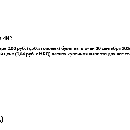
я ИИР.
ере
0,00
руб.
(7,50% годовых)
будет выплачен
30 сентября 202
й цене (
0,04
руб. с НКД) первая купонная выплата для вас с
)