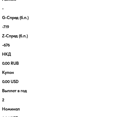
-
G-Спред (б.п.)
-719
Z-Спред (б.п.)
-676
НКД
0.00 RUB
Купон
0.00 USD
Выплат в год
2
Номинал