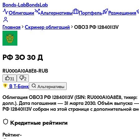
Bonds
-Lab
Bonds
Lab
Облигации
Альтернативы
Портфель
Размещения
Главная
Скринер облигаций
ОВОЗ РФ 12840113V
РФ ЗО 30 Д
RU000A10A8E8
-
RUB
31
2
В Т-Банк
Альтернативы
Облигация ОВОЗ РФ 12840113V (ISIN: RU000A10A8E8, тикер:
долл.).
Дата погашения — 31 марта 2030.
Объём выпуска — 
РФ 12840113V
собран на этой странице с дополнительной ан
Кредитные рейтинги
Рейтинг
-