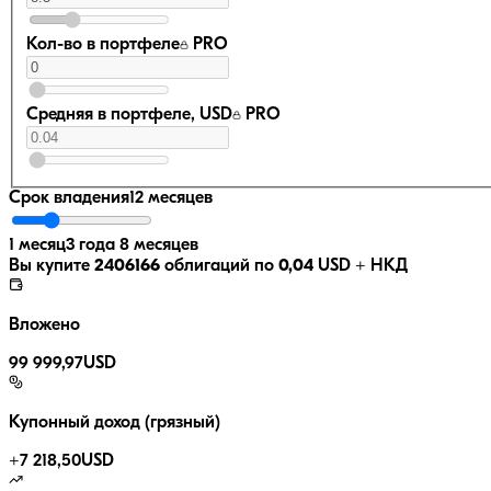
Кол-во в портфеле
PRO
Средняя в портфеле, USD
PRO
Срок владения
12 месяцев
1 месяц
3 года 8 месяцев
Вы купите
2406166
облигаций по
0,04
USD
+ НКД
Вложено
99 999,97
USD
Купонный доход (грязный)
+
7 218,50
USD