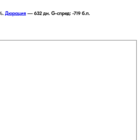
%.
Дюрация
—
632
дн.
G-спред:
-719
б.п.