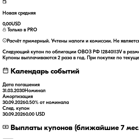
Новая средняя
0,00
USD
Только в PRO
Расчёт примерный. Учтены налоги и комиссии. Не являетс
Следующий купон по облигации
ОВОЗ РФ 12840113V
в разм
Купоны выплачиваются
2 раза
в год.
При покупке по текуще
Календарь событий
Дата погашения
31.03.2030
Номинал
Амортизация
30.09.2026
0.50% от номинала
След. купон
30.09.2026
0.00 USD
Выплаты купонов (ближайшие 7 мес.